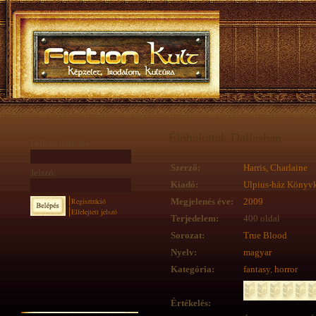
Élőhalottak Dallasban
Felhasználónév:
Szerző:
Harris, Charlaine
Jelszó:
Kiadó:
Ulpius-ház Könyv
Regisztráció
Megjelenés éve:
2009
Elfelejtett jelszó
Terjedelem:
400 oldal
Sorozat:
True Blood
Nyelv:
magyar
Kategória:
fantasy
,
horror
Értékelés: