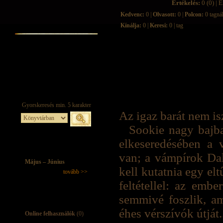
Értékelés:
0 (0) | É
Kedvenc:
0 |
Olvasott:
0 |
Polcon:
0 tagná
Kínálja:
0 |
Keresi:
0 | tag
Az igaz barát nem isz
Sookie nagy bajb
elkeseredésében a 
van; a vámpírok Dall
Május – Június
kell kutatnia egy el
tovább >>
feltétellel: az emb
semmivé foszlik, am
éhes vérszívók útját.
Online felhasználók
(0)