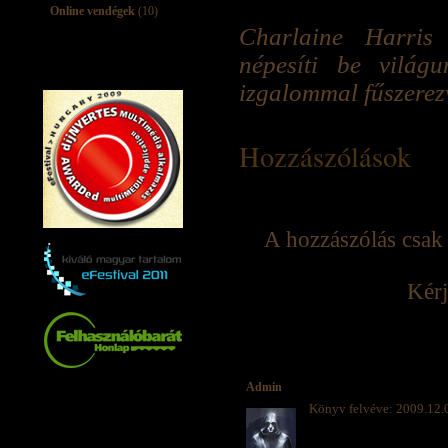
Online vendégek
(10)
Charlaine Harris 
népesíti be világ
izgalommal fűszerez
Hozzászólások
A hozzászólás csak 
Kérj
Admin
Könyv felvéve: 2009.12.