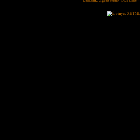
Barátaink:
drgearsstudio
|
Blue Lime - 