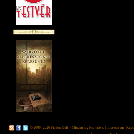
© 2008−2026
Fiction Kult
− Minden jog fenntartva. |
Impresszum
|
Kapc