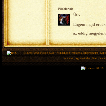
FilioMortale
Üdv
Engem majd érdeke
az eddig megjelent
© 2008−2026
Fiction Kult
− Minden jog fenntartva. |
Impresszum
|
Kapc
Barátaink:
drgearsstudio
|
Blue Lime - 