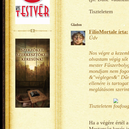
Tiszteletem
Gladon
FilioMortale írta:
Üdv
Nos végre a kezem
olvastam végig sőt
mester Fűszerbolygó
mondjam nem fogok 
&"végleges&" Dűne
ellenére is tartoga
meglátásom szerint
Tiszteletem
Ha a végére értél a
Mostanság kevés id