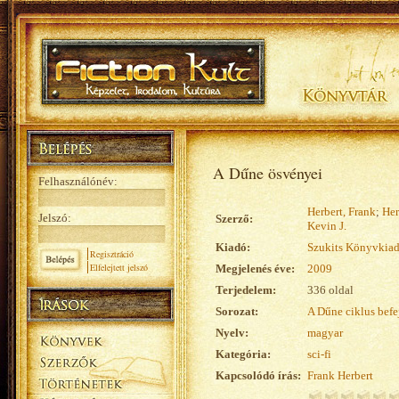
A Dűne ösvényei
Felhasználónév:
Herbert, Frank
;
Her
Jelszó:
Szerző:
Kevin J.
Kiadó:
Szukits Könyvkia
Regisztráció
Elfelejtett jelszó
Megjelenés éve:
2009
Terjedelem:
336 oldal
Sorozat:
A Dűne ciklus befe
Nyelv:
magyar
Kategória:
sci-fi
Kapcsolódó írás:
Frank Herbert