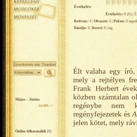
Értékelés:
Értékelés:
0 (0) | É
Kedvenc:
0 |
Olvasott:
0 |
Polcon:
0 tagná
Kínálja:
0 |
Keresi:
0 | tag
Élt valaha egy író,
mely a rejtélyes fr
Frank Herbert éve
közben számtalan ol
Május – Június
regénybe nem ke
tovább >>
regényfejezetek és
A
jelen kötet, mely ráv
Online felhasználók
(0)