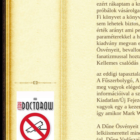
ezért rákaptam a kr
próbálok vásárolga
Fi könyvet a könyv
sem lehetek biztos
érték arányt ami p
paraméterekkel a h
kiadvány megvan ez
Ösvényeit, bevallo
fanatizmussal hoz
Kellemes csalódás 
az eddigi tapaszta
A Fűszerbolygó, A 
meg vagyok eléged
információival a s
Kiadatlan/Új Fejez
vagyok egy a kezem
így amikor Mark W
A Dűne Ösvényeit 
lelkiismerettel mi
(pl. Dűne Vadásza