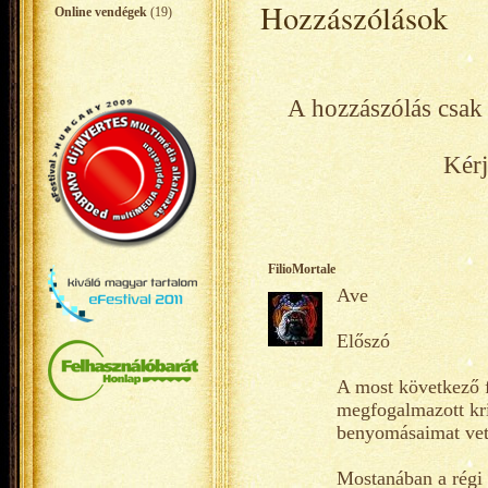
Hozzászólások
Online vendégek
(19)
A hozzászólás csak 
Kérj
FilioMortale
Ave
Előszó
A most következő f
megfogalmazott kri
benyomásaimat vet
Mostanában a régi 