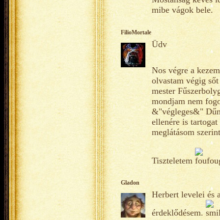
mibe vágok bele.
FilioMortale
Üdv
Nos végre a kezem
olvastam végig sőt
mester Fűszerbolyg
mondjam nem fogok 
&"végleges&" Dűne
ellenére is tartoga
meglátásom szerint
Tiszteletem
Gladon
Herbert levelei és 
érdeklődésem.