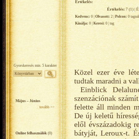
Értékelés:
Értékelés:
7 (1) | É
Kedvenc:
0 |
Olvasott:
2 |
Polcon:
0 tagná
Kínálja:
0 |
Keresi:
0 | tag
Közel ezer éve lét
tudtak maradni a val
Einblick Delalun
szenzációnak számít 
Május – Június
felette áll minden 
tovább >>
De új keletű híressé
elől évszázadokig re
bátyját, Leroux-t. 
Online felhasználók
(0)