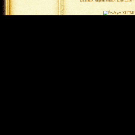
Barátaink:
drgearsstudio
|
Blue Lime - 