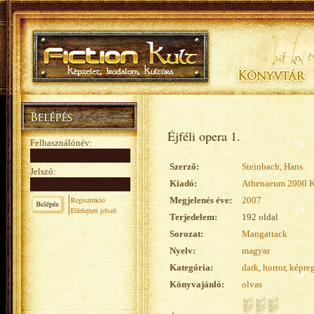
Éjféli opera 1.
Felhasználónév:
Szerző:
Steinbach, Hans
Jelszó:
Kiadó:
Athenaeum 2000 
Regisztráció
Megjelenés éve:
2007
Elfelejtett jelszó
Terjedelem:
192 oldal
Sorozat:
Mangattack
Nyelv:
magyar
Kategória:
dark
,
horror
,
képre
Könyvajánló:
olvas