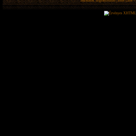
Barátaink:
drgearsstudio
|
Blue Lime - 