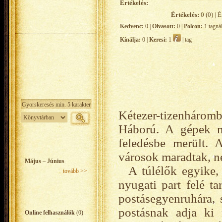
Értékelés:
Értékelés:
0 (0) | É
Kedvenc:
0 |
Olvasott:
0 |
Polcon:
1 tagná
Kínálja:
0 |
Keresi:
1
| tag
Kétezer-tizenháromb
Háború. A gépek m
feledésbe merült. 
városok maradtak, n
Május – Június
A túlélők egyike,
tovább >>
nyugati part felé t
postásegyenruhára, 
postásnak adja ki 
Online felhasználók
(0)