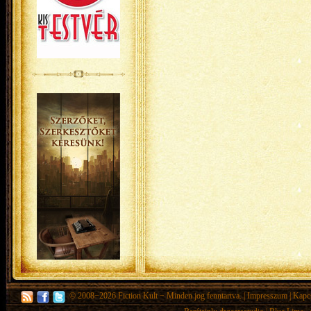
© 2008−2026
Fiction Kult
− Minden jog fenntartva. |
Impresszum
|
Kapc