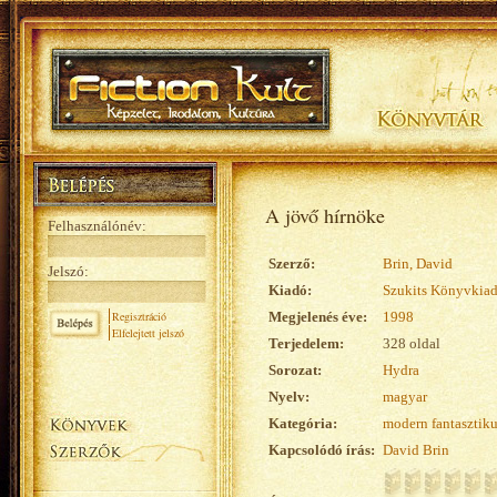
A jövő hírnöke
Felhasználónév:
Szerző:
Brin, David
Jelszó:
Kiadó:
Szukits Könyvkia
Regisztráció
Megjelenés éve:
1998
Elfelejtett jelszó
Terjedelem:
328 oldal
Sorozat:
Hydra
Nyelv:
magyar
Kategória:
modern fantasztik
Kapcsolódó írás:
David Brin