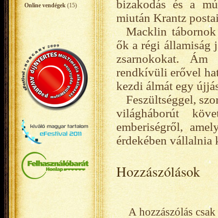
bizakodás és a múl
Online vendégek
(15)
miután Krantz postai
Macklin tábornok 
ők a régi államiság 
zsarnokokat. Ám 
rendkívüli erővel ha
kezdi álmát egy újjá
Feszültséggel, szo
világháborút köv
emberiségről, amel
érdekében vállalnia 
Hozzászólások
A hozzászólás csak 