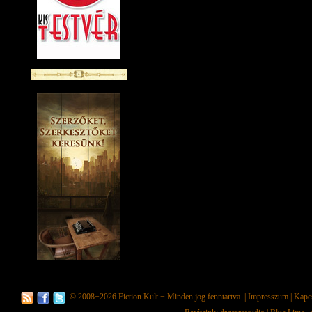
© 2008−2026
Fiction Kult
− Minden jog fenntartva. |
Impresszum
|
Kapc