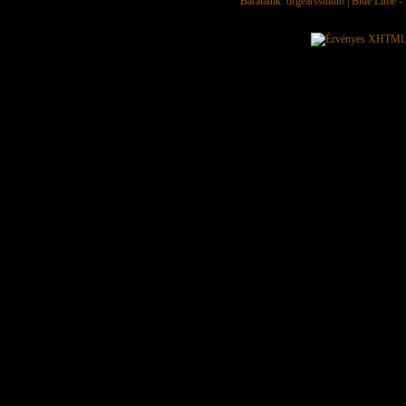
Barátaink:
drgearsstudio
|
Blue Lime - 