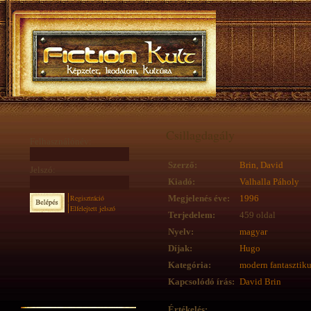
Csillagdagály
Felhasználónév:
Szerző:
Brin, David
Jelszó:
Kiadó:
Valhalla Páholy
Regisztráció
Megjelenés éve:
1996
Elfelejtett jelszó
Terjedelem:
459 oldal
Nyelv:
magyar
Díjak:
Hugo
Kategória:
modern fantasztik
Kapcsolódó írás:
David Brin
Értékelés: