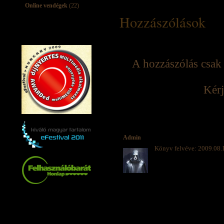
Online vendégek
(22)
Hozzászólások
A hozzászólás csak 
Kérj
Admin
Könyv felvéve: 2009.08.