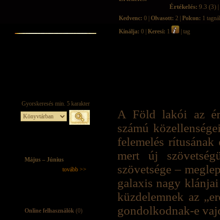
Értékelés:
9.3 (3) |
Kedvenc:
0 |
Olvasott:
2 |
Polcon:
1 tagná
Kínálja:
0 |
Keresi:
1
| tag
A Föld lakói az ért
számú közellenségei
felemelés rítusának 
mert új szövetség
Május – Június
szövetsége – megle
tovább >>
galaxis nagy klánjai
küzdelemnek az „ere
gondolkodnak-e vajon
Online felhasználók
(0)