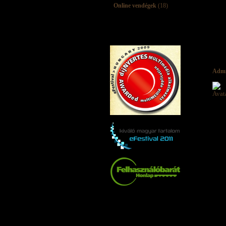
Online vendégek
(18)
Adm