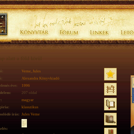
ap alatt a föld körül
ő:
Verne, Jules
ó:
Alexandra Könyvkiadó
lenés éve:
1996
delem:
207 oldal
:
magyar
ória:
klasszikus
olódó írás:
Jules Verne
elés: