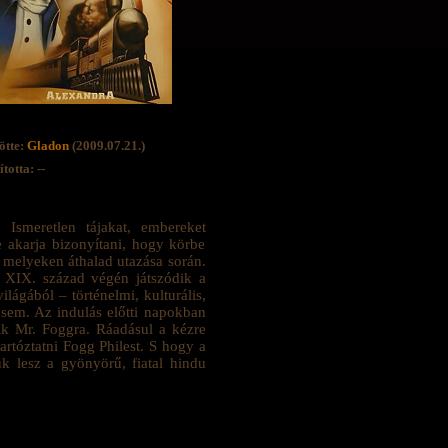
ötte:
Gladon
(2009.07.21.)
totta: --
 Ismeretlen tájakat, embereket
 akarja bizonyítani, hogy körbe
, melyeken áthalad utazása során.
A XIX. század végén játszódik a
ágából – történelmi, kulturális,
sem. Az indulás előtti napokban
lik Mr. Foggra. Ráadásul a kézre
artóztatni Fogg Philest. S hogy a
k lesz a gyönyörű, fiatal hindu