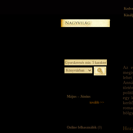
Kedv
Kínál
Az e
megis
lehet
Annál
törté
polit
Május – Június
egy l
tovább >>
kerít
roman
hölgy
Hozz
Online felhasználók
(0)