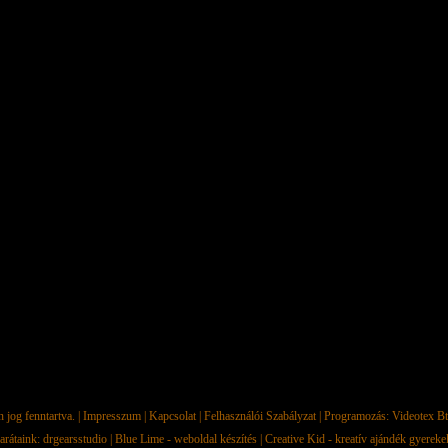
jog fenntartva. |
Impresszum
|
Kapcsolat
|
Felhasználói Szabályzat
| Programozás:
Videotex Bt
arátaink:
drgearsstudio
|
Blue Lime - weboldal készítés
|
Creative Kid - kreatív ajándék gyerek