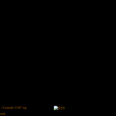
.
| Futásidő: 0.007 mp
eknek