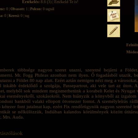
Értékelés:
8.6 (3) | Értékeld Te is!
enc:
0 |
Olvasott:
1 |
Polcon:
0 tagnál
ja:
0 |
Keresi:
0 | tag
Feltölt
Módosí
mberek többsége nagyon szeret utazni, szeretné bejárni a Földet.
merni. Mr. Fogg Phileas azonban nem ilyen. Ő fogadásból utazik, be
 utazni a Földet 80 nap alatt. Ezért aztán nemigen nézi meg a városokat
 inkább érdeklődő a szolgája, Passepartout, aki vele tart az úton. 
net, melyből sok mindent megismerhetünk a korabeli Kelet és Nyugat vil
ikai eseményekről, szokásokról. Nem hiányzik a könyvből az izgalom 
ondoni bankból valaki ellopott ötvenezer fontot. A személyleírás ráil
ő kétezer font jutalmat kap, ezért Fix rendőrügynök nagyon szeretné let
tikát se nélkülözzük, Indiában kalandos körülmények között útitársu
, Mrs. Auda.
ászólások