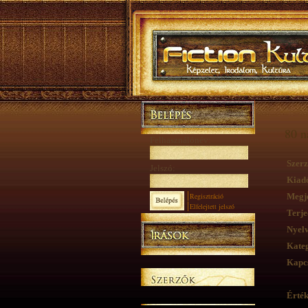
80 n
Felhasználónév:
Szerz
Jelszó:
Kiad
Regisztráció
Megje
Elfelejtett jelszó
Terje
Nyelv
Kateg
Kapcs
Érték