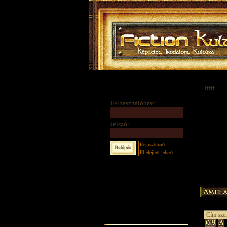
fffff
Felhasználónév:
Jelszó:
Regisztráció
Elfelejtett jelszó