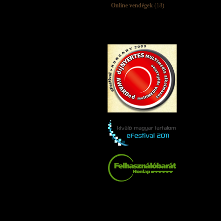
Online vendégek
(18)