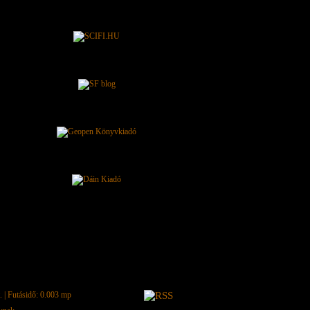
.
| Futásidő: 0.003 mp