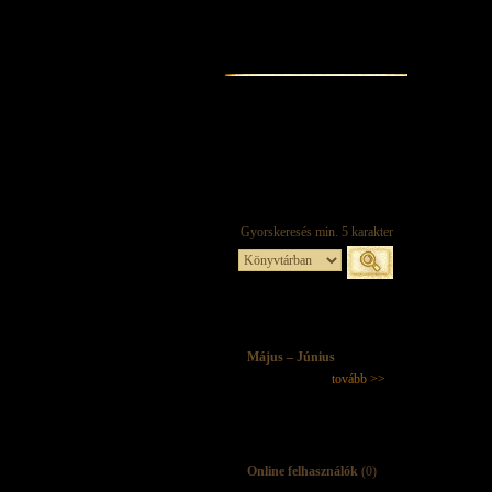
Május – Június
tovább >>
Online felhasználók
(0)