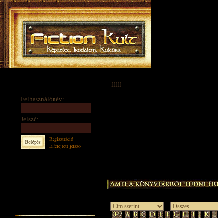
fffff
Felhasználónév:
Jelszó:
Regisztráció
Elfelejtett jelszó