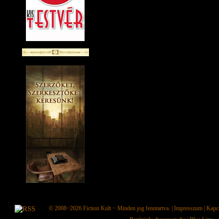
© 2008−2026
Fiction Kult
− Minden jog fenntartva. |
Impresszum
|
Kapc