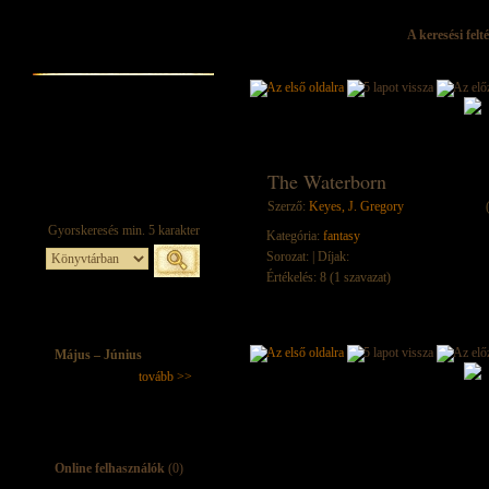
A keresési felt
The Waterborn
Szerző:
Keyes, J. Gregory
Kategória:
fantasy
Sorozat:
| Díjak:
Értékelés: 8 (1 szavazat)
Május – Június
tovább >>
Online felhasználók
(0)