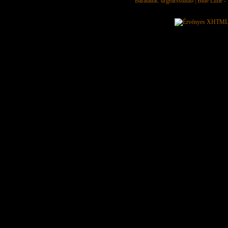
Barátaink:
drgearsstudio
|
Blue Lime - 