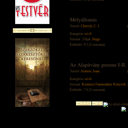
Mélyállomás
Szerző:
Cherryh, C. J.
Kategória:
sci-fi
Sorozat:
| Díjak:
Hugo
Értékelés: 9.5 (2 szavazat)
Az Alapítvány pereme I-II.
Szerző:
Asimov, Isaac
Kategória:
sci-fi
Sorozat:
Kozmosz Fantasztikus Könyvek
|
Értékelés: 7.6 (5 szavazat)