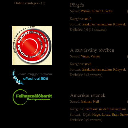
Online vendégek
(11)
Pörgés
Szerző:
Wilson, Robert Charles
Kategória:
sci-fi
Sorozat:
Galaktika Fantasztikus Könyvek
|
Értékelés: 9.0 (11 szavazat)
A szivárvány tövében
Szerző:
Vinge, Vernor
Kategória:
sci-fi
Sorozat:
Galaktika Fantasztikus Könyvek
|
Értékelés: 6 (3 szavazat)
Amerikai istenek
Szerző:
Gaiman, Neil
Kategória:
misztikus
,
modern fantasztikus
Sorozat:
| Díjak:
Hugo
;
Locus
;
Bram Stoke
Értékelés: 9 (9 szavazat)