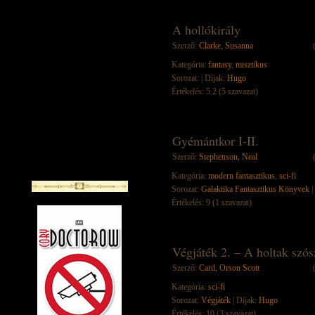
A hollókirály
Szerző:
Clarke, Susanna
Kategória:
fantasy
,
misztikus
Sorozat:
| Díjak:
Hugo
Értékelés: 5.2 (5 szavazat)
Gyémántkor I-II.
Szerző:
Stephenson, Neal
Kategória:
modern fantasztikus
,
sci-fi
Sorozat:
Galaktika Fantasztikus Könyvek
|
Értékelés: 9 (1 szavazat)
Végjáték 2. – A holtak szós
Szerző:
Card, Orson Scott
Kategória:
sci-fi
Sorozat:
Végjáték
| Díjak:
Hugo
Értékelés: 10 (3 szavazat)