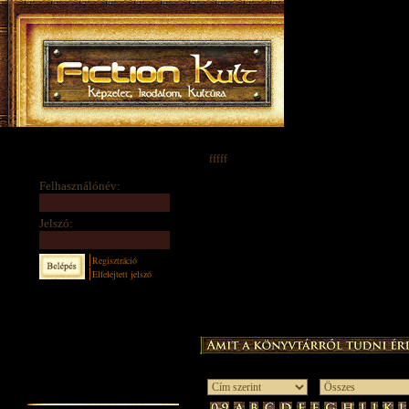
fffff
Felhasználónév:
Jelszó:
Regisztráció
Elfelejtett jelszó