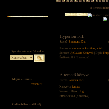
A keresési felt
Hyperion I-II.
Szerző:
Simmons, Dan
Kategória:
modern fantasztikus
,
sci-fi
Sorozat:
Új Galaxis Könyvek
| Díjak:
Hug
Értékelés: 8.5 (8 szavazat)
A temető könyve
Május – Június
Szerző:
Gaiman, Neil
tovább >>
Kategória:
fantasy
Sorozat:
| Díjak:
Hugo
Értékelés: 8.3 (3 szavazat)
Online felhasználók
(0)