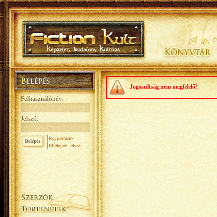
Jogosultság nem megfelelő!
Felhasználónév:
Jelszó:
Regisztráció
Elfelejtett jelszó