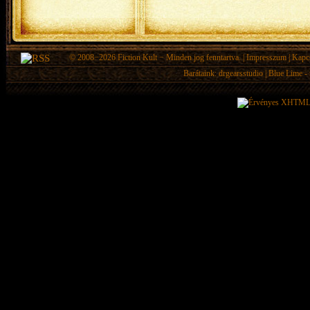
© 2008−2026
Fiction Kult
− Minden jog fenntartva. |
Impresszum
|
Kapc
Barátaink:
drgearsstudio
|
Blue Lime - 