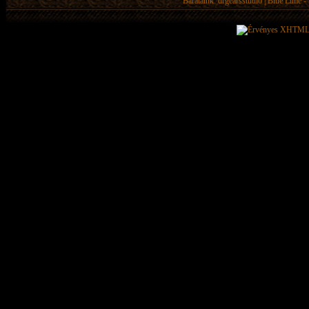
Barátaink:
drgearsstudio
|
Blue Lime - 