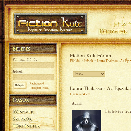
Fiction Kult Fórum
Felhasználónév:
Főoldal
>
Írások
>
Laura Thalassa - Az Éjs
Jelszó:
Regisztráció
Laura Thalassa - Az Éjszaka
Elfelejtett jelszó
Ugrás a cikkre
Admin
Írás felvéve: 20