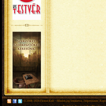
© 2008−2026
Fiction Kult
− Minden jog fenntartva. |
Impresszum
|
Kapc