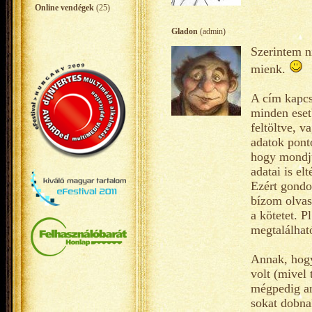
Online vendégek
(25)
Gladon
(admin)
Szerintem n
mienk.
A cím kapcs
minden eset
feltöltve, v
adatok pont
hogy mondju
adatai is el
Ezért gondo
bízom olvas
a kötetet. P
megtalálhat
Annak, hogy 
volt (mivel
mégpedig an
sokat dobna