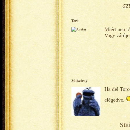
az
Tori
Miért nem A
Vagy záróje
Sütiszörny
Ha del Toro
elégedve.
Süt