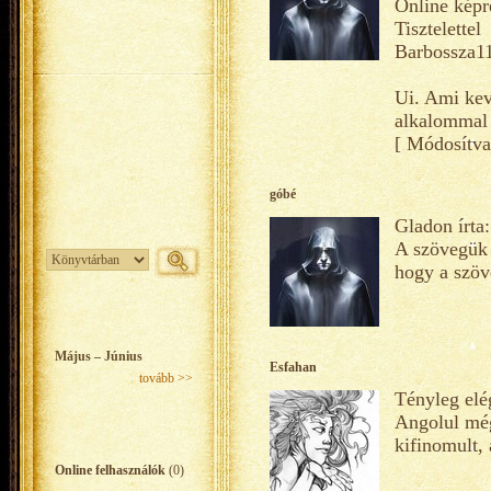
Online képr
Tisztelettel
Barbossza1
Ui. Ami kevé
alkalommal 
[ Módosítva
góbé
Gladon írta
A szövegük 
hogy a szöv
Május – Június
Esfahan
tovább >>
Tényleg elég
Angolul még
kifinomult, 
Online felhasználók
(0)