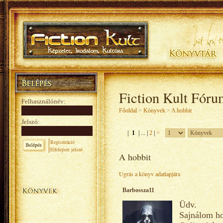
Fiction Kult Fóru
Felhasználónév:
Főoldal
>
Könyvek
>
A hobbit
Jelszó:
|
1
| ... |
2
|
>
Regisztráció
Elfelejtett jelszó
A hobbit
Ugrás a könyv adatlapjára
Barbossza11
Üdv.
Sajnálom ho