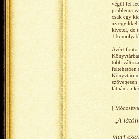
végül fel le
probléma va
csak egy kia
az egyikkel
kivétel, de 
1 komolyabb
Azért fonto
Könyvtárban
több változ
feltehetően
Könyvtárunk
szövegesen é
látnánk a k
[ Módosítva
„
A látóh
mert eze