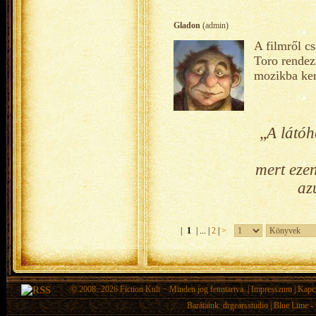
Gladon
(admin)
A filmről c
Toro rendezi
mozikba kerü
„
A látóh
mert eze
az
|
1
| ... |
2
|
>
© 2008−2026
Fiction Kult
− Minden jog fenntartva. |
Impresszum
|
Kapc
Barátaink:
drgearsstudio
|
Blue Lime - 