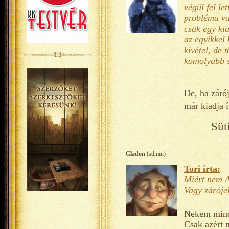
végül fel le
probléma va
csak egy kia
az egyikkel
kivétel, de 
komolyabb s
De, ha zárój
már kiadja í
Süt
Gladon
(admin)
Tori írta:
Miért nem A
Vagy záróje
Nekem mind
Csak azért 