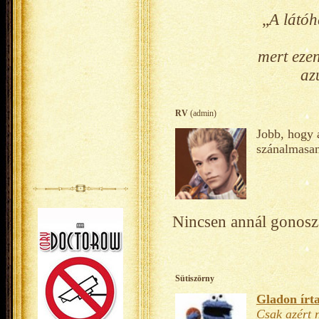
„
A látóh
mert eze
az
RV
(admin)
Jobb, hogy a
szánalmasan
Nincsen annál gonosza
Sütiszörny
Gladon írta
Csak azért 