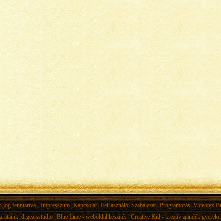
jog fenntartva. |
Impresszum
|
Kapcsolat
|
Felhasználói Szabályzat
| Programozás:
Videotex Bt
arátaink:
drgearsstudio
|
Blue Lime - weboldal készítés
|
Creative Kid - kreatív ajándék gyerek