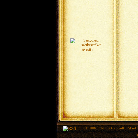
© 2008−2026
Fiction Kult
− Minden 
B