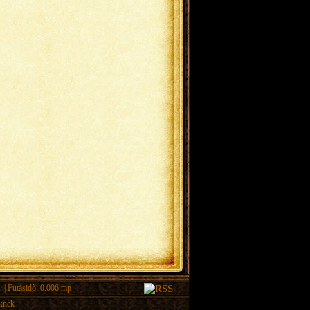
.
| Futásidő: 0.006 mp
eknek