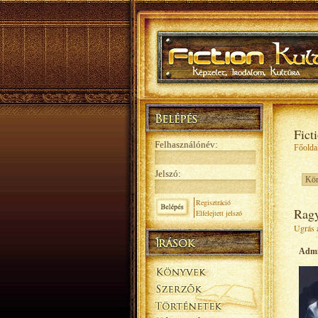
Fict
Felhasználónév:
Főolda
Jelszó:
Regisztráció
Rag
Elfelejtett jelszó
Ugrás a
Adm