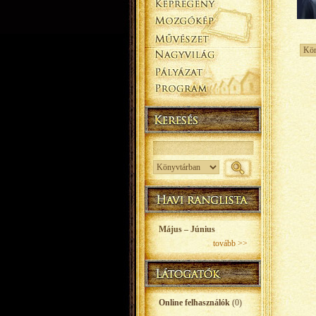
Május – Június
tovább >>
Online felhasználók
(0)