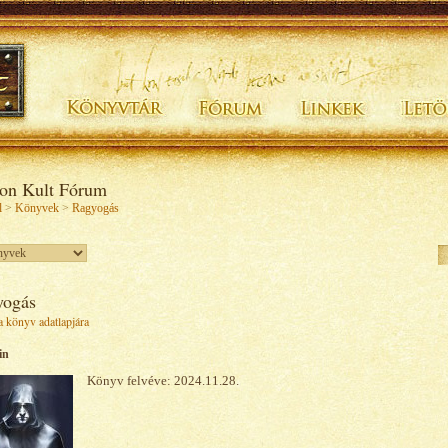
ion Kult Fórum
l
>
Könyvek
>
Ragyogás
yogás
 könyv adatlapjára
in
Könyv felvéve: 2024.11.28.