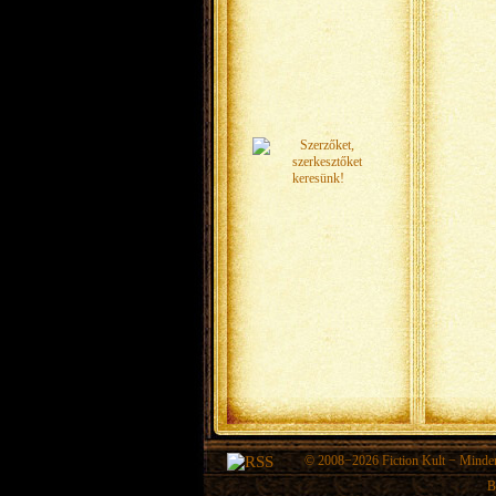
© 2008−2026
Fiction Kult
− Minden 
B