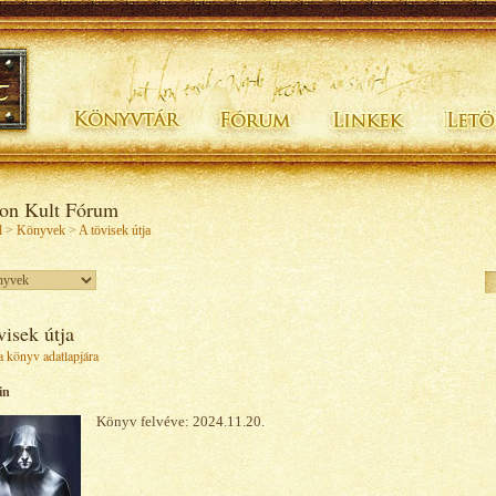
ion Kult Fórum
l
>
Könyvek
>
A tövisek útja
visek útja
 könyv adatlapjára
in
Könyv felvéve: 2024.11.20.