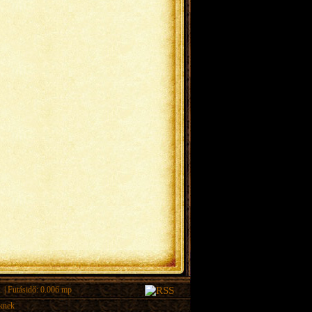
.
| Futásidő: 0.006 mp
eknek