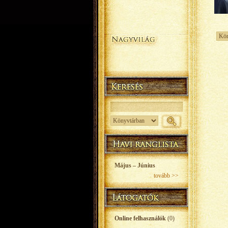
Május – Június
tovább >>
Online felhasználók
(0)