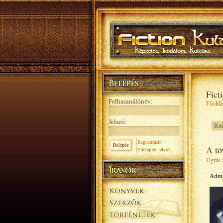
Fict
Felhasználónév:
Főolda
Jelszó:
Regisztráció
A tö
Elfelejtett jelszó
Ugrás a
Adm