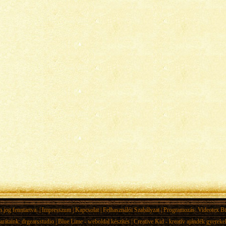
jog fenntartva. |
Impresszum
|
Kapcsolat
|
Felhasználói Szabályzat
| Programozás:
Videotex Bt
arátaink:
drgearsstudio
|
Blue Lime - weboldal készítés
|
Creative Kid - kreatív ajándék gyerek