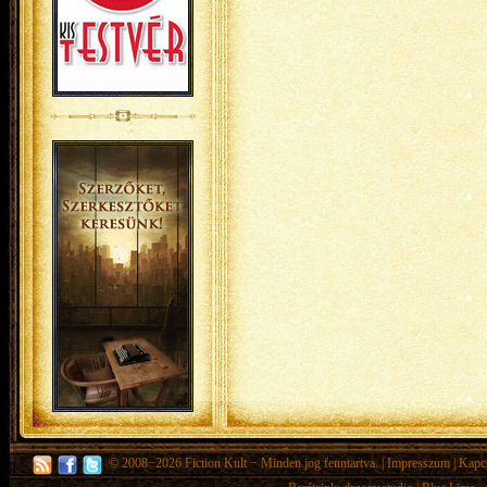
© 2008−2026
Fiction Kult
− Minden jog fenntartva. |
Impresszum
|
Kapc