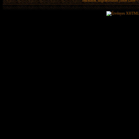
Barátaink:
drgearsstudio
|
Blue Lime - 