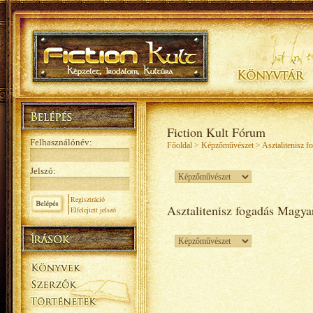
Fiction Kult Fórum
Felhasználónév:
Főoldal
>
Képzőművészet
>
Asztalitenisz 
Jelszó:
Regisztráció
Asztalitenisz fogadás Magya
Elfelejtett jelszó