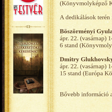
(Könyvmolyképző K
A dedikálások terén 
Böszörményi Gyul
ápr. 22. (vasárnap) 
6 stand (Könyvmoly
Dmitry Glukhovsk
ápr. 22. (vasárnap) 
15 stand (Európa K
Bővebb információ 