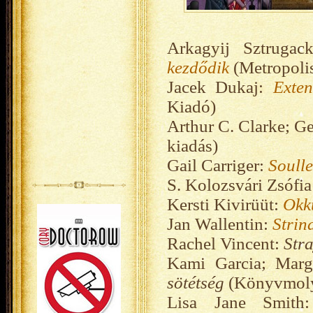
Arkagyij Sztrugack
kezdődik
(Metropoli
Jacek Dukaj:
Exte
Kiadó)
Arthur C. Clarke; G
kiadás)
Gail Carriger:
Soulle
S. Kolozsvári Zsófi
Kersti Kivirüüt:
Okku
Jan Wallentin:
Strin
Rachel Vincent:
Str
Kami Garcia; Marg
sötétség
(Könyvmoly
Lisa Jane Smit