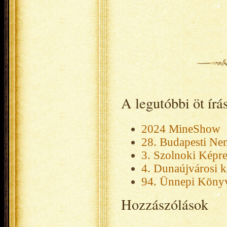
A legutóbbi öt ír
2024 MineShow
28. Budapesti Ne
3. Szolnoki Képre
4. Dunaújvárosi k
94. Ünnepi Köny
Hozzászólások