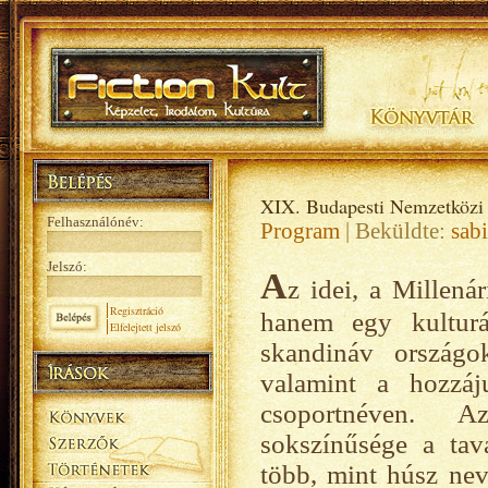
XIX. Budapesti Nemzetközi 
Felhasználónév:
Program
| Beküldte:
sab
Jelszó:
A
z idei, a Millená
Regisztráció
hanem egy kulturá
Elfelejtett jelszó
skandináv országo
valamint a hozzáj
csoportnéven. A
sokszínűsége a tav
több, mint húsz nev