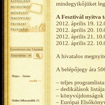
mindegyikőjüket lega
A Fesztivál nyitva t
2012. április 19. 12.
2012. április 20. 10.
2012. április 21. 10.
2012. április 22. 10.
A hivatalos megnyitó
A belépőjegy ára 500
Május – Június
tovább >>
– teljes programlista
– dedikálások listáj
– könyvújdonságok te
Online felhasználók
(0)
– Európai Elsőkönyv