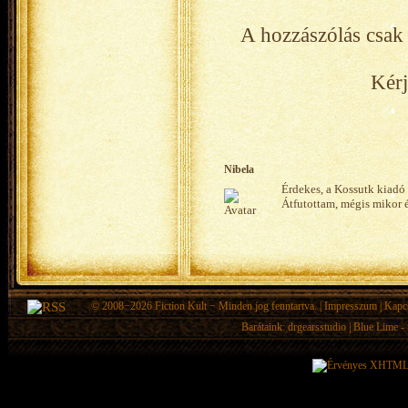
A hozzászólás csak 
Kérj
Nibela
Érdekes, a Kossutk kiadó
Átfutottam, mégis mikor és
© 2008−2026
Fiction Kult
− Minden jog fenntartva. |
Impresszum
|
Kapc
Barátaink:
drgearsstudio
|
Blue Lime - 