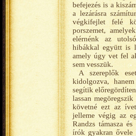
befejezés is a kiszá
a lezárásra számít
végkifejlet felé 
porszemet, amelye
elérnénk az utols
hibákkal együtt is 
amely úgy vet fel ak
sem vesszük.
A szereplők ese
kidolgozva, hanem
segítik előregördíten
lassan megöregszik 
követné ezt az íve
jelleme végig az e
Randzs támasza és e
írók gyakran ővele