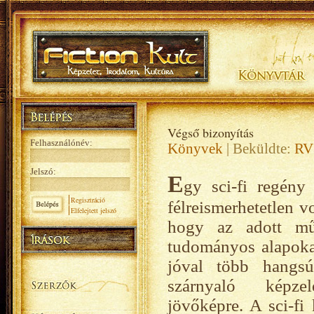
Végső bizonyítás
Felhasználónév:
Könyvek
| Beküldte:
RV
Jelszó:
E
gy sci-fi regény
Regisztráció
félreismerhetetlen v
Elfelejtett jelszó
hogy az adott mű
tudományos alapokat
jóval több hangsú
szárnyaló képzel
jövőképre. A sci-fi