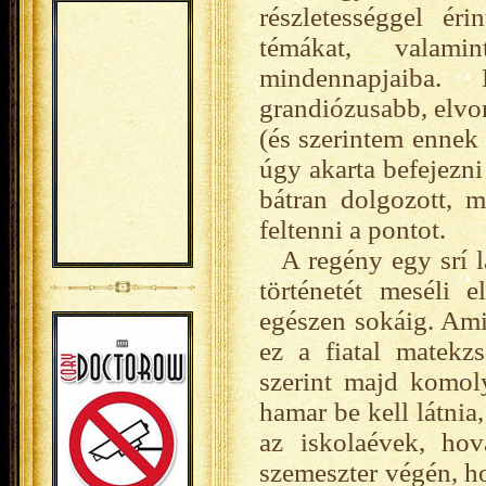
részletességgel ér
témákat, valami
mindennapjaiba.
grandiózusabb, elvo
(és szerintem ennek
úgy akarta befejezn
bátran dolgozott, 
feltenni a pontot.
A regény egy srí 
történetét meséli 
egészen sokáig. Am
ez a fiatal matekz
szerint majd komoly
hamar be kell látni
az iskolaévek, hov
szemeszter végén, h