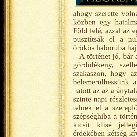
ahogy szerette vol
közben egy hatalma
Föld felé, azzal az 
pusztítsák el a nu
örökös háborúba ha
A történet jó, bár
gördülékeny, szel
szakaszon, hogy az
belemerülhessünk 
hatott az az arányta
szinte napi részlete
telnek el a szerepl
szépséghiba a törté
kicsit klisé jell
érdekében kétség kív