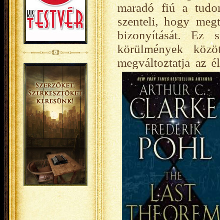
maradó fiú a tudo
szenteli, hogy megt
bizonyítását. Ez 
körülmények közöt
megváltoztatja az é