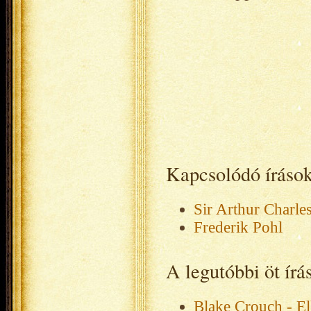
Kapcsolódó íráso
Sir Arthur Charle
Frederik Pohl
A legutóbbi öt ír
Blake Crouch - El