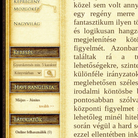
közel sem volt anny
egy regény merre
fantasztikum ilyen t
és logikusan hangzó
megjelenítése kö
figyelmét. Azonb
találtak rá a tu
lehetőségekre, szin
különféle irányzato
meglehetősen széle
irodalmi köntösbe b
pontosabban szólv
Május – Június
tovább >>
központi figyelmet
lehetőleg minél hit
során végül a hard s
Online felhasználók
(0)
ezzel ellentétben in