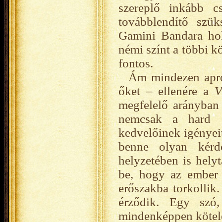
szereplő inkább cs
továbblendítő szük
Gamini Bandara hol 
némi színt a többi k
fontos.
Ám mindezen apró
őket – ellenére a
V
megfelelő arányban 
nemcsak a hard sc
kedvelőinek igényei
benne olyan kérdé
helyzetében is helyt
be, hogy az ember 
erőszakba torkollik
érződik. Egy szó
mindenképpen kötele