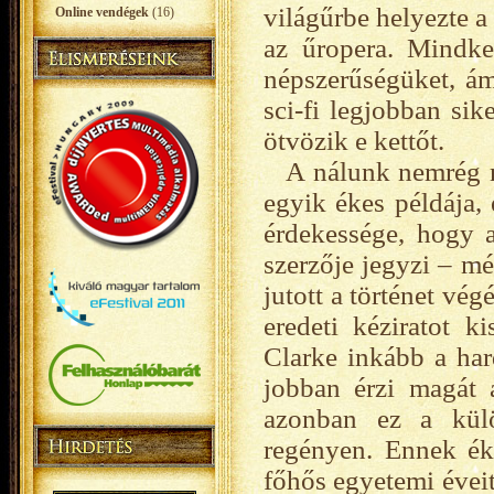
világűrbe helyezte a 
Online vendégek
(16)
az űropera. Mindket
népszerűségüket, ám 
sci-fi legjobban sik
ötvözik e kettőt.
A nálunk nemrég 
egyik ékes példája,
érdekessége, hogy 
szerzője jegyzi – m
jutott a történet vég
eredeti kéziratot k
Clarke inkább a har
jobban érzi magát 
azonban ez a külö
regényen. Ennek ék
főhős egyetemi évei