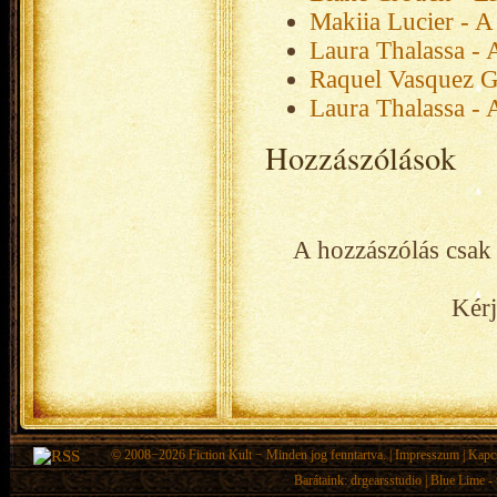
Makiia Lucier - A
Laura Thalassa - 
Raquel Vasquez G
Laura Thalassa - 
Hozzászólások
A hozzászólás csak 
Kérj
© 2008−2026
Fiction Kult
− Minden jog fenntartva. |
Impresszum
|
Kapc
Barátaink:
drgearsstudio
|
Blue Lime - 