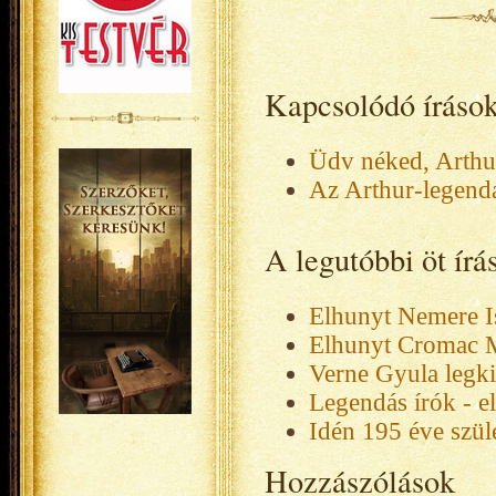
Kapcsolódó íráso
Üdv néked, Arthur
Az Arthur-legend
A legutóbbi öt ír
Elhunyt Nemere I
Elhunyt Cromac 
Verne Gyula legk
Legendás írók - e
Idén 195 éve szüle
Hozzászólások