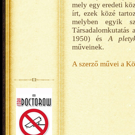
mely egy eredeti köz
írt, ezek közé tarto
melyben egyik sze
Társadalomkutatás 
1950) és
A plety
műveinek.
A szerző művei a K