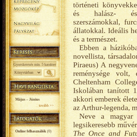
történeti könyvekke
és halász- és 
szerszámokkal, furc
állatokkal. Ideális 
és a természet.
Ebben a házikóba
novellista, társada
Piraeus) A negyven
reménysége volt, 
Cheltenham Colleg
Iskolában tanított 
akkori emberek élete
Május – Június
tovább >>
az Arthur-legenda, m
Neve a magyar o
legsikeresebb művér
Online felhasználók
(0)
The Once and Fut