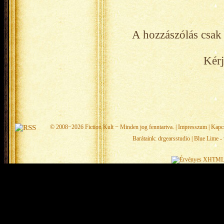
A hozzászólás csak 
Kérj
© 2008−2026
Fiction Kult
− Minden jog fenntartva. |
Impresszum
|
Kapc
Barátaink:
drgearsstudio
|
Blue Lime - 