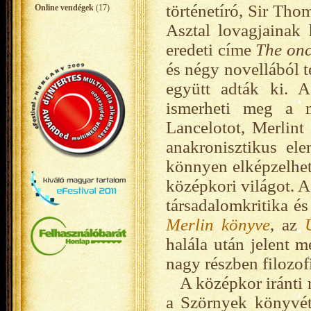
történetíró, Sir Tho
Online vendégek
(17)
Asztal lovagjainak
eredeti címe
The onc
és négy novellából t
együtt adták ki. 
ismerheti meg a mo
Lancelotot, Merlint
anakronisztikus ele
könnyen elképzelhet
középkori világot. A
társadalomkritika és
Merlin könyve
, az
halála után jelent m
nagy részben filozof
A középkor iránti r
a Szörnyek könyvét