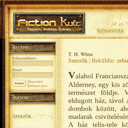
T. H. White
Felhasználónév:
Szerzők
| Beküldte:
zeb
Jelszó:
V
alahol Franciaosz
Regisztráció
Alderney, egy kis z
Elfelejtett jelszó
természet földje.
eldugott ház, távol 
dombok között, ah
madarak csivitelésé
A ház telis-tele k