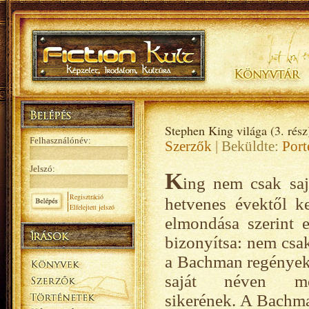
Stephen King világa (3. rész
Felhasználónév:
Szerzők
| Beküldte:
Port
Jelszó:
K
ing nem csak saj
Regisztráció
hetvenes évektől 
Elfelejtett jelszó
elmondása szerint e
bizonyítsa: nem csa
a Bachman regények j
saját néven meg
sikerének. A Bachm