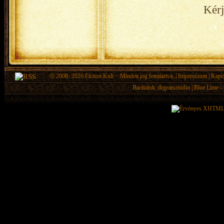
Kérj
© 2008−2026
Fiction Kult
− Minden jog fenntartva. |
Impresszum
|
Kapc
Barátaink:
drgearsstudio
|
Blue Lime - 