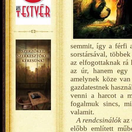
semmit, így a férfi
sorstársával, többe
az elfogottaknak rá
az úr, hanem egy n
amelynek köze van 
gazdatestnek használ
venni a harcot a m
fogalmuk sincs, m
valamit.
A rendcsinálók
az 
előbb említett műb