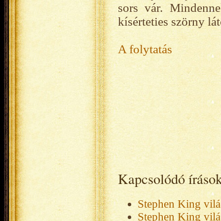
sors vár. Mindenne
kísérteties szörny lá
A folytatás
Kapcsolódó íráso
Stephen King vilá
Stephen King vilá