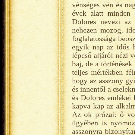
vénséges vén és na
évek alatt minden 
Dolores nevezi az 
nehezen mozog, idej
foglalatossága beosz
egyik nap az idős 
lépcső aljáról nézi 
baj, de a történése
teljes mértékben fél
hogy az asszony gyi
és innentől a csele
és Dolores emlékei 
kapva kap az alkalmo
Az ok prózai: ő vo
ügyében is nyomoz
asszonyra bizonyíta