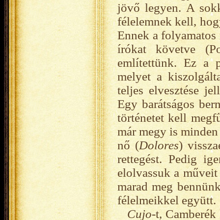
jövő legyen. A sokk
félelemnek kell, hog
Ennek a folyamatos 
írókat követve (P
említettünk. Ez a 
melyet a kiszolgált
teljes elvesztése j
Egy barátságos bern
történetet kell megf
már megy is minden 
nő (
Dolores
)
vissza
rettegést. Pedig i
elolvassuk a műveit
marad meg bennünk,
félelmeikkel együtt.
Cujo
-t, Camberék 