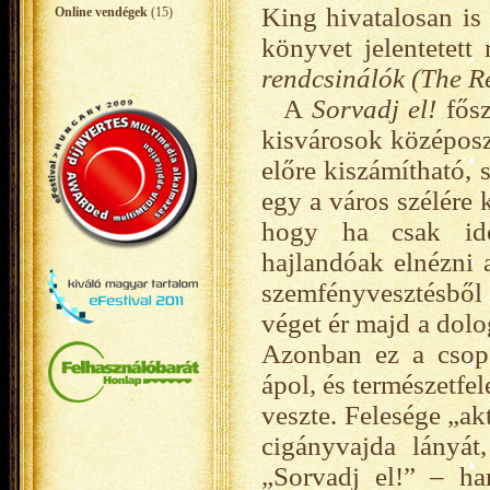
King hivatalosan is
Online vendégek
(15)
könyvet jelentetet
rendcsinálók (The R
A
Sorvadj el!
fősz
kisvárosok középosz
előre kiszámítható, s
egy a város szélére
hogy ha csak ide
hajlandóak elnézni 
szemfényvesztésből 
véget ér majd a dolo
Azonban ez a csop
ápol, és természetfel
veszte. Felesége „ak
cigányvajda lányá
„Sorvadj el!” – ha