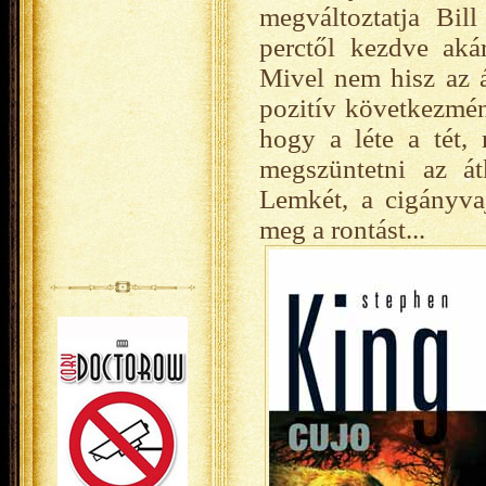
megváltoztatja Bill
perctől kezdve akár
Mivel nem hisz az á
pozitív következmén
hogy a léte a tét,
megszüntetni az át
Lemkét, a cigányva
meg a rontást...