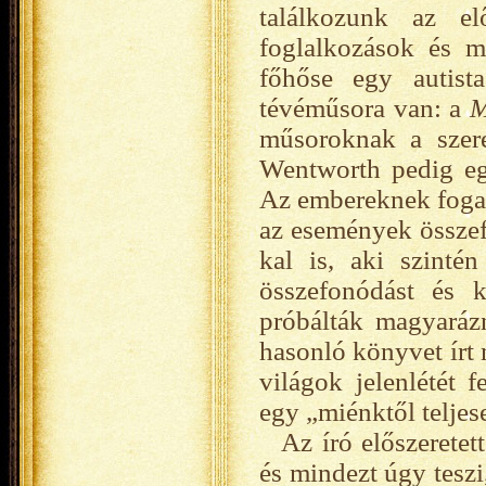
találkozunk az e
foglalkozások és m
főhőse egy autist
tévéműsora van: a
M
műsoroknak a szere
Wentworth pedig egy
Az embereknek fogalm
az események összef
kal is, aki szinté
összefonódást és 
próbálták magyaráz
hasonló könyvet írt
világok jelenlétét f
egy „miénktől teljese
Az író előszerete
és mindezt úgy teszi