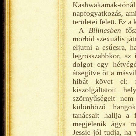
Kashwakamak-tón
napfogyatkozás, ami
területei felett. Ez 
A
Bilincsben
fősz
morbid szexuális ját
eljutni a csúcsra, h
legrosszabbkor, az
dolgot egy hétvégé
átsegítve őt a másvi
hibát követ el: 
kiszolgáltatott h
szörnyűségeit nem
különböző hangok 
tanácsait hallja a
megjelenik ágya mel
Jessie jól tudja, ha