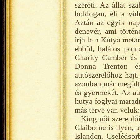
szereti. Az állat sz
boldogan, éli a vi
Aztán az egyik nap
denevér, ami történ
írja le a Kutya meta
ebből, halálos pont
Charity Camber és 
Donna Trenton é
autószerelőhöz hajt
azonban már megölte
és gyermekét. Az au
kutya foglyai maradn
más terve van velük:
King női szereplői
Claiborne is ilyen, 
Islanden. Cselédsor