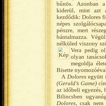
bűnös. Azonban a 
kiderül, mint azt 
kezdődik: Dolores fi
népes szolgálócsap
pénzre, mert része
bántalmazza. Végül
nélküled viszony sz
Vera pedig o
olyan tanácso
megoldja élet
Bisette nyomozóéval
A
Dolores
együtt 
(Gerald’s Game)
cím
az időbeli egyezés,
Bilincsben ugyanú
Dolores
, csak nem 