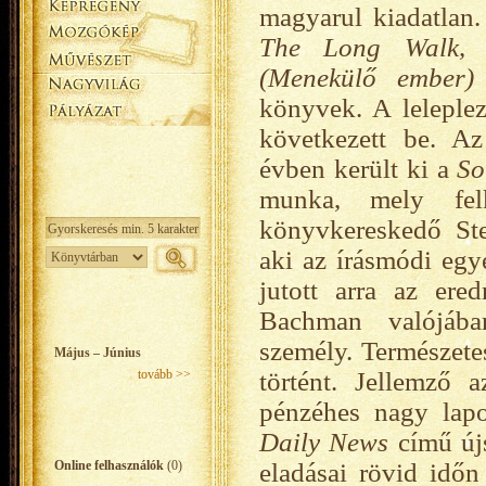
magyarul kiadatlan.
The Long Walk
,
(Menekülő ember)
könyvek. A leleplez
következett be. A
évben került ki a
Sor
munka, mely felk
könyvkereskedő St
aki az írásmódi egy
jutott arra az er
Bachman valójáb
személy. Természete
Május – Június
tovább >>
történt. Jellemző 
pénzéhes nagy lap
Daily News
című újs
Online felhasználók
(0)
eladásai rövid időn 