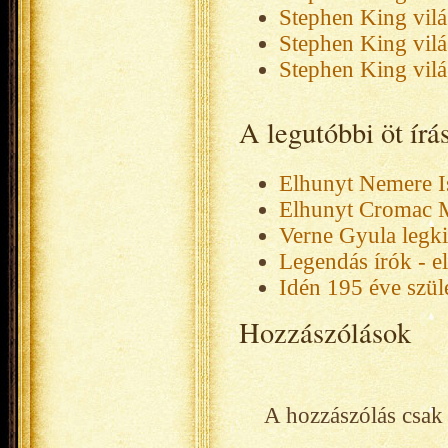
Stephen King vilá
Stephen King vilá
Stephen King vilá
A legutóbbi öt ír
Elhunyt Nemere I
Elhunyt Cromac 
Verne Gyula legk
Legendás írók - e
Idén 195 éve szüle
Hozzászólások
A hozzászólás csak 