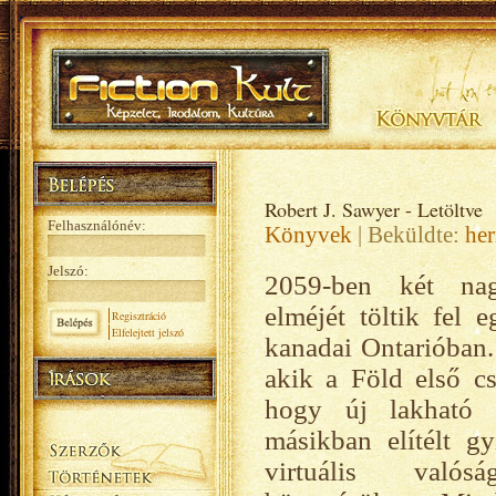
Robert J. Sawyer - Letöltve
Felhasználónév:
Könyvek
| Beküldte:
her
Jelszó:
2059-ben két na
elméjét töltik fel
Regisztráció
Elfelejtett jelszó
kanadai Ontarióban.
akik a Föld első cs
hogy új lakható 
másikban elítélt g
virtuális valós