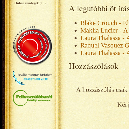
Online vendégek
(13)
A legutóbbi öt ír
Blake Crouch - El
Makiia Lucier - A
Laura Thalassa - 
Raquel Vasquez G
Laura Thalassa - 
Hozzászólások
A hozzászólás csak 
Kérj