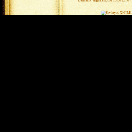
Barátaink:
drgearsstudio
|
Blue Lime - 