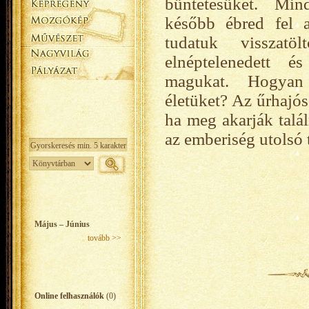
büntetésüket. Mi
később ébred fel a
tudatuk visszatö
elnéptelenedett é
magukat. Hogyan
életüket? Az űrhajó
ha meg akarják tal
az emberiség utolsó 
Május – Június
tovább >>
Online felhasználók
(0)