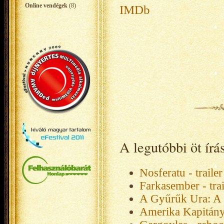
Online vendégek
(8)
IMDb
A legutóbbi öt ír
Nosferatu - trailer
Farkasember - trai
A Gyűrűk Ura: A R
Amerika Kapitány: 