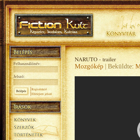
NARUTO - trailer
Felhasználónév:
Mozgókép
| Beküldte:
M
Jelszó:
Regisztráció
Elfelejtett jelszó