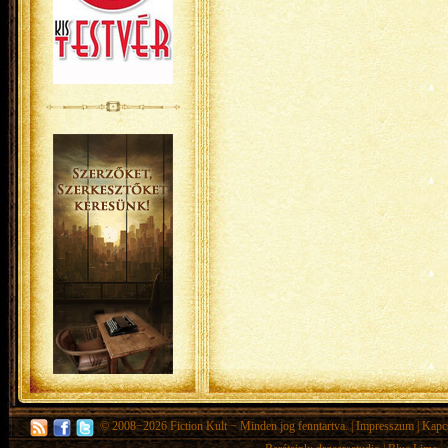
© 2008−2026
Fiction Kult
− Minden jog fenntartva. |
Impresszum
|
Kapc