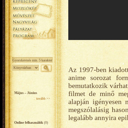
Az 1997-ben kiadot
anime sorozat for
bemutatkozik várható
filmet de minő meg
Május – Június
tovább >>
alapján igényesen 
megszólalásig hason
legalább annyira epi
Online felhasználók
(0)