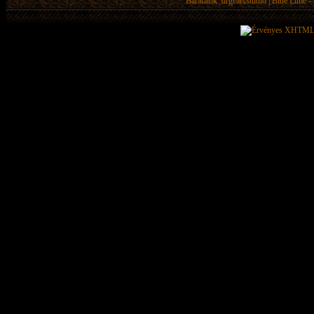
Barátaink:
drgearsstudio
|
Blue Lime - 