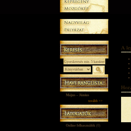
A le
Hozz
Május – Június
tovább >>
Online felhasználók
(0)