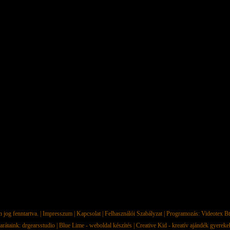
jog fenntartva. |
Impresszum
|
Kapcsolat
|
Felhasználói Szabályzat
| Programozás:
Videotex Bt
arátaink:
drgearsstudio
|
Blue Lime - weboldal készítés
|
Creative Kid - kreatív ajándék gyerek