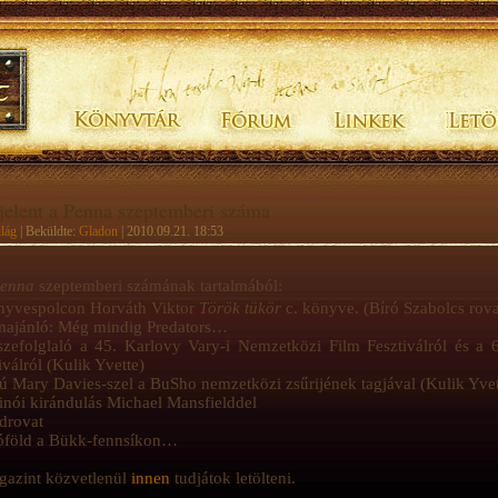
elent a Penna szeptemberi száma
lág
| Beküldte:
Gladon
| 2010.09.21. 18:53
enna
szeptemberi számának tartalmából:
nyvespolcon Horváth Viktor
Török tükör
c. könyve. (Bíró Szabolcs rova
majánló: Még mindig Predators…
zefolglaló a 45. Karlovy Vary-i Nemzetközi Film Fesztiválról és a
iválról (Kulik Yvette)
jú Mary Davies-szel a BuSho nemzetközi zsűrijének tagjával (Kulik Yvet
inói kirándulás Michael Mansfielddel
drovat
róföld a Bükk-fennsíkon…
gazint közvetlenül
innen
tudjátok letölteni.