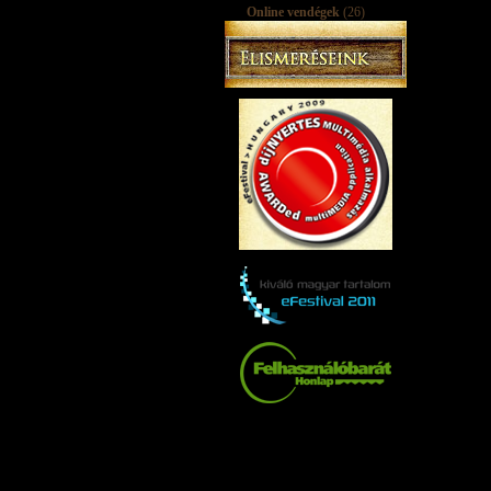
Online vendégek
(26)