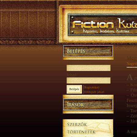
Megj
Felhasználónév:
Nagyvi
A
Jelszó:
P
– Kö
Regisztráció
– Fil
Elfelejtett jelszó
– Öss
Feszt
Inter
– Tor
– Zöl
– Já
A ma