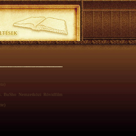
ta)
 6. BuSho Nemzetközi Rövidfilm
te)