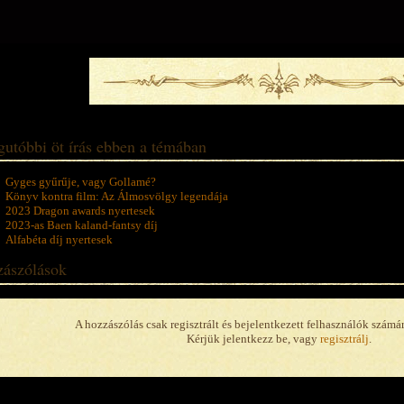
gutóbbi öt írás ebben a témában
Gyges gyűrűje, vagy Gollamé?
Könyv kontra film: Az Álmosvölgy legendája
2023 Dragon awards nyertesek
2023-as Baen kaland-fantsy díj
Alfabéta díj nyertesek
ászólások
A hozzászólás csak regisztrált és bejelentkezett felhasználók számá
Kérjük jelentkezz be, vagy
regisztrálj
.