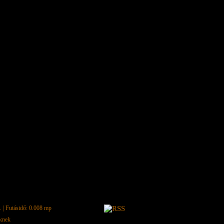
.
| Futásidő: 0.008 mp
eknek