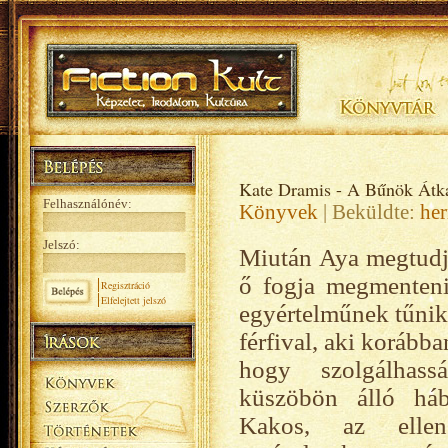
Kate Dramis - A Bűnök Átk
Felhasználónév:
Könyvek
| Beküldte:
her
Jelszó:
Miután Aya megtudja
ő fogja megmenteni 
Regisztráció
Elfelejtett jelszó
egyértelműnek tűnik.
férfival, aki korábba
hogy szolgálhass
küszöbön álló há
Kakos, az ellens