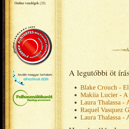
Online vendégek
(28)
A legutóbbi öt ír
Blake Crouch - El
Makiia Lucier - A
Laura Thalassa - 
Raquel Vasquez G
Laura Thalassa - 