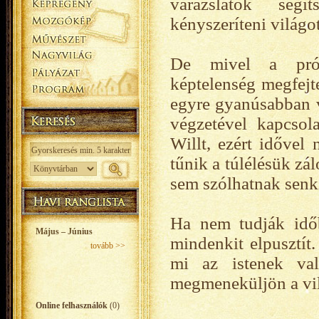
varázslatok segí
kényszeríteni világot
De mivel a prófé
képtelenség megfejte
egyre gyanúsabban v
végzetével kapcsol
Willt, ezért idővel
tűnik a túlélésük zá
sem szólhatnak senk
Ha nem tudják időbe
Május – Június
mindenkit elpusztít
tovább >>
mi az istenek val
megmeneküljön a vil
Online felhasználók
(0)