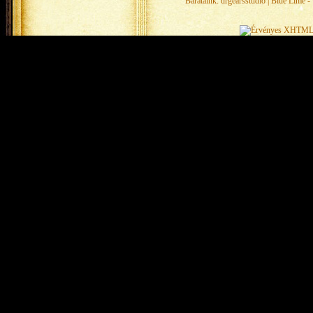
Barátaink:
drgearsstudio
|
Blue Lime - 