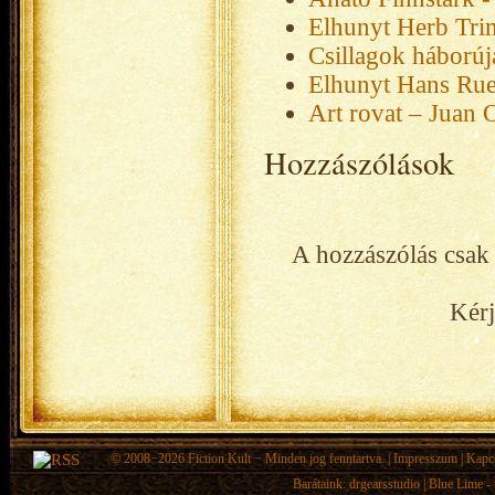
Elhunyt Herb Tri
Csillagok háborúja
Elhunyt Hans Rued
Art rovat – Juan O
Hozzászólások
A hozzászólás csak 
Kérj
© 2008−2026
Fiction Kult
− Minden jog fenntartva. |
Impresszum
|
Kapc
Barátaink:
drgearsstudio
|
Blue Lime - 