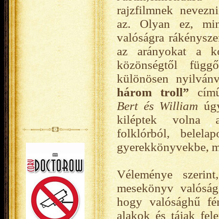
rajzfilmnek nevezn
az. Olyan ez, mi
valóságra rákényszer
az arányokat a k
közönségtől függ
különösen nyilvá
három troll”
című
Bert és William
úgy
kiléptek volna 
folklórból, belel
gyerekkönyvekbe, m
Véleménye szerint
mesekönyv valóságár
hogy valósághű fén
alakok és tájak fel