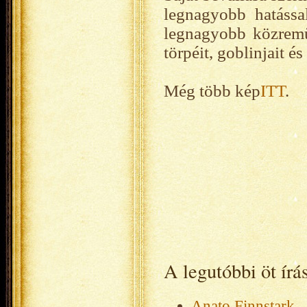
legnagyobb hatássa
legnagyobb közreműk
törpéit, goblinjait és
Még több kép
ITT
.
A legutóbbi öt ír
Anato Finnstark - 