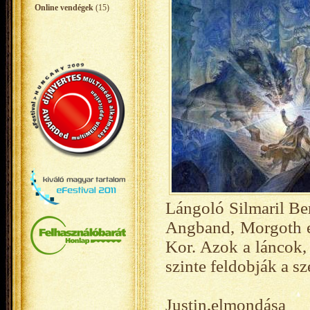
Online vendégek
(15)
Lángoló Silmaril Be
Angband, Morgoth er
Kor. Azok a láncok, 
szinte feldobják a sz
Justin,elmondása