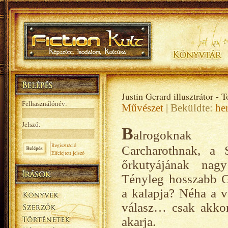
Justin Gerard illusztrátor - T
Felhasználónév:
Művészet
| Beküldte:
he
Jelszó:
B
alrogoknak 
Regisztráció
Carcharothnak, a 
Elfelejtett jelszó
őrkutyájának nag
Tényleg hosszabb G
a kalapja? Néha a vá
válasz… csak akkor,
akarja.