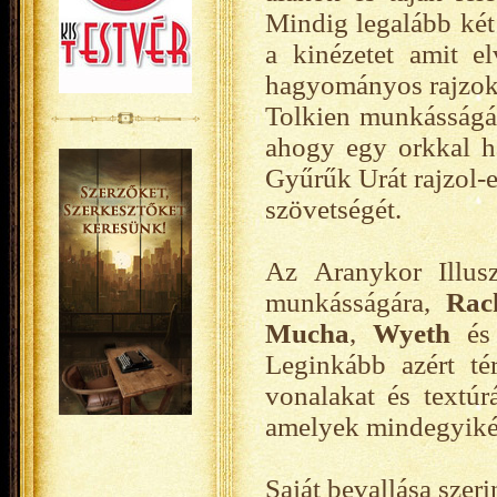
Mindig legalább két
a kinézetet amit el
hagyományos rajzok
Tolkien munkásságát,
ahogy egy orkkal ha
Gyűrűk Urát rajzol-
szövetségét.
Az Aranykor Illusz
munkásságára,
Rac
Mucha
,
Wyeth
é
Leginkább azért té
vonalakat és textúr
amelyek mindegyikén
Saját bevallása szer