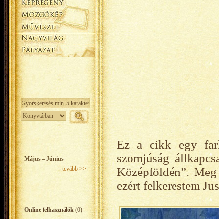
Ez a cikk egy far
szomjúság állkapcsa
Május – Június
tovább >>
Középföldén”. Meg 
ezért felkerestem J
Online felhasználók
(0)