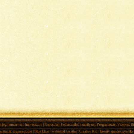
jog fenntartva. |
Impresszum
|
Kapcsolat
|
Felhasználói Szabályzat
| Programozás:
Videotex Bt
arátaink:
drgearsstudio
|
Blue Lime - weboldal készítés
|
Creative Kid - kreatív ajándék gyerek