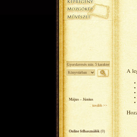
A le
Május – Június
tovább >>
Hozz
Online felhasználók
(0)