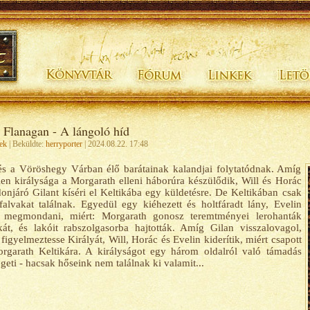
 Flanagan - A lángoló híd
ek
| Beküldte:
herryporter
| 2024.08.22. 17:48
és a Vöröshegy Várban élő barátainak kalandjai folytatódnak. Amíg
en királysága a Morgarath elleni háborúra készülődik, Will és Horác
onjáró Gilant kíséri el Keltikába egy küldetésre. De Keltikában csak
falvakat találnak. Egyedül egy kiéhezett és holtfáradt lány, Evelin
a megmondani, miért: Morgarath gonosz teremtményei lerohanták
kát, és lakóit rabszolgasorba hajtották. Amíg Gilan visszalovagol,
figyelmeztesse Királyát, Will, Horác és Evelin kiderítik, miért csapott
rgarath Keltikára. A királyságot egy három oldalról való támadás
geti - hacsak hőseink nem találnak ki valamit...