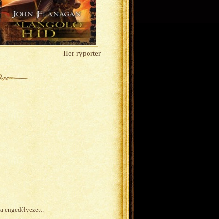
Her ryporter
ra engedélyezett.