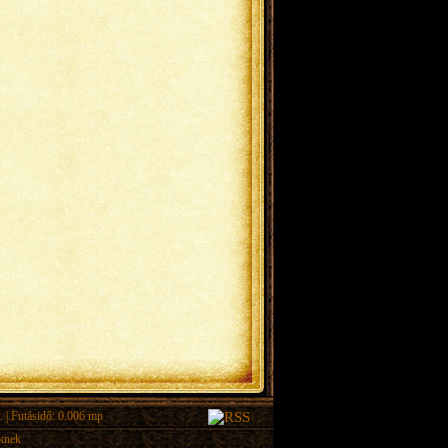
.
| Futásidő: 0.006 mp
eknek