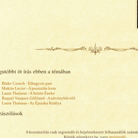
gutóbbi öt írás ebben a témában
Blake Crouch - Elhagyott part
Makiia Lucier - A pusztulás kora
Laura Thalassa - A Szirén Éneke
Raquel Vasquez Gilliland - A növénybűvölő
Laura Thalassa - Az Éjszaka Királya
ászólások
A hozzászólás csak regisztrált és bejelentkezett felhasználók számá
Kérjük jelentkezz be, vagy
regisztrálj
.