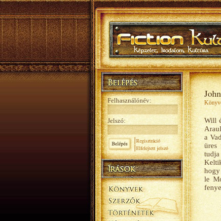
John
Felhasználónév:
Könyv
Will 
Jelszó:
Araul
a Vad
Regisztráció
üres 
Elfelejtett jelszó
tudj
Kelti
hogy 
le Mo
fenye