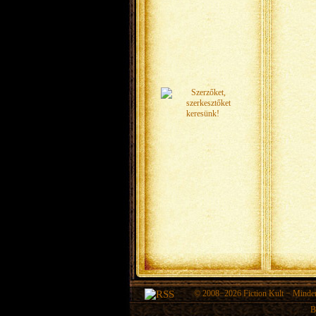
© 2008−2026
Fiction Kult
− Minden 
B