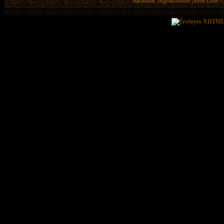
Barátaink:
drgearsstudio
|
Blue Lime - 