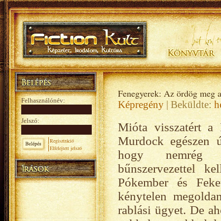
Fenegyerek: Az ördög meg a
Felhasználónév:
Képregény
| Beküldte:
h
Jelszó:
Mióta visszatért a
Murdock egészen ú
Regisztráció
Elfelejtett jelszó
hogy nemrég 
bűnszervezettel ke
Pókember és Feke
kénytelen megolda
rablási ügyet. De ah