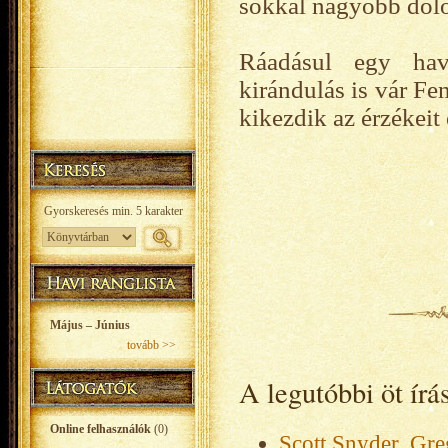
sokkal nagyobb dolo
Ráadásul egy hav
kirándulás is vár Fe
kikezdik az érzékeit 
Május – Június
tovább >>
A legutóbbi öt ír
Online felhasználók
(0)
Scott Snyder, Gre