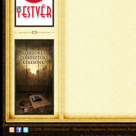
© 2008−2026
Fiction Kult
− Minden jog fenntartva. |
Impresszum
|
Kapc