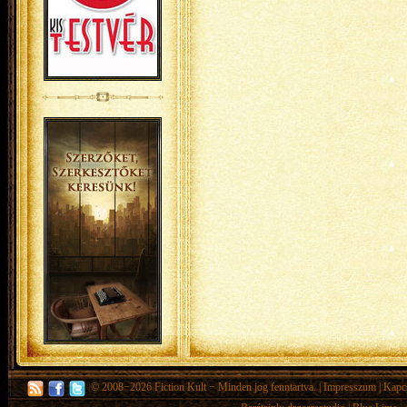
© 2008−2026
Fiction Kult
− Minden jog fenntartva. |
Impresszum
|
Kapc