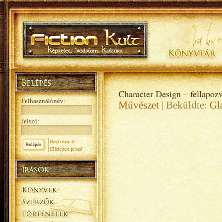
Character Design – fellapoz
Felhasználónév:
Művészet
| Beküldte:
Gl
Jelszó:
Regisztráció
Elfelejtett jelszó