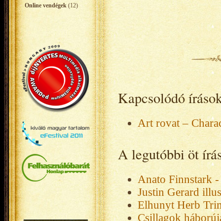
Online vendégek
(12)
Kapcsolódó íráso
Art rovat – Chara
A legutóbbi öt ír
Anato Finnstark - 
Justin Gerard illus
Elhunyt Herb Tri
Csillagok háborúja