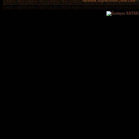
Barátaink:
drgearsstudio
|
Blue Lime - 