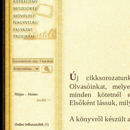
Ú
j cikksorozatu
Olvasóinkat, mely
minden kötetnél e
Május – Június
tovább >>
Elsőként lássuk, mil
A könyvről készült 
Online felhasználók
(0)