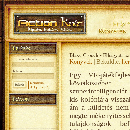
Blake Crouch - Elhagyott pa
Felhasználónév:
Könyvek
| Beküldte:
her
Jelszó:
Egy VR-játékfejl
következtéb
Regisztráció
Elfelejtett jelszó
szuperintelligenciá
kis kolóniája vissz
ám a küldetés nem 
megtermékenyítéss
tulajdonságok be