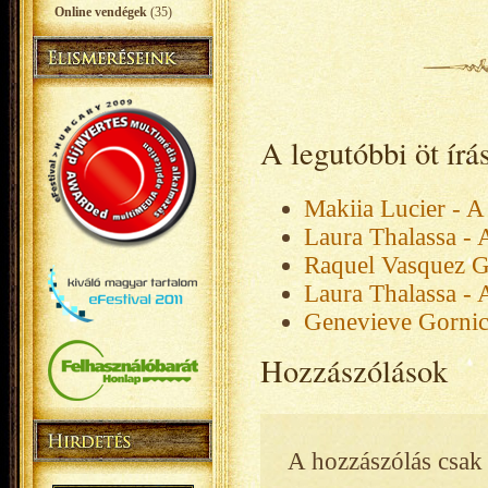
Online vendégek
(35)
A legutóbbi öt ír
Makiia Lucier - A
Laura Thalassa - 
Raquel Vasquez G
Laura Thalassa - 
Genevieve Gornic
Hozzászólások
A hozzászólás csak 