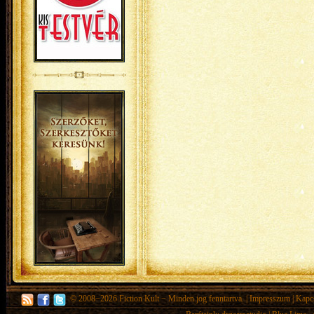
© 2008−2026
Fiction Kult
− Minden jog fenntartva. |
Impresszum
|
Kapc