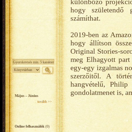
különböző projekció
hogy születendő 
számíthat.
2019-ben az Amazon
hogy állítson össze
Original Stories-sor
meg Elhagyott part 
egy-egy izgalmas no
szerzőitől. A tört
hangvételű, Philip
gondolatmenet is, a
Május – Június
tovább >>
Online felhasználók
(0)