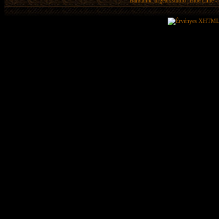
Barátaink:
drgearsstudio
|
Blue Lime - 