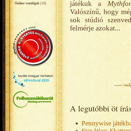
játékuk a
Mythf
Online vendégek
(10)
Valószínű, hogy mé
sok stúdió szenve
felmérje azokat...
A legutóbbi öt ír
Pennywise játékb
Star Wars Shatter