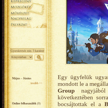
Egy ügyfelük ugyan
Május – Június
mondott le a megáll
tovább >>
Group
nagyjábó
következtében sor
bocsájtottak el a
B
Online felhasználók
(0)