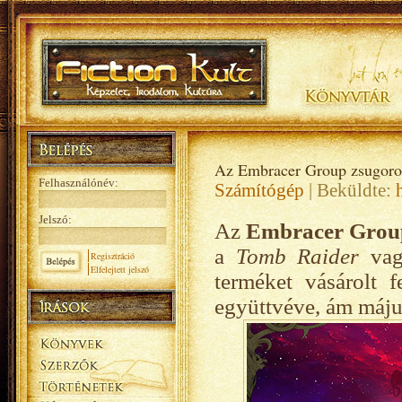
Az Embracer Group zsugoro
Felhasználónév:
Számítógép
| Beküldte:
Jelszó:
Az
Embracer Grou
a
Tomb Raider
va
Regisztráció
Elfelejtett jelszó
terméket vásárolt 
együttvéve, ám május