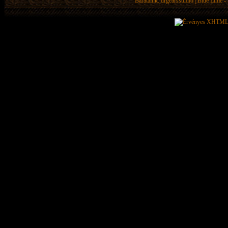
Barátaink:
drgearsstudio
|
Blue Lime - 