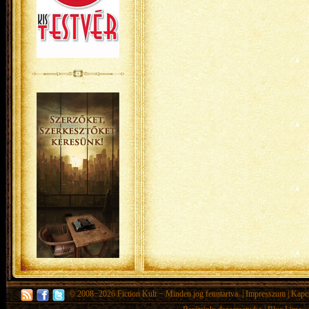
© 2008−2026
Fiction Kult
− Minden jog fenntartva. |
Impresszum
|
Kapc