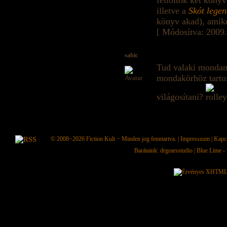
feltöltök két köny
illetve a
Skót lege
könyv akad), amike
[ Módosítva: 2009.
sabic
Tud valaki mondan
mondakörhöz tarto
világosítani?
© 2008−2026
Fiction Kult
− Minden jog fenntartva. |
Impresszum
|
Kapc
Barátaink:
drgearsstudio
|
Blue Lime - 