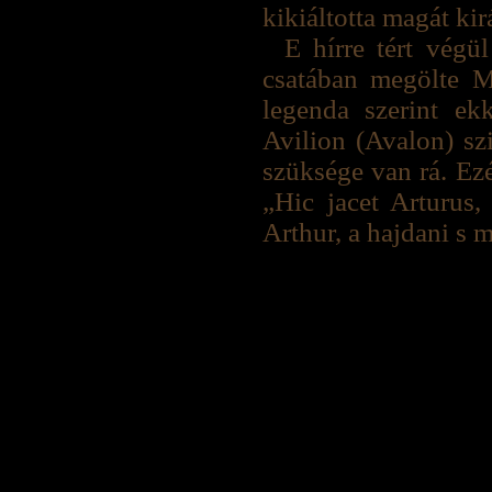
kikiáltotta magát kir
E hírre tért végü
csatában megölte M
legenda szerint ekk
Avilion (Avalon) sz
szüksége van rá. Ezér
„Hic jacet Arturus
Arthur, a hajdani s m