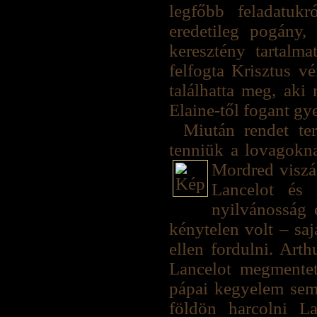
legfőbb feladatuk
eredetileg pogány
keresztény tartalm
felfogta Krisztus vé
találhatta meg, aki
Elaine-től fogant gy
Miután rendet te
tenniük a lovagokna
Mordred viszál
Lancelot és 
nyilvánosság 
kénytelen volt – saj
ellen fordulni. Arth
Lancelot megmente
pápai kegyelem sem 
földön harcolni L