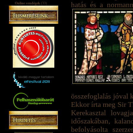
hatás és a normann
Online vendégek
(33)
összefoglalás jóval 
Ekkor írta meg Sir T
Kerekasztal lovagj
időszakában, kalan
befolyásolta szerz