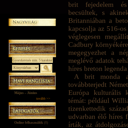
brit fejedelem é
becsültek, s akine
Britanniában a bet
kapcsolja az 516-os 
véglegesen megállí
Cadbury környékére h
megegyezhet a nép
meglévő adatok tehát
híres breton legenda 
A brit monda a
továbbterjedt Német
Európa kulturális 
Május – Június
tovább >>
témát: például Wil
tizenkettedik száza
udvarban élő híres f
Online felhasználók
(0)
írták, az átdolgozás