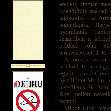
eredeti, immár mes
tizenötödik századi 
tagozódik – az Arthu
legendájára, illet
nyomtatták Caxto
században is készü
például John St
természetesen T. H.
A monda szerint 
uralkodott, aki egy 
együtt, s az ő törvé
újszülöttet Merlin, 
becsületes Sir Ector
Kay mellett nevelk
maradt.
Mikor Uther várat