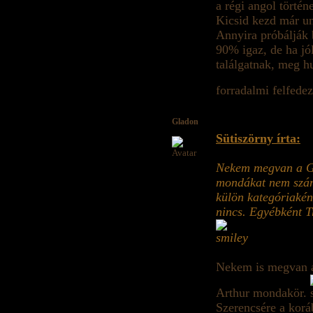
a régi angol törté
Kicsid kezd már un
Annyira próbálják 
90% igaz, de ha jó
találgatnak, meg 
forradalmi felfede
Gladon
Sütiszörny írta:
Nekem megvan a Ge
mondákat nem számí
külön kategóriakén
nincs. Egyébként T
Nekem is megvan a 
Arthur mondakör.
Szerencsére a korá