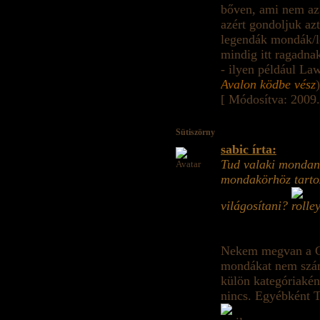
bőven, ami nem az
azért gondoljuk az
legendák mondák/lé
mindig itt ragadna
- ilyen például L
Avalon ködbe vész
)
[ Módosítva: 2009.
Sütiszörny
sabic írta:
Tud valaki mondan
mondakörhöz tarto
világosítani?
Nekem megvan a Ge
mondákat nem számí
külön kategóriakén
nincs. Egyébként T