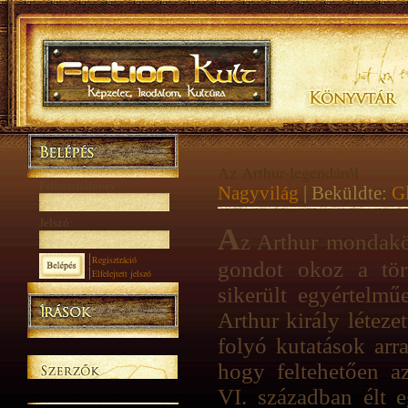
Az Arthur-legendáról
Felhasználónév:
Nagyvilág
| Beküldte:
G
Jelszó:
A
z Arthur mondakö
Regisztráció
gondot okoz a tör
Elfelejtett jelszó
sikerült egyértelm
Arthur király léteze
folyó kutatások arr
hogy feltehetően az
VI. században élt 