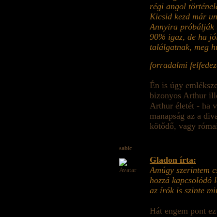
régi angol történe
Kicsid kezd már un
Annyira próbálják 
90% igaz, de ha jó
találgatnak, meg 
forradalmi felfede
Én is úgy emléksze
bizonyos Arthur il
Arthur életét - ha 
manapság az a div
kötődő, vagy római
sabic
Gladon írta:
Amúgy szerintem cs
hozzá kapcsolódó l
az írók is szinte mi
Hát engem pont ez