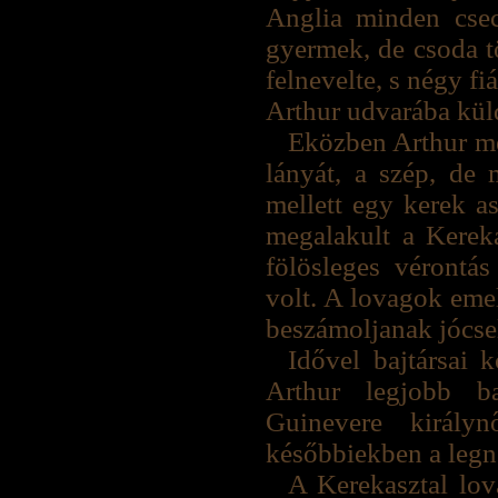
Anglia minden csec
gyermek, de csoda 
felnevelte, s négy fi
Arthur udvarába kül
Eközben Arthur meg
lányát, a szép, de
mellett egy kerek as
megalakult a Kerek
fölösleges vérontá
volt. A lovagok emel
beszámoljanak jócse
Idővel bajtársai k
Arthur legjobb bar
Guinevere király
későbbiekben a legn
A Kerekasztal lov