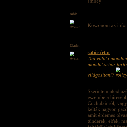
sabic
Köszönöm az info
Gladon
sabic írta:
Tud valaki mondan
mondakörhöz tarto
világosítani?
Szerintem akad azé
eszembe a híresebb
Cuchulainról, vagy
kelták nagyon gaz
amit érdemes olvas
tündérek, elfek, m