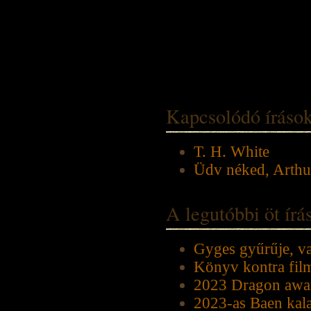
Kapcsolódó íráso
T. H. White
Üdv néked, Arthur
A legutóbbi öt ír
Gyges gyűrűje, v
Könyv kontra fil
2023 Dragon awar
2023-as Baen kala