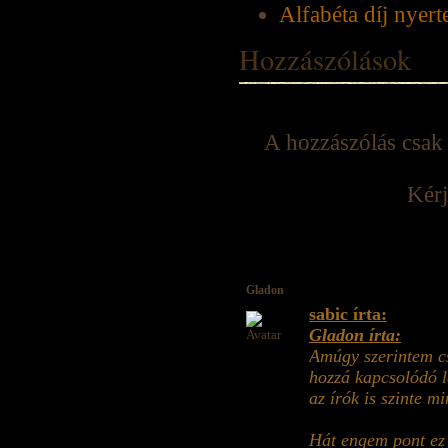
Alfabéta díj nyert
Hozzászólások
A hozzászólás csak 
Kérj
Gladon
sabic írta:
Gladon írta:
Amúgy szerintem cs
hozzá kapcsolódó l
az írók is szinte mi
Hát engem pont ez 