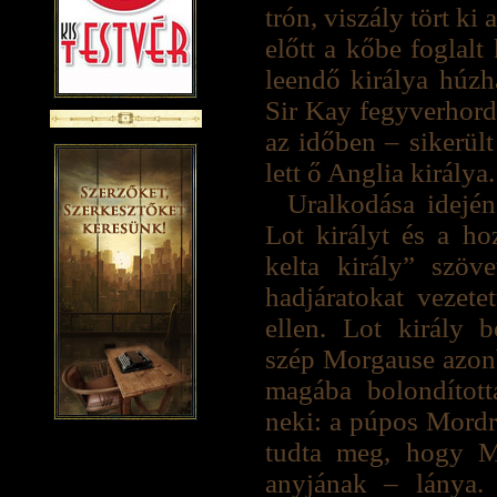
trón, viszály tört k
előtt a kőbe foglalt
leendő királya húzh
Sir Kay fegyverhord
az időben – sikerült
lett ő Anglia királya.
Uralkodása idején
Lot királyt és a ho
kelta király” szöve
hadjáratokat vezete
ellen. Lot király 
szép Morgause azon
magába bolondította
neki: a púpos Mordr
tudta meg, hogy Mo
anyjának – lánya. 