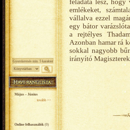
feladata lesz, hogy 
emlékeket, számtal
vállalva ezzel magár
egy bátor varázslót
a rejtélyes Thada
Azonban hamar rá ke
sokkal nagyobb bűn
irányító Magiszterek
Május – Június
tovább >>
Online felhasználók
(0)