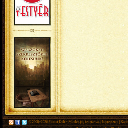
© 2008−2026
Fiction Kult
− Minden jog fenntartva. |
Impresszum
|
Kapc