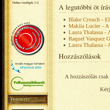
Online vendégek
(14)
A legutóbbi öt ír
Blake Crouch - El
Makiia Lucier - A
Laura Thalassa - 
Raquel Vasquez G
Laura Thalassa - 
Hozzászólások
A hozzászólás csak 
Kérj