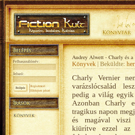
Audrey Alwett - Charly és a 
Felhasználónév:
Könyvek
| Beküldte:
her
Jelszó:
Charly ​Vernier ne
varázslócsalád les
Regisztráció
Elfelejtett jelszó
pedig a világ egyik
Azonban Charly e
tragikus napon megje
és magával viszi
kiürítve ezzel az