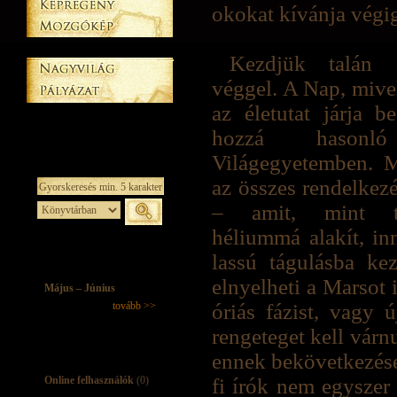
okokat kívánja végig
Kezdjük talán 
véggel. A Nap, mivel
az életutat járja b
hozzá hasonl
Világegyetemben. M
az összes rendelkezé
– amit, mint tu
héliummá alakít, in
lassú tágulásba ke
elnyelheti a Marsot 
Május – Június
tovább >>
óriás fázist, vagy 
rengeteget kell várn
ennek bekövetkezése.
Online felhasználók
(0)
fi írók nem egyszer 