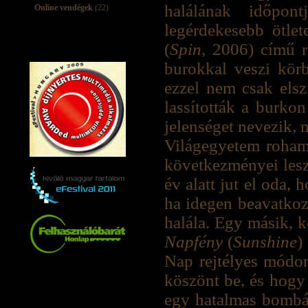
halálának időpo
Online vendégek
(22)
legérdekesebb ötle
(
Spin
, 2006) című 
burokkal veszi körb
ezzel nem csak elszi
lassították a burko
jelenséget nevezik, 
Világegyetem roham
következményei les
év alatt jut el oda,
ha idegen beavatkozá
halála. Egy másik, k
Napfény
(
Sunshine
)
Nap rejtélyes módon
köszönt be, és hogy
egy hatalmas bombáva