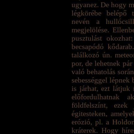
ugyanez. De hogy mi 
légkörébe belépő t
nevén a hullócsil
megjelölése. Ellenb
pusztulást okozhat
becsapódó kődarab.
találkozó ún. mete
por, de lehetnek pár
való behatolás sorá
sebességgel lépnek b
is járhat, ezt látju
előfordulhatnak 
földfelszínt, eze
égitesteken, amelye
erózió, pl. a Holdo
kráterek. Hogy híre