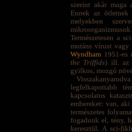
szerint akár maga a
Ennek az ötletnek 
melyekben szerv
mikroorganizmusok v
Természetesen a sci-
mutáns vírust vagy 
Wyndham
1951-es 
the Triffids
) ill. a
gyilkos, mozgó növé
Visszakanyarodva
legfelkapottabb té
kapcsolatos katasz
embereket: van, aki 
természetes folyama
fogadunk el, tény, 
keresztül. A sci-fi