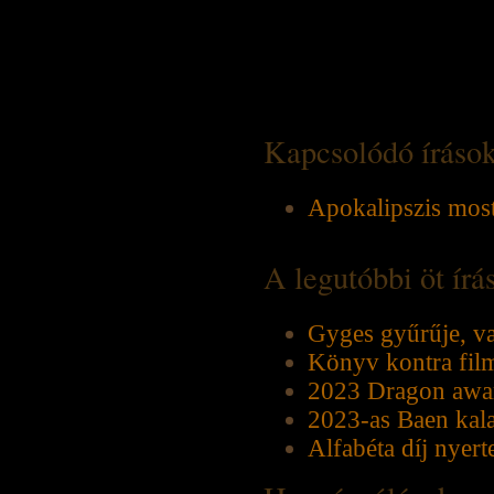
Kapcsolódó íráso
Apokalipszis most
A legutóbbi öt ír
Gyges gyűrűje, v
Könyv kontra fil
2023 Dragon awar
2023-as Baen kala
Alfabéta díj nyert