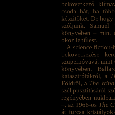
bekövetkező klímav
csoda hát, ha több
készítőket. De hogy 
szóljunk, Samue
könyvében – mint
okoz lehűlést.
A science fiction-
bekövetkezése ker
szupernóvává, mint 
könyvében. Ballar
katasztrófákról, a
T
Földről, a
The Wind
szél pusztításáról s
regényében nukleári
–, az 1966-os
The C
át furcsa kristályo