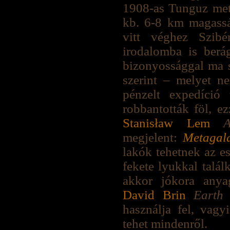
1908-as Tunguz mete
kb. 6-8 km magassá
vitt véghez Szibé
irodalomba is berág
bizonyossággal ma 
szerint – melyet ne
pénzelt expedíció 
robbantották föl, e
Stanisław Lem
A
megjelent:
Metagala
lakók tehetnek az e
fekete lyukkal talál
akkor jókora anya
David Brin
Earth
(
használja fel, vag
tehet mindenről.