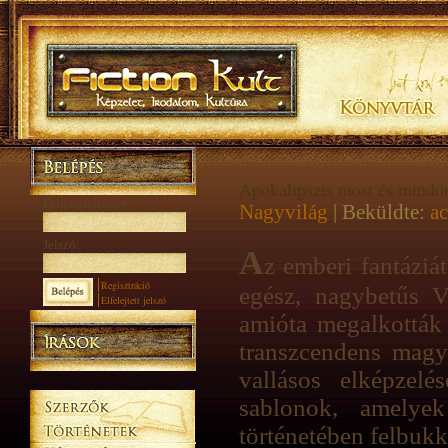
Apokalipszis most és mindör
Felhasználónév:
Nagyvilág
| Beküldte:
a
Jelszó:
A
z emberi fantáziá
Regisztráció
egész, nagybetűs V
Elfelejtett jelszó
amióta megalkották 
transzcendens magy
vallásos elképzel
sablonok, amelye
történetében felbukk