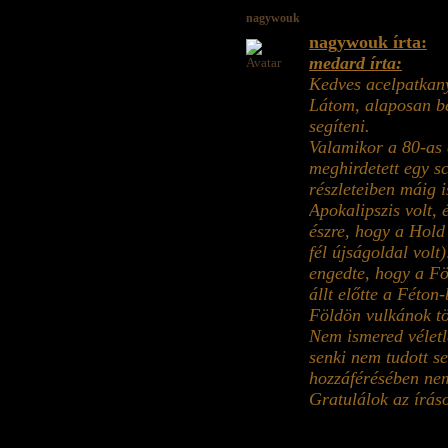
nagywouk
nagywouk írta:
medard írta:
Kedves acelpatkan
Látom, alaposan be
segíteni.
Valamikor a 80-as é
meghirdetett egy sc
részleteiben máig 
Apokalipszis volt,
észre, hogy a Hold 
fél újságoldal vol
engedte, hogy a Fö
állt előtte a Féton
Földön vulkánok tör
Nem ismered véletl
senki nem tudott se
hozzáférésében nem
Gratulálok az írá