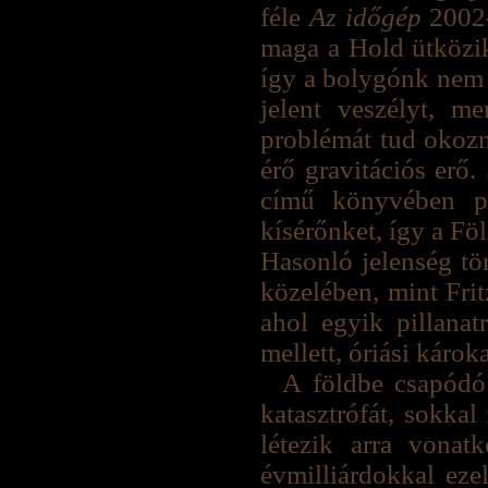
féle
Az időgép
2002-
maga a Hold ütközik
így a bolygónk nem 
jelent veszélyt, m
problémát tud okozn
érő gravitációs erő
című könyvében pé
kísérőnket, így a Fö
Hasonló jelenség tör
közelében, mint Fri
ahol egyik pillana
mellett, óriási károk
A földbe csapódó
katasztrófát, sokkal
létezik arra vonat
évmilliárdokkal eze