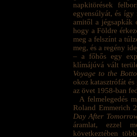
napkitörések felbo
egyensúlyát, és így
amitől a jégsapkák 
hogy a Földre érkező
meg a felszínt a túl
meg, és a regény id
– a főhős egy expe
klímájúvá vált terü
Voyage to the Bott
okoz katasztrófát és
az övet 1958-ban fe
A felmelegedés me
Roland Emmerich 20
Day After Tomorro
áramlat, ezzel 
következtében több