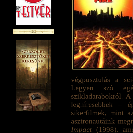
végpusztulás a sci
Legyen szó egé
szikladarabokról. A 
leghíresebbek – é
sikerfilmek, mint 
asztronautáink megm
Impact
(1998), ame