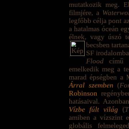
mutatkozik meg. E
filmjére, a
Waterwo
legfőbb célja pont a
a hatalmas óceán egy
élnek, vagy úszó 
becsben tarta
SF irodalomban
Flood
című 
emelkedik meg a te
marad épségben a M
Árral szemben
(
Fo
Robinson
regényben
hatásaival. Azonban
Vízbe fúlt világ
(
T
amiben a vízszint 
globális felmeleg