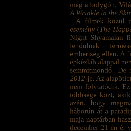
meg a bolygón. Vilá
A Wrinkle in the Ski
A filmek közül a 
esemény
(
The Happ
Night Shyamalan fi
lendülnek – termés
emberiség ellen. A f
épkézláb alappal ne
semmitmondó. De 
2012
-je. Az alapötl
nem folytatódik. Ez 
többsége közt, akik
azért, hogy megma
háborún át a paradi
maja naptárban hasz
december 21-én ér v