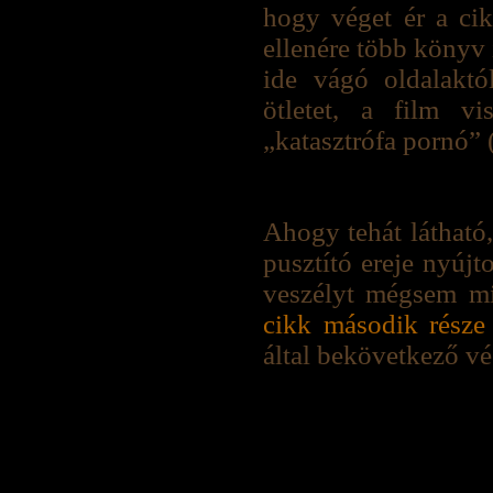
hogy véget ér a cik
ellenére több könyv 
ide vágó oldalakt
ötletet, a film v
„katasztrófa pornó”
Ahogy tehát látható
pusztító ereje nyújt
veszélyt mégsem mi
cikk második része
által bekövetkező v