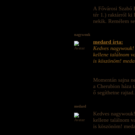
A Fővárosi Szabó 
tér 1.) raktárról 
nekik. Remélem se
nagywouk
medard írta:
Kedves nagywouk! 
kellene találnom v
is köszönöm! meda
Momentán sajna ne
a Cherubion háza t
ő segíthetne rajtad.
medard
Kedves nagywouk!
kellene találnom v
is köszönöm! med