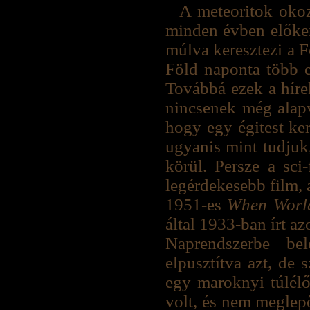
A meteoritok okoz
minden évben előker
múlva keresztezi a F
Föld naponta több 
Továbbá ezek a híre
nincsenek még alapve
hogy egy égitest ker
ugyanis mint tudjuk
körül. Persze a sci
legérdekesebb film, 
1951-es
When World
által 1933-ban írt a
Naprendszerbe be
elpusztítva azt, de 
egy maroknyi túlélő
volt, és nem meglep