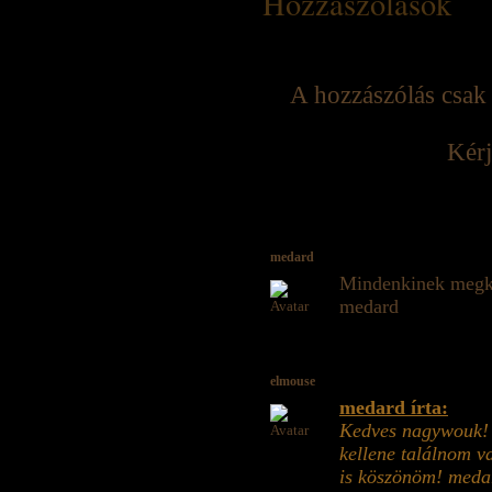
Hozzászólások
A hozzászólás csak 
Kérj
medard
Mindenkinek megkös
medard
elmouse
medard írta:
Kedves nagywouk! 
kellene találnom v
is köszönöm! meda