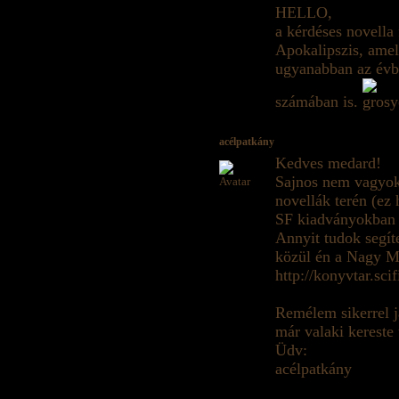
HELLO,
a kérdéses novella
Apokalipszis, amel
ugyanabban az évbe
számában is.
acélpatkány
Kedves medard!
Sajnos nem vagyok 
novellák terén (ez
SF kiadványokban m
Annyit tudok segíte
közül én a Nagy Ma
http://konyvtar.sci
Remélem sikerrel j
már valaki kereste
Üdv:
acélpatkány