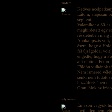
medard
Kedves acelpatkan
Látom, alaposan be
segíteni.
Valamikor a 80-as é
meghirdetett egy sc
részleteiben máig 
Apokalipszis volt,
észre, hogy a Hold 
fél újságoldal vol
engedte, hogy a Fö
állt előtte a Féton
Földön vulkánok tö
Nem ismered vélet
senki nem tudott se
hozzáférésében nem
Gratulálok az írás
solymosgyu
Én azon vagyok ho
jövő ellen nem teh