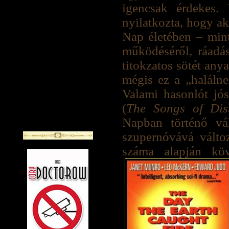
igencsak érdekes.
nyilatkozta, hogy a
Nap életében – min
működéséről, ráadás
titokzatos sötét any
mégis ez a „haláln
Valami hasonlót j
(
The Songs of Dis
Napban történő vá
szupernóvává válto
száma alapján köv