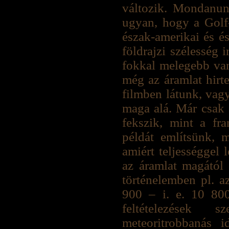
változik. Mondanun
ugyan, hogy a Golf-
észak-amerikai és é
földrajzi szélesség
fokkal melegebb van
még az áramlat hirt
filmben látunk, vag
maga alá. Már csak 
fekszik, mint a fr
példát említsünk, 
amiért teljességgel 
az áramlat magától 
történelemben pl. a
900 – i. e. 10 800
feltételezések 
meteoritrobbanás i