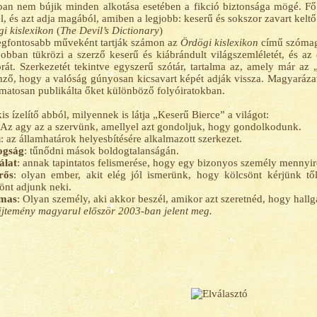
an nem bújik minden alkotása esetében a fikció biztonsága mögé. F
l, és azt adja magából, amiben a legjobb: keserű és sokszor zavart kelt
i kislexikon
(
The Devil’s Dictionary
)
gfontosabb műveként tartják számon az
Ördögi kislexikon
című szómagy
jobban tükrözi a szerző keserű és kiábrándult világszemléletét, és az
át. Szerkezetét tekintve egyszerű szótár, tartalma az, amely már az 
mző, hogy a valóság gúnyosan kicsavart képét adják vissza. Magyarázat
matosan publikálta őket különböző folyóiratokban.
is ízelítő abból, milyennek is látja „Keserű Bierce” a világot:
 Az agy az a szervünk, amellyel azt gondoljuk, hogy gondolkodunk.
ú
: az államhatárok helyesbítésére alkalmazott szerkezet.
ogság
: tűnődni mások boldogtalanságán.
álat
: annak tapintatos felismerése, hogy egy bizonyos személy mennyir
rős
: olyan ember, akit elég jól ismerünk, hogy kölcsönt kérjünk t
önt adjunk neki.
mas
: Olyan személy, aki akkor beszél, amikor azt szeretnéd, hogy hallg
jtemény magyarul először 2003-ban jelent meg.