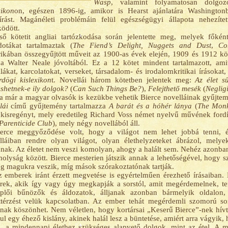
Wasp
, valamint folyamatosan dolg
xikon
on, egészen 1896-ig, amikor is Hearst ajánlatára Washingtonba
írást. Magánéleti problémáin felül egészségügyi állapota nehezíte
ödött.
ső kötetit angliai tartózkodása során jelentette meg, melyek főként
otákat tartalmaztak (
The Fiend’s Delight, Nuggets and Dust
,
Co
kában összegyűjtött műveit az 1900-as évek elején, 1909 és 1912 köz
ja Walter Neale jóvoltából. Ez a 12 kötet mindent tartalmazott, amit
lákat, karcolatokat, verseket, társadalom- és irodalomkritikai írásokat
rdögi kislexikon
t. Novellái három kötetben jelentek meg:
Az élet s
hetnek-e ily dolgok?
(
Can Such Things Be?
),
Felejthető mesék
(
Negligi
 már a magyar olvasók is kezükbe vehetik Bierce novelláinak gyűjte
lái
című gyűjtemény tartalmazza
A barát és a hóhér lánya
(
The Monk
kisregényt, mely eredetileg Richard Voss német nyelvű művének fordí
Parenticide Club
), mely négy novellából áll.
erce meggyőződése volt, hogy a világot nem lehet jobbá tenni, 
láiban rendre olyan világot, olyan élethelyzeteket ábrázol, melye
nak. Az életet nem veszi komolyan, ahogy a halált sem. Nehéz azonba
olyság között. Bierce mesterien játszik annak a lehetőségével, hogy 
eg magukra veszik, míg mások szórakoztatónak tartják.
 emberek iránt érzett megvetése is egyértelműen érezhető írásaiban.
ek, akik így vagy úgy megkapják a sorstól, amit megérdemelnek, te
eplői bűnözők és áldozatok, álljanak azonban bármelyik oldalo
térzést velük kapcsolatban. Az ember tehát megérdemli szomorú sor
ak köszönhet. Nem véletlen, hogy kortársai „Keserű Bierce”-nek hív
ul egy éhező kislány, akinek halál lesz a büntetése, amiért arra vágyik,
, a mindennapi élethez szükséges alapvető dolgok, mint az étel. A 