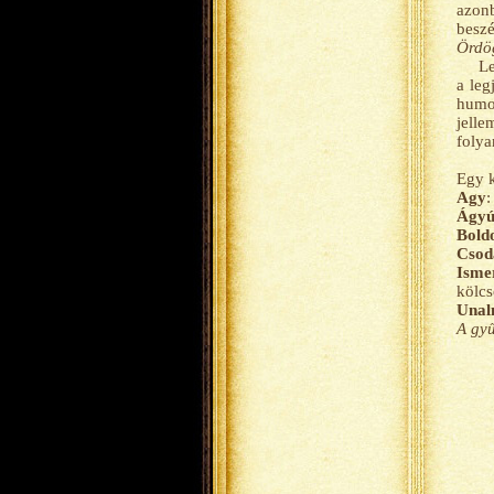
azonb
beszé
Ördög
Le
a leg
humor
jelle
folya
Egy k
Agy
:
Ágy
Bold
Csod
Isme
kölcs
Unal
A gyű