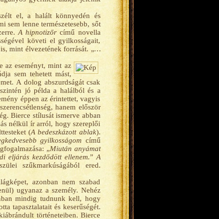
zélt el, a halált könnyedén és
a mi sem lenne természetesebb, sőt
zerre.
A hipnotizőr
című novella
égével követi el gyilkosságait,
, mint élvezetének forrását. „
…
e az eseményt, mint az
dja sem tehetett mást,
kémet. A dolog abszurdságát csak
zintén jó példa a halálból és a
emény éppen az érintettet, vagyis
 szerencsétlenség, hanem először
g. Bierce stílusát ismerve abban
 nélkül ír arról, hogy szereplői
testeket (
A bedeszkázott ablak
).
egkedvesebb gyilkosságom
című
egfogalmazása: „
Miután anyámat
di eljárás kezdődött ellenem.
”
A
szülei szűkmarkúságából ered.
világképet, azonban nem szabad
lenül) ugyanaz a személy. Nehéz
zonban mindig tudnunk kell, hogy
ta tapasztalatait és keserűségét.
 kiábrándult történeteiben. Bierce