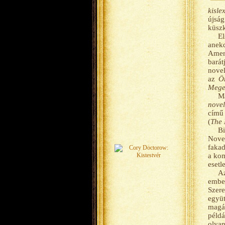
kisle
újság
küszk
El
anekd
Ameri
barát
novel
az
Ö
Meges
Ma
novel
című 
(
The 
Bi
Novel
fakad
a kom
esetl
Az
ember
Szer
együt
magán
példá
olyan