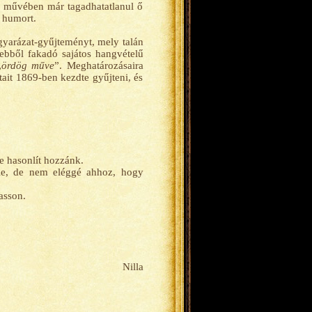
ő művében már tagadhatatlanul ő
ő humort.
arázat-gyűjteményt, mely talán
 ebből fakadó sajátos hangvételű
„
ördög műve
”. Meghatározásaira
ait 1869-ben kezdte gyűjteni, és
e hasonlít hozzánk.
őle, de nem eléggé ahhoz, hogy
asson.
Nilla