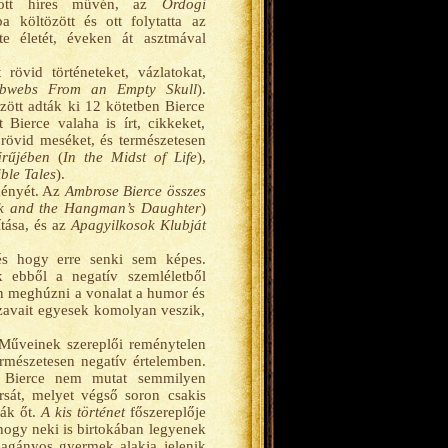
ozott híres művén, az
Ördögi
 költözött és ott folytatta az
tte életét, éveken át asztmával
 rövid történeteket, vázlatokat,
bwebs From an Empty Skull
).
ött adták ki 12 kötetben Bierce
 Bierce valaha is írt, cikkeket,
, rövid meséket, és természetesen
űrűjében
(
In the Midst of Life
),
ble Tales
).
ményét. Az
Ambrose Bierce összes
 and the Hangman’s Daughter
)
tása, és az
Apagyilkosok Klubját
és hogy erre senki sem képes.
k ebből a negatív szemléletből
n meghúzni a vonalat a humor és
szavait egyesek komolyan veszik,
 Műveinek szereplői reménytelen
rmészetesen negatív értelemben.
n, Bierce nem mutat semmilyen
sát, melyet végső soron csakis
ták őt.
A kis történet
főszereplője
 hogy neki is birtokában legyenek
magányos gyermek alakja jelenik