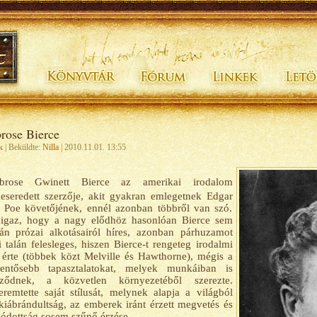
ose Bierce
k
| Beküldte:
Nilla
| 2010.11.01. 13:55
brose Gwinett Bierce az amerikai irodalom
seredett szerzője, akit gyakran emlegetnek Edgar
 Poe követőjének, ennél azonban többről van szó.
 igaz, hogy a nagy elődhöz hasonlóan Bierce sem
án prózai alkotásairól híres, azonban párhuzamot
 talán felesleges, hiszen Bierce-t rengeteg irodalmi
 érte (többek közt Melville és Hawthorne), mégis a
elentősebb tapasztalatokat, melyek munkáiban is
öződnek, a közvetlen környezetéből szerezte.
remtette saját stílusát, melynek alapja a világból
kiábrándultság, az emberek iránt érzett megvetés és
lódottság sosem szűnő érzése.