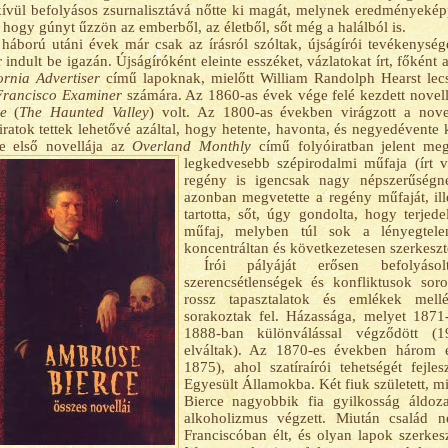
ívül befolyásos zsurnalisztává nőtte ki magát, melynek eredményeké
, hogy gúnyt űzzön az emberből, az életből, sőt még a halálból is.
háború utáni évek már csak az írásról szóltak, újságírói tevékenysége
 indult be igazán. Újságíróként eleinte esszéket, vázlatokat írt, főként 
ornia Advertiser
című lapoknak, mielőtt William Randolph Hearst lecsa
Francisco Examiner
számára. Az 1860-as évek vége felé kezdett novell
e
(
The Haunted Valley
) volt. Az 1800-as években virágzott a nove
iratok tettek lehetővé azáltal, hogy hetente, havonta, és negyedévente 
ce első novellája az
Overland Monthly
című folyóiratban jelent me
legkedvesebb szépirodalmi műfaja (írt 
regény is igencsak nagy népszerűségne
azonban megvetette a regény műfaját, ille
tartotta, sőt, úgy gondolta, hogy terjede
műfaj, melyben túl sok a lényegtelen
koncentráltan és következetesen szerkeszte
Írói pályáját erősen befolyás
szerencsétlenségek és konfliktusok sor
rossz tapasztalatok és emlékek mel
sorakoztak fel. Házassága, melyet 1871
1888-ban különválással végződött (1
elváltak). Az 1870-es években három é
1875), ahol szatíraírói tehetségét fejles
Egyesült Államokba. Két fiuk született, mi
Bierce nagyobbik fia gyilkosság áldoza
alkoholizmus végzett. Miután család 
Franciscóban élt, és olyan lapok szerkesz