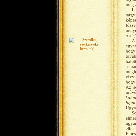
meg
Le
tárgy
képes
fősze
melye
a kis
A 
egyet
hogy 
továb
halot
a már
megle
viszo
hogya
Az s
művén
külön
hipno
Ugya
So
elmen
ugyan
elbes
Elbes