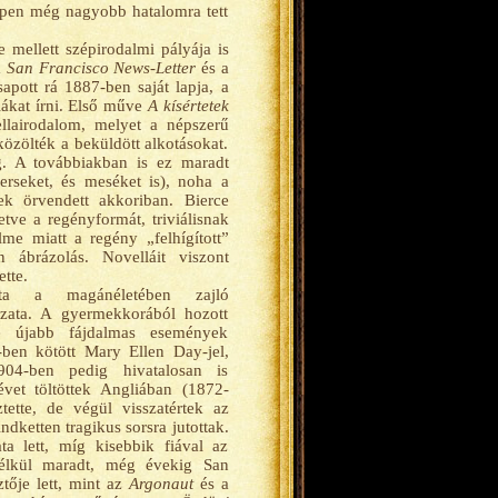
ppen még nagyobb hatalomra tett
 mellett szépirodalmi pályája is
a
San Francisco News-Letter
és a
pott rá 1887-ben saját lapja, a
ákat írni. Első műve
A kísértetek
llairodalom, melyet a népszerű
közölték a beküldött alkotásokat.
g. A továbbiakban is ez maradt
verseket, és meséket is), noha
a
k örvendett akkoriban. Bierce
tve a regényformát, triviálisnak
lme miatt a regény „felhígított”
 ábrázolás. Novelláit viszont
tte.
olta a magánéletében zajló
ozata. A gyermekkorából hozott
lé újabb fájdalmas események
-ben kötött Mary Ellen Day-jel,
904-ben pedig hivatalosan is
vet töltöttek Angliában (1872-
ztette, de végül visszatértek az
ndketten tragikus sorsra jutottak.
ta lett, míg kisebbik fiával az
nélkül maradt, még évekig San
tője lett, mint az
Argonaut
és a