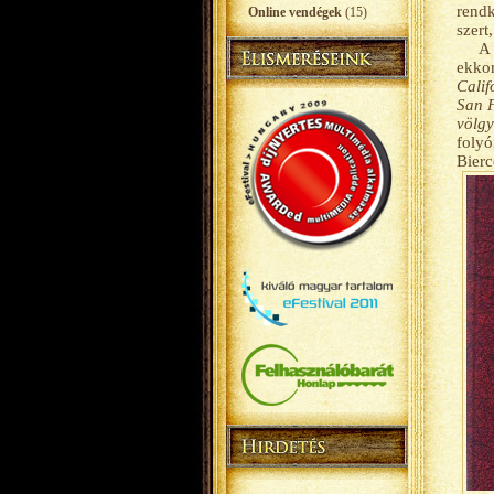
rendk
Online vendégek
(15)
szert
A 
ekkor
Calif
San 
völgy
folyó
Bier