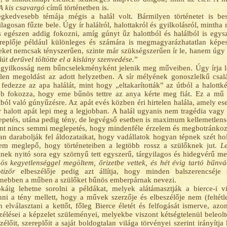
A kis csavargó
című történetben is.
gkedvesebb témája mégis a halál volt. Bármilyen történetet is bes
ilagosan fűzte bele. Úgy ír halálról, halottakról és gyilkolásról, minth
 egészen addig fokozni, amíg gúnyt űz halottból és halálból is egys
replője például különleges és számára is megmagyarázhatatlan képess
ket nemcsak tényszerűen, szinte már szükségszerűen ír le, hanem úgy is
fiút derűvel töltötte el a kislány szenvedése.
”
gyilkosság nem bűncselekményként jelenik meg műveiben. Úgy írja l
len megoldást az adott helyzetben. A sír mélyének gonoszlelkű csalá
fedezze az apa halálát, mint hogy „eltakarították” az útból a halott
b fokozza, hogy eme bűnös tettre az anya kérte meg fiát. Ez a mű s
tból való gúnyűzésre. Az apát evés közben éri hirtelen halála, amely es
 halott apát lepi meg a legjobban. A halál ugyanis nem tragédia vagy
petés, utána pedig tény, de legvégső esetben is maximum kellemetlensé
nt nincs semmi meglepetés, hogy mindenféle érzelem és megbotránkozás
n darabolják fel áldozataikat, hogy vadállatok hogyan tépnek szét holt
em meglepő, hogy történeteiben a legtöbb rossz a szülőknek jut.
L
ek nyitó sora egy szörnyű tett egyszerű, tárgyilagos és hidegvérű m
ös kegyetlenséggel megöltem, őrizetbe vettek, és hét évig tartó bűnvá
tizőr
elbeszélője pedig azt állítja, hogy minden balszerencséje 
nebben a műben a szülőket bűnös emberpárnak nevezi.
káig lehetne sorolni a példákat, melyek alátámasztják a bierce-i 
ni a tény mellett, hogy a művek szerzője és elbeszélője nem (feltét
 elválasztani a kettőt, főleg Bierce életét és felfogását ismerve, a
zélései a képzelet szüleményei, melyekbe viszont kétségtelenül beleoltot
zélőit, szereplőit a saját boldogtalan világa törvényei szerint irányítja