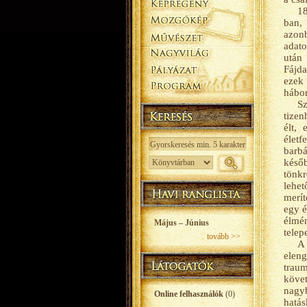
18
ban,
azon
adato
után
Fájda
ezek
hábor
Sz
tizen
élt,
élet
barb
késő
tönkr
lehet
merít
egy é
élmén
Május – Június
telepe
tovább >>
A 
eleng
traum
követ
nagy
Online felhasználók
(0)
hatás