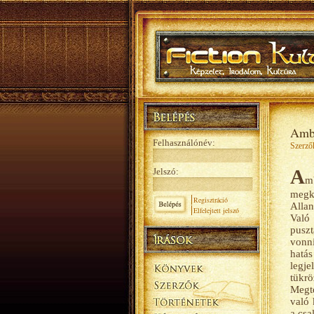
Ambr
Felhasználónév:
Szerző
A
Jelszó:
m
megke
Regisztráció
Allan
Elfelejtett jelszó
Való
puszt
vonni
hatás
legj
tükr
Megte
való 
a csa