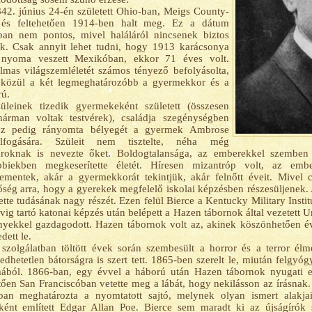
42. június 24-én született Ohio-ban, Meigs County-
 és feltehetően 1914-ben halt meg. Ez a dátum
ban nem pontos, mivel haláláról nincsenek biztos
k. Csak annyit lehet tudni, hogy 1913 karácsonya
 nyoma veszett Mexikóban, ekkor 71 éves volt.
lmas világszemléletét számos tényező befolyásolta,
 közül a két legmeghatározóbb a gyermekkor és a
ú.
üleinek tizedik gyermekeként született (összesen
hárman voltak testvérek), családja szegénységben
 ez pedig rányomta bélyegét a gyermek Ambrose
felfogására. Szüleit nem tisztelte, néha még
ároknak is nevezte őket. Boldogtalansága, az emberekkel szemben 
bbiekben megkeserítette életét. Híresen mizantróp volt, az embe
ementek, akár a gyermekkorát tekintjük, akár felnőtt éveit. Mivel 
őség arra, hogy a gyerekek megfelelő iskolai képzésben részesüljenek.
ette tudásának nagy részét. Ezen felül Bierce a Kentucky Military Insti
vig tartó katonai képzés után belépett a Hazen tábornok által vezetett
yekkel gazdagodott. Hazen tábornok volt az, akinek köszönhetően é
dett le.
szolgálatban töltött évek során szembesült a horror és a terror é
edhetetlen bátorságra is szert tett. 1865-ben szerelt le, miután felgyóg
ából. 1866-ban, egy évvel a háború után Hazen tábornok nyugati ex
ően San Franciscóban vetette meg a lábát, hogy nekilásson az írásnak. 
ban meghatározta a nyomtatott sajtó, melynek olyan ismert alakja
ként említett Edgar Allan Poe. Bierce sem maradt ki az újságírók 