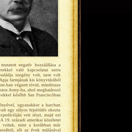
mutatott negatív hozzáállása a
rekkel való kapcsolatai sorra
családja szegény volt, nem volt
 Apja farmjának kis könyvtárából
tute-ban végzett rövid, mindössze
 Union Army-ba, ahol meghatározó
vekkel később San Franciscóban
lményével, ugyanakkor a harcban
yult egy súlyos fejsérülés okozta
pedícióján vett részt, majd ezt
A 19. századi amerikai közéletet
i voltak, mint a korábban már
sorából, sőt az évek múlásával