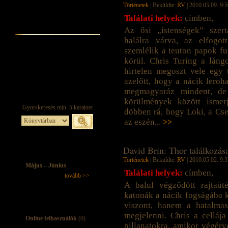
Történetek
| Beküldte:
RV
| 2010.05.09. 9:5
Találati helyek:
címben,
Az ősi „istenségek” szert
halálra várva, az elfogo
szemlélik a teuton papok f
körül. Chris Turing a láng
hirtelen megoszt vele egy 
azelőtt, hogy a nácik leroh
megmagyaráz mindent, de
körülmények között ismer
döbben rá, hogy Loki, a Cse
az eszén...
>>
David Brin: Thor találkozás
Történetek
| Beküldte:
RV
| 2010.05.02. 9:3
Május – Június
Találati helyek:
címben,
tovább >>
A balul végződött rajtaüt
katonák a nácik fogságába k
viszont, hanem a hatalmas
megjelenni. Chris a celláj
Online felhasználók
(0)
pillanatokra, amikor végérv