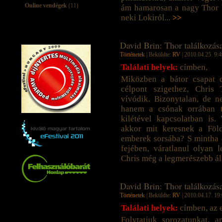
Online vendégek
(11)
ám hamarosan a nagy Thor h
neki Lokiról...
>>
David Brin: Thor találkozás
Történetek
| Beküldte:
RV
| 2010.04.25. 9:4
Találati helyek:
címben,
Miközben a bátor csapat 
célpont szigethez, Chris
vívódik. Bizonytalan, de ne
hanem a csónak orrában t
kilétével kapcsolatban is
akkor mit keresnek a Föl
emberek sorsába? S mintha c
fejében, váratlanul olyan l
Chris még a legmerészebb ál
David Brin: Thor találkozás
Történetek
| Beküldte:
RV
| 2010.04.17. 19:
Találati helyek:
címben, az 
Folytatjuk sorozatunkat, 