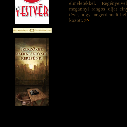
elméletekkel. Regényeiv
megannyi rangos díjat eln
téve, hogy megérdemelt hel
között.
>>