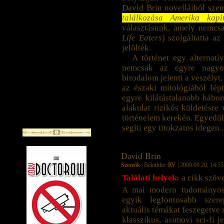
David Brin novelláiból sze
találkozása Amerika kapi
választásunk, amely nemcs
Life Eaters
) szolgáltatta az
jelölték.
A történet egy alternatí
nemcsak az egyre nagyo
birodalom jelenti a veszélyt
az északi mitológiából lép
egyre kilátástalanabb hábo
alakulat rizikós küldetésre 
történelem kerekén. Egyedül 
segíti egy titokzatos idegen.
David Brin
Szerzők
| Beküldte:
RV
| 2009.09.20. 14:55
Találati helyek:
a cikk szöv
A mai modern tudományos-
egyik legfontosabb szere
aktuális témákat feszegetve 
klasszikus, asimovi sci-fi 