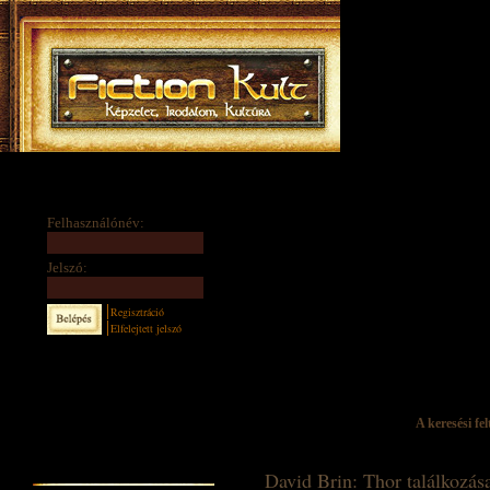
Felhasználónév:
Jelszó:
Regisztráció
Elfelejtett jelszó
A keresési fel
David Brin: Thor találkozás