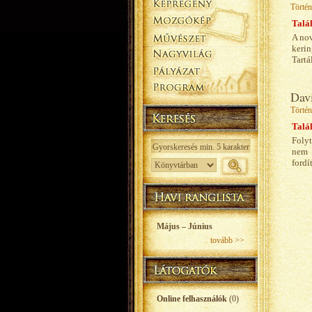
Történ
Talál
A nov
kerin
Tartá
Dav
Történ
Talál
Folyt
nem 
fordí
Május – Június
tovább >>
Online felhasználók
(0)