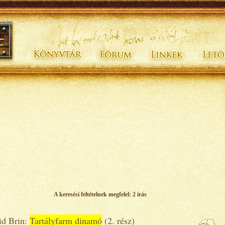
A keresési feltételnek megfelel: 2 írás
id Brin:
Tartályfarm dinamó
(2. rész)