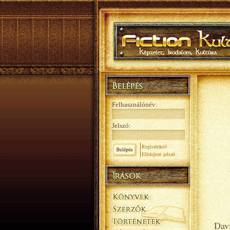
Felhasználónév:
Jelszó:
Regisztráció
Elfelejtett jelszó
Dav