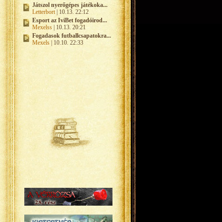
Játszol nyerőgépes játékoka...
Letterbort
| 10.13. 22:12
Esport az IviBet fogadóirod...
Mexelss
| 10.13. 20:21
Fogadasok futballcsapatokra...
Mexels
| 10.10. 22:33