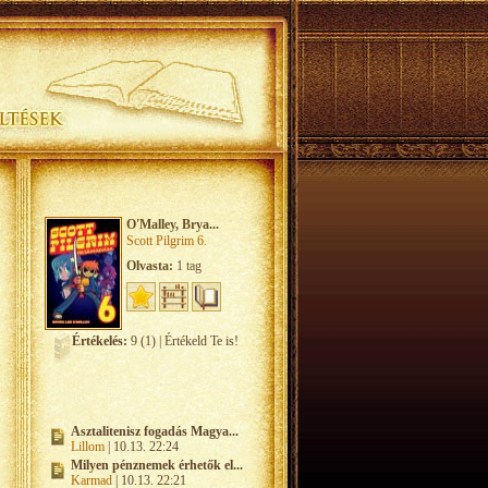
O'Malley, Brya...
Scott Pilgrim 6.
Olvasta:
1 tag
Értékelés:
9 (1) | Értékeld Te is!
Asztalitenisz fogadás Magya...
Lillom
| 10.13. 22:24
Milyen pénznemek érhetők el...
Karmad
| 10.13. 22:21