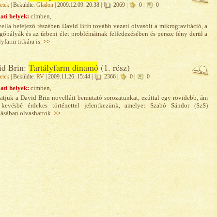
etek
| Beküldte:
Gladon
| 2009.12.09. 20:38 |
2069 |
0 |
0
ati helyek:
címben,
ella befejező részében David Brin tovább vezeti olvasóit a mikrogravitáció, a
gőpályák és az űrbeni élet problémáinak felfedezésében és persze fény derül a
lyfarm titkára is.
>>
id Brin:
Tartályfarm dinamó
(1. rész)
etek
| Beküldte:
RV
| 2009.11.26. 15:44 |
2366 |
0 |
0
ati helyek:
címben,
atjuk a David Brin novelláit bemutató sorozatunkat, ezúttal egy rövidebb, ám
kevésbé érdekes történettel jelentkezünk, amelyet Szabó Sándor (SzS)
tásában olvashattok.
>>