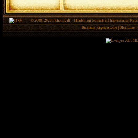
© 2008−2026
Fiction Kult
− Minden jog fenntartva. |
Impresszum
|
Kapc
Barátaink:
drgearsstudio
|
Blue Lime - 