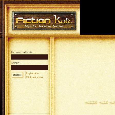
Felhasználónév:
Jelszó:
Regisztráció
Elfelejtett jelszó