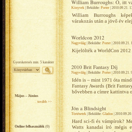
William Burroughs: Ó, itt v
Könyvek
| Beküldte:
Porter
| 2010.09.21. 1
William Burroughs képek
várakozás után a jövő év ele
Worldcon 2012
Nagyvilág
| Beküldte:
Porter
| 2010.09.21. 
Kijelölték a WorldCon 2012 
2010 Brit Fantasy Díj
Nagyvilág
| Beküldte:
Porter
| 2010.09.21. 
Idén is – mint 1971 óta mind
Fantasy Awards (Brit Fantasy
bővebben a címre kattintva 
Május – Június
tovább >>
Jön a Blindsight
Történetek
| Beküldte:
Gladon
| 2010.09.20.
Hard sci-fi és vámpírok? Me
Online felhasználók
(0)
Watts kanadai író mégis e