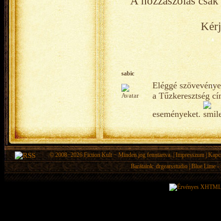
A hozzászólás csak 
Kérj
sabic
Eléggé szövevényes 
a Tűzkeresztség cím
eseményeket.
© 2008−2026
Fiction Kult
− Minden jog fenntartva. |
Impresszum
|
Kapc
Barátaink:
drgearsstudio
|
Blue Lime - 