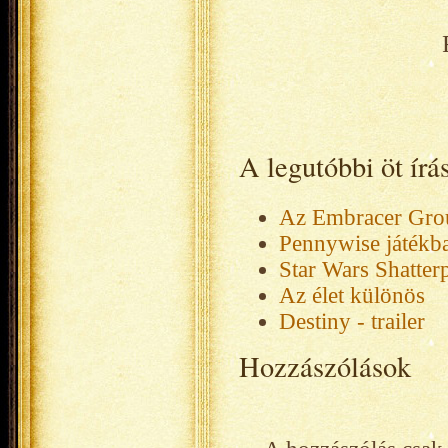
A legutóbbi öt ír
Az Embracer Gro
Pennywise játékb
Star Wars Shatter
Az élet különös
Destiny - trailer
Hozzászólások