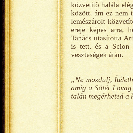
közvetítő halála elé
között, ám ez nem ta
lemészárolt közvetít
ereje képes arra, 
Tanács utasította Ar
is tett, és a Scion
veszteségek árán.
„Ne mozdulj, Ítélet
amíg a Sötét Lovag é
talán megérheted a k