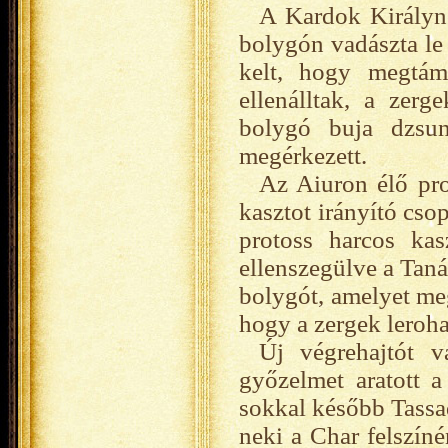
A Kardok Királynő
bolygón vadászta le 
kelt, hogy megtám
ellenálltak, a zerg
bolygó buja dzsu
megérkezett.
Az Aiuron élő prot
kasztot irányító cso
protoss harcos kas
ellenszegülve a Taná
bolygót, amelyet meg
hogy a zergek leroha
Új végrehajtót v
győzelmet aratott 
sokkal később Tassad
neki a Char felszíné