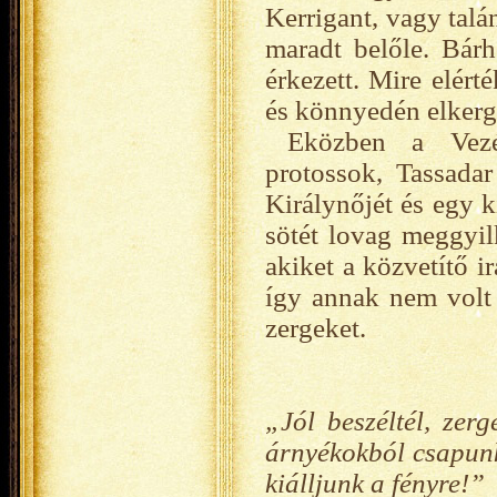
Kerrigant, vagy talá
maradt belőle. Bár
érkezett. Mire elért
és könnyedén elkerge
Eközben a Vezé
protossok, Tassadar
Királynőjét és egy k
sötét lovag meggyil
akiket a közvetítő ir
így annak nem volt 
zergeket.
„Jól beszéltél, zer
árnyékokból csapunk
kiálljunk a fényre!”