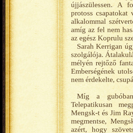
újjászülessen. A f
protoss csapatokat
alkalommal szétvert
amíg az fel nem hasa
az egész Koprulu sze
Sarah Kerrigan úg
szolgálója. Átalakul
mélyén rejtőző fanta
Emberségének utols
nem érdekelte, csupá
Míg a gubóban 
Telepatikusan megp
Mengsk-t és Jim Ray
megmentse, Mengsk 
azért, hogy szövet