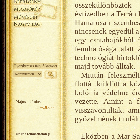
összekülönbözte
évtizedben a Terrán 
Hamarosan szembesü
nincsenek egyedül a 
egy csatahajókból á
fennhatósága alatt 
technológiát birtokl
majd tovább álltak.
Miután feleszmél
flottát küldött a kö
kolónia védelme é
vezette. Amint a f
Május – Június
tovább >>
visszavonultak, am
győzelmének titulált
Online felhasználók
(0)
Eközben a Mar Sa