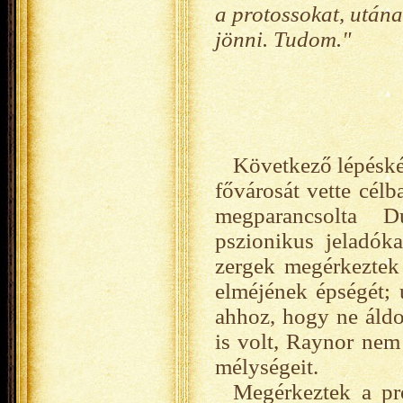
a protossokat, utána
jönni. Tudom."
Következő lépéské
fővárosát vette cél
megparancsolta D
pszionikus jeladók
zergek megérkeztek
elméjének épségét;
ahhoz, hogy ne áldo
is volt, Raynor nem
mélységeit.
Megérkeztek a pro