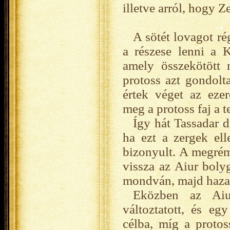
illetve arról, hogy Z
A sötét lovagot ré
a részese lenni a K
amely összekötött 
protoss azt gondolt
értek véget az eze
meg a protoss faj a te
Így hát Tassadar d
ha ezt a zergek ell
bizonyult. A megrém
vissza az Aiur boly
mondván, majd hazaté
Eközben az Aiuro
változtatott, és eg
célba, míg a protos