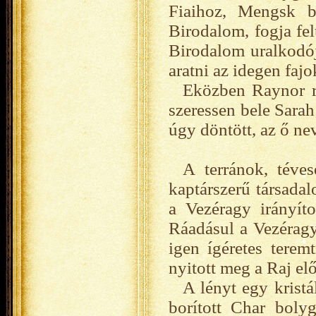
Fiaihoz, Mengsk b
Birodalom, fogja fe
Birodalom uralkodój
aratni az idegen fajok
Eközben Raynor r
szeressen bele Sara
úgy döntött, az ő ne
A terránok, téves
kaptárszerű társada
a Vezéragy irányíto
Ráadásul a Vezérag
igen ígéretes terem
nyitott meg a Raj elő
A lényt egy krist
borított Char bolyg