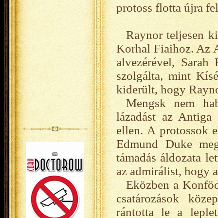
protoss flotta újra f
Raynor teljesen ki
Korhal Fiaihoz. Az 
alvezérével, Sarah
szolgálta, mint Kís
kiderült, hogy Rayno
Mengsk nem habo
lázadást az Antiga
ellen. A protossok e
Edmund Duke megpr
támadás áldozata le
az admirálist, hogy 
Eközben a Konföde
csatározások köze
rántotta le a leple