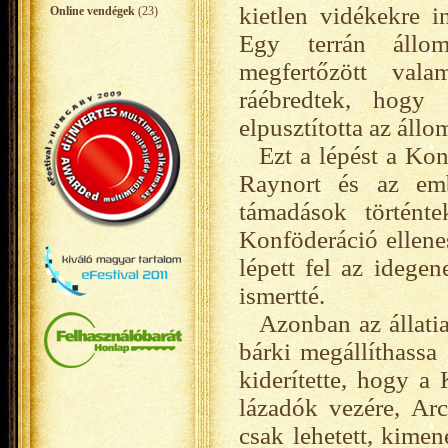
kietlen vidékekre i
Online vendégek
(23)
Egy terrán állom
megfertőzött vala
ráébredtek, hogy 
elpusztította az állo
Ezt a lépést a Ko
Raynort és az emb
támadások történt
Konföderáció ellenes
lépett fel az idege
ismertté.
Azonban az állati
bárki megállíthassa
kiderítette, hogy a
lázadók vezére, Arc
csak lehetett, kime