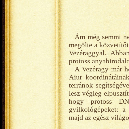
Ám még semmi nem
megölte a közvetítőt
Vezéraggyal. Abban
protoss anyabirodalo
A Vezéragy már ho
Aiur koordinátáina
terránok segítségéve
lesz végleg elpusztít
hogy protoss DNS 
gyilkológépeket: a 
majd az egész világo