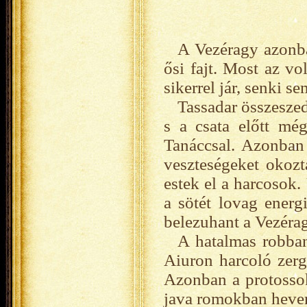
A Vezéragy azonba
ősi fajt. Most az vo
sikerrel jár, senki se
Tassadar összeszed
s a csata előtt még
Tanáccsal. Azonban 
veszteségeket okozt
estek el a harcosok.
a sötét lovag energi
belezuhant a Vezéra
A hatalmas robban
Aiuron harcoló zerg
Azonban a protossok
java romokban hevert