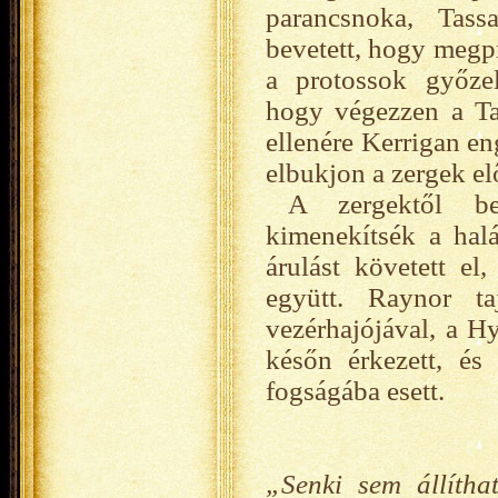
parancsnoka, Tass
bevetett, hogy megp
a protossok győze
hogy végezzen a Ta
ellenére Kerrigan en
elbukjon a zergek elő
A zergektől be
kimenekítsék a hal
árulást követett el
együtt. Raynor ta
vezérhajójával, a Hy
későn érkezett, és
fogságába esett.
„Senki sem állíth