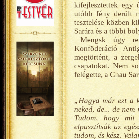
kifejlesztettek egy
utóbb fény derült 
tesztelése közben k
Sarára és a többi bo
Mengsk úgy ren
Konföderáció Anti
megtörtént, a zerge
csapatokat. Nem so
felégette, a Chau Sa
„Hagyd már ezt a ka
neked, de... de nem
Tudom, hogy mit c
elpusztítsák az egé
tudom, és kész. Vala