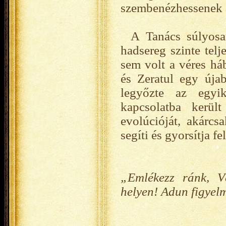
szembenézhessenek 
A Tanács súlyosa
hadsereg szinte tel
sem volt a véres há
és Zeratul egy úja
legyőzte az egyik
kapcsolatba kerül
evolúcióját, akárcs
segíti és gyorsítja fel
„Emlékezz ránk, V
helyen! Adun figyel