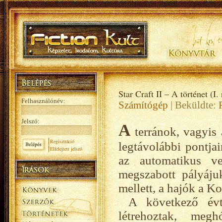
Star Craft II – A történet (I. 
Felhasználónév:
Számítógép
| Beküldte:
Jelszó:
A
terránok, vagyis 
Regisztráció
legtávolábbi pontja
Elfelejtett jelszó
az automatikus ve
megszabott pályájuk
mellett, a hajók a K
A következő évt
létrehoztak, meg