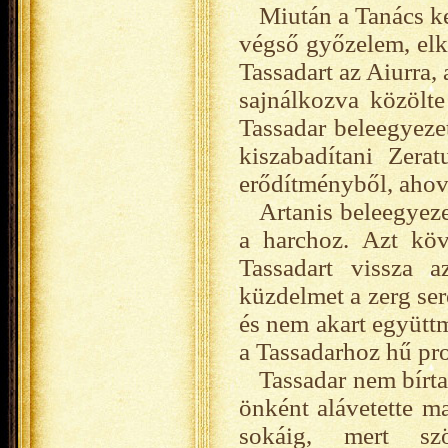
Miután a Tanács k
végső győzelem, elkü
Tassadart az Aiurra, 
sajnálkozva közölte
Tassadar beleegyezet
kiszabadítani Zera
erődítményből, ahov
Artanis beleegyeze
a harchoz. Azt köv
Tassadart vissza a
küzdelmet a zerg ser
és nem akart együttm
a Tassadarhoz hű pro
Tassadar nem bírta
önként alávetette ma
sokáig, mert szö