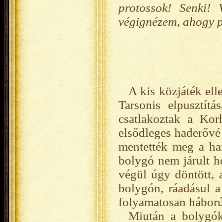
protossok! Senki!
végignézem, ahogy p
A kis közjáték ell
Tarsonis elpusztít
csatlakoztak a Kor
elsődleges haderővé 
mentették meg a har
bolygó nem járult 
végül úgy döntött, 
bolygón, ráadásul a 
folyamatosan háború
Miután a bolygók