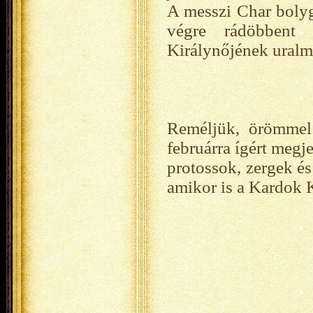
A messzi Char bolyg
végre rádöbbent 
Királynőjének uralm
Reméljük, örömmel 
februárra ígért megj
protossok, zergek és
amikor is a Kardok K