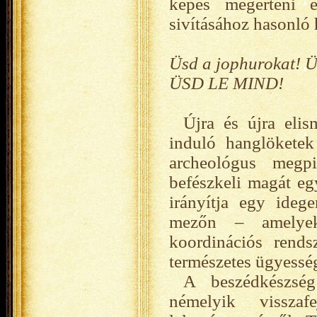
képes megérteni 
sivításához hasonló 
Üsd a jophurokat! Ü
ÜSD LE MIND!
Újra és újra eli
induló hanglöketek
archeológus megpi
befészkeli magát eg
irányítja egy ideg
mezőn – amelyek
koordinációs rends
természetes ügyesség
A beszédkészség
némelyik vissza