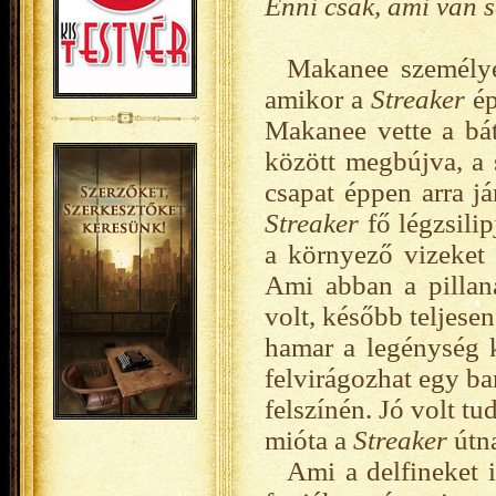
Enni csak, ami van s
Makanee személyes
amikor a
Streaker
ép
Makanee vette a bát
között megbújva, a s
csapat éppen arra já
Streaker
fő légzsili
a környező vizeket 
Ami abban a pillan
volt, később teljese
hamar a legénység 
felvirágozhat egy ba
felszínén. Jó volt tu
mióta a
Streaker
útna
Ami a delfineket i