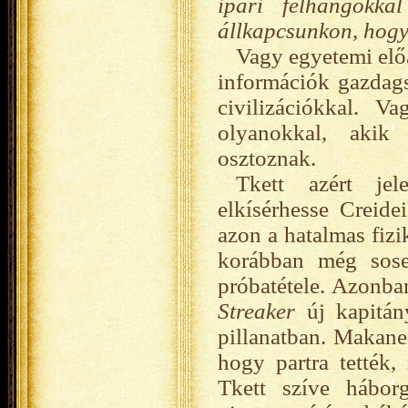
ipari felhangokkal
állkapcsunkon, hogy
Vagy egyetemi előa
információk gazdags
civilizációkkal. Va
olyanokkal, akik 
osztoznak.
Tkett azért je
elkísérhesse Creidei
azon a hatalmas fizi
korábban még sose
próbatétele. Azonban
Streaker
új kapitány
pillanatban. Makanee
hogy partra tették,
Tkett szíve hábor