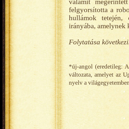
valamit megérintet
felgyorsította a rob
hullámok tetején,
irányába, amelynek k
Folytatása következik
*új-angol (eredetileg: 
változata, amelyet az Up
nyelv a világegyetemben