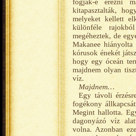
fogják-e érezni m
kitapasztalták, ho
melyeket kellett el
különféle rajokbó
megéheztek, de egyé
Makanee hiányolta 
kórusok énekét játsz
hogy egy óceán term
majdnem olyan tisz
víz.
Majdnem…
Egy távoli érzés
fogékony állkapcsát,
Megint hallotta. Eg
dagonyázó víz alat
volna. Azonban eze