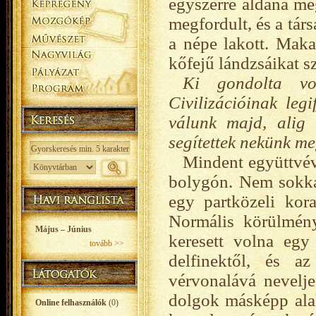
egyszerre áldaná me
megfordult, és a társ
a népe lakott. Maka
kőfejű lándzsáikat 
Ki gondolta vo
Civilizációinak legi
válunk majd, alig
segítettek nekünk m
Mindent együttvév
bolygón. Nem sokka
egy partközeli kora
Normális körülmény
Május – Június
keresett volna egy
tovább >>
delfinektől, és a
vérvonalává nevelje 
dolgok másképp alaku
Online felhasználók
(0)