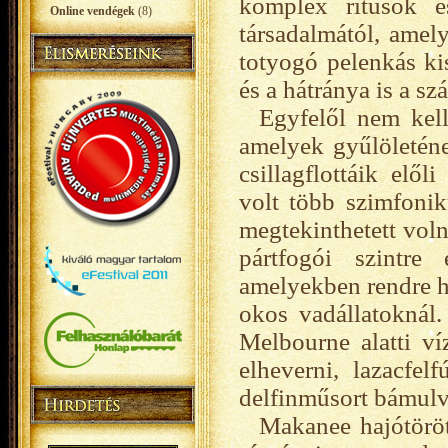
komplex rítusok é
Online vendégek
(8)
társadalmától, amel
totyogó pelenkás ki
és a hátránya is a s
Egyfelől nem kell
amelyek gyűlöleténe
csillagflottáik elő
volt több szimfonik
megtekinthetett voln
pártfogói szintre
amelyekben rendre h
okos vadállatoknál
Melbourne alatti ví
elheverni, lazacfel
delfinműsort bámulv
Makanee hajótöröt