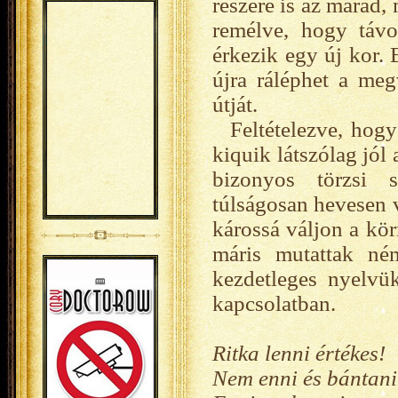
részére is az marad,
remélve, hogy távo
érkezik egy új kor.
újra ráléphet a meg
útját.
Feltételezve, hogy
kiquik látszólag jól
bizonyos törzsi s
túlságosan hevesen v
károssá váljon a kö
máris mutattak ném
kezdetleges nyelvü
kapcsolatban.
Ritka lenni értékes!
Nem enni és bántani 