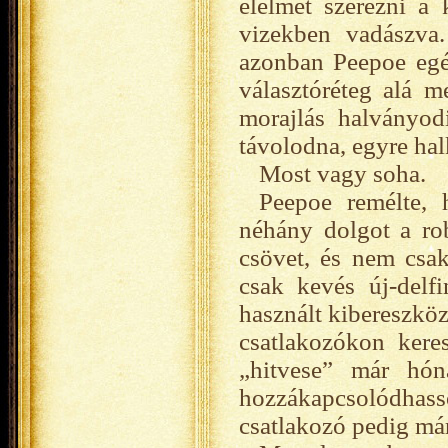
élelmet szerezni a 
vizekben vadászva.
azonban Peepoe egés
választóréteg alá m
morajlás halványodi
távolodna, egyre ha
Most vagy soha.
Peepoe remélte, 
néhány dolgot a ro
csövet, és nem csak
csak kevés új-delf
használt kibereszköz
csatlakozókon keres
„hitvese” már hó
hozzákapcsolódhas
csatlakozó pedig már