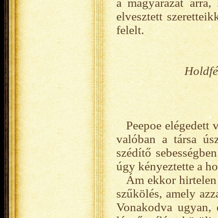
a magyarázat arra,
elvesztett szerette
felelt.
Holdfé
Peepoe elégedett v
valóban a társa úsz
szédítő sebességben.
úgy kényeztette a ho
Ám ekkor hirtelen 
szűkölés, amely azza
Vonakodva ugyan, d