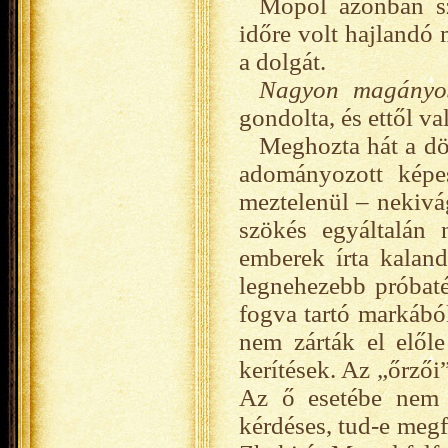
Mopol azonban sz
időre volt hajlandó 
a dolgát.
Nagyon magányos
gondolta, és ettől 
Meghozta hát a dön
adományozott képe
meztelenül – nekivá
szökés egyáltalán
emberek írta kalan
legnehezebb próbaté
fogva tartó markábó
nem zárták el előle
kerítések. Az „őrzői
Az ő esetébe nem 
kérdéses, tud-e megf