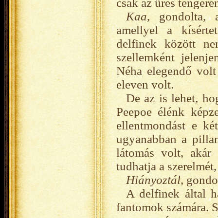
csak az üres tengere
Kaa
, gondolta, 
amellyel a kísérte
delfinek között n
szellemként jelenj
Néha elegendő volt
eleven volt.
De az is lehet, ho
Peepoe élénk képzel
ellentmondást e ké
ugyanabban a pillan
látomás volt, akár
tudhatja a szerelmét
Hiányoztál
, gondo
A delfinek által 
fantomok számára. S