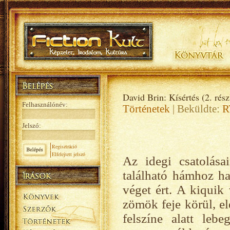
David Brin: Kísértés (2. rész
Felhasználónév:
Történetek
| Beküldte:
R
Jelszó:
Regisztráció
Elfelejtett jelszó
Az idegi csatolása
található hámhoz has
véget ért. A kiquik 
zömök feje körül, el
felszíne alatt leb