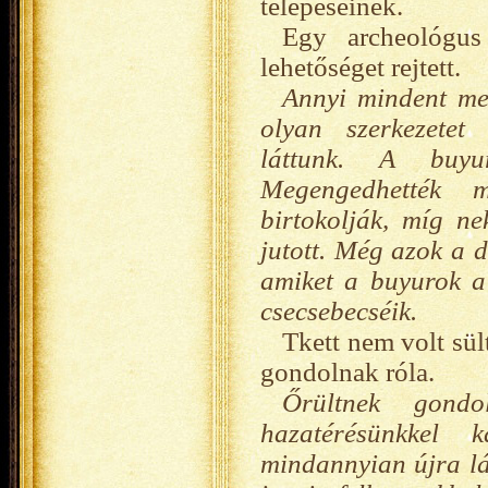
telepeseinek.
Egy archeológus
lehetőséget rejtett.
Annyi mindent me
olyan szerkezetet
láttunk. A buyu
Megengedhették 
birtokolják, míg n
jutott. Még azok a d
amiket a buyurok a 
csecsebecséik.
Tkett nem volt sü
gondolnak róla.
Őrültnek gond
hazatérésünkkel 
mindannyian újra lát