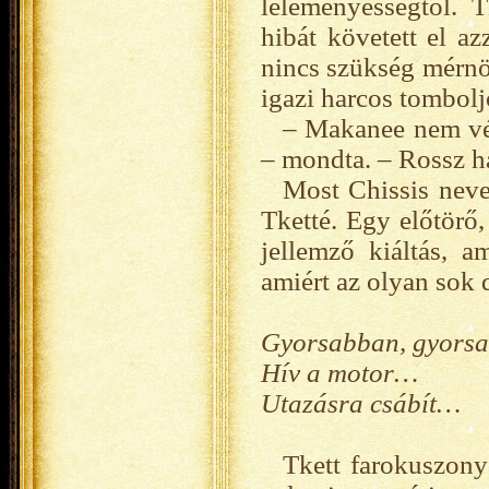
leleményességtől. T
hibát követett el az
nincs szükség mérnö
igazi harcos tombolj
– Makanee nem véle
– mondta. – Rossz ha
Most Chissis neve
Tketté. Egy előtörő,
jellemző kiáltás, 
amiért az olyan sok 
Gyorsabban, gyor
Hív a motor…
Utazásra csábít…
Tkett farokuszony