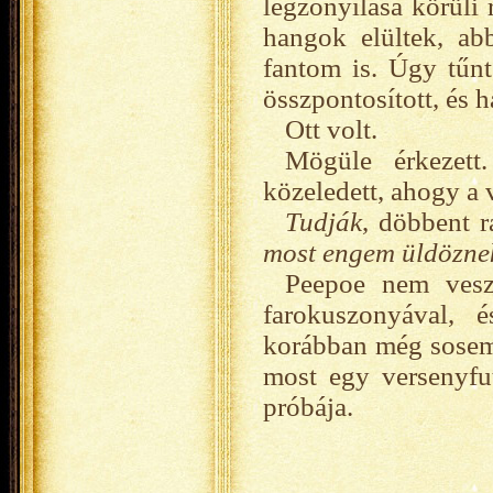
légzőnyílása körüli 
hangok elültek, abb
fantom is. Úgy tűnt
összpontosított, és h
Ott volt.
Mögüle érkezett
közeledett, ahogy a v
Tudják
, döbbent 
most engem üldözne
Peepoe nem veszt
farokuszonyával, 
korábban még sosem.
most egy versenyfut
próbája.