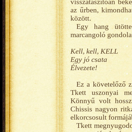
visszataszítóan bék
az űrben, kimondhat
között.
Egy hang ütötte
marcangoló gondolat
Kell, kell, KELL
Egy jó csata
Élvezete!
Ez a követelőző z
Tkett uszonyai me
Könnyű volt hosszú
Chissis nagyon ritk
elkorcsosult formájá
Tkett megnyugodot