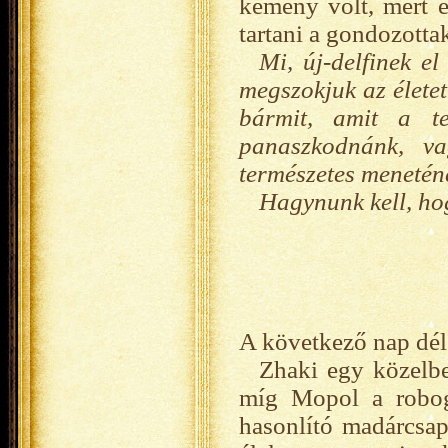
kemény volt, mert e
tartani a gondozottak
Mi, új-delfinek e
megszokjuk az élete
bármit, amit a te
panaszkodnánk, va
természetes menetén
Hagynunk kell, ho
A következő nap déle
Zhaki egy közelbe
míg Mopol a robog
hasonlító madárcsap