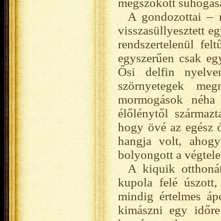
megszokott suhogás
A gondozottai – n
visszasüllyesztett eg
rendszertelenül fe
egyszerűen csak egy 
Ősi delfin nyelve
szörnyetegek meg
mormogások néha 
élőlénytől származt
hogy övé az egész 
hangja volt, ahogy 
bolyongott a végtele
A kiquik otthoná
kupola felé úszott
mindig értelmes ápo
kimászni egy időre