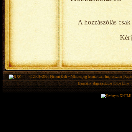
A hozzászólás csak 
Kérj
© 2008−2026
Fiction Kult
− Minden jog fenntartva. |
Impresszum
|
Kapc
Barátaink:
drgearsstudio
|
Blue Lime - 