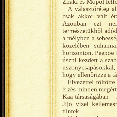
Zhaki és Mopol felfe
A választóréteg al
csak akkor vált érz
Azonban ezt nem
természetükből adód
a mélyben a sebesség
közelében suhanna
horizonton, Peepoe 
úszni kezdett a szab
uszonycsapásokkal, 
hogy ellenőrizze a t
Élvezettel töltött
érzés minden megért.
Kaa társaságában – 
Jijo vizei kelleme
tűntek.