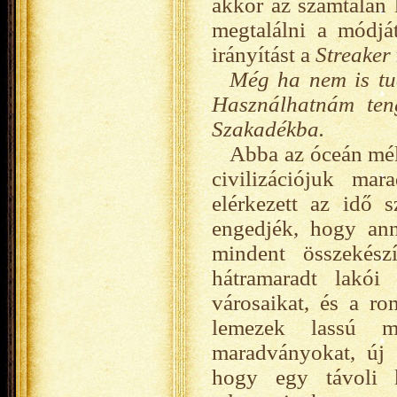
akkor az számtalan l
megtalálni a módjá
irányítást a
Streaker
Még ha nem is tud 
Használhatnám teng
Szakadékba.
Abba az óceán mél
civilizációjuk ma
elérkezett az idő 
engedjék, hogy ann
mindent összekész
hátramaradt lakói 
városaikat, és a r
lemezek lassú m
maradványokat, új 
hogy egy távoli 