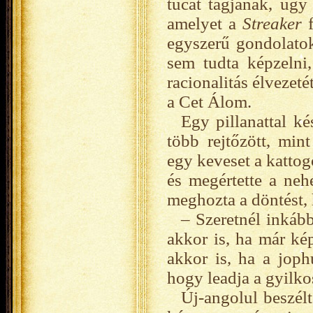
tucat tagjának, úgy 
amelyet a
Streaker
f
egyszerű gondolatok 
sem tudta képzelni,
racionalitás élvezeté
a Cet Álom.
Egy pillanattal k
több rejtőzött, mint
egy keveset a kattog
és megértette a neh
meghozta a döntést, 
– Szeretnél inkáb
akkor is, ha már ké
akkor is, ha a jop
hogy leadja a gyilko
Új-angolul beszélt