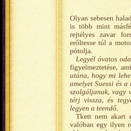
Olyan sebesen halad
is több mint másfé
rejtélyes zavar fo
erőltesse túl a mot
pótolja.
Legyél óvatos oda
figyelmeztetése, am
utána, hogy mi lehe
amelyet Suessi és a 
szolgáljanak, vagy 
térj vissza, és teg
legyen a teendő.
Tkett nem akart 
valóban egy ilyen r