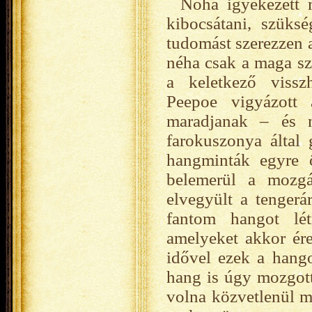
Noha igyekezett 
kibocsátani, szüks
tudomást szerezzen a
néha csak a maga szó
a keletkező vissz
Peepoe vigyázott 
maradjanak – és n
farokuszonya által 
hangminták egyre ö
belemerül a mozgás
elvegyült a tenger
fantom hangot lét
amelyeket akkor ére
idővel ezek a hango
hang is úgy mozgott
volna közvetlenül me