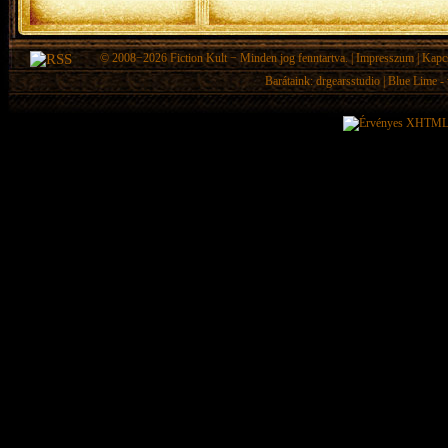
© 2008−2026
Fiction Kult
− Minden jog fenntartva. |
Impresszum
|
Kapc
Barátaink:
drgearsstudio
|
Blue Lime - 