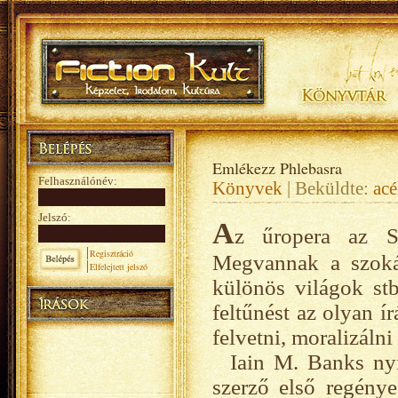
Emlékezz Phlebasra
Felhasználónév:
Könyvek
| Beküldte:
acé
Jelszó:
A
z űropera az S
Regisztráció
Megvannak a szokás
Elfelejtett jelszó
különös világok stb.
feltűnést az olyan í
felvetni, moralizálni
Iain M. Banks ny
szerző első regénye