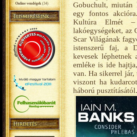
Gobuchult, miután k
Online vendégek
(34)
egy fontos akcióra
Kultúra Elmét –
lakóegységeket, az O
Scar Világának fagy
istenszerű faj, a D
kevesek léphetnek a
emléke is ide hajt
van. Ha sikerrel jár,
viszont ha kudarco
háború pusztításától