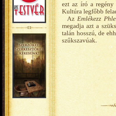
ezt az író a regény
Kultúra legfőbb fela
Az
Emlékezz Phl
megadja azt a szüksé
talán hosszú, de ehh
szűkszavúak.