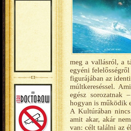
meg a vallásról, a t
egyéni felelősségrő
figurájában az ident
múltkereséssel. Am
egész sorozatnak –
hogyan is működik eg
A Kultúrában nincs
amit akar, akár neme
van: célt találni az 