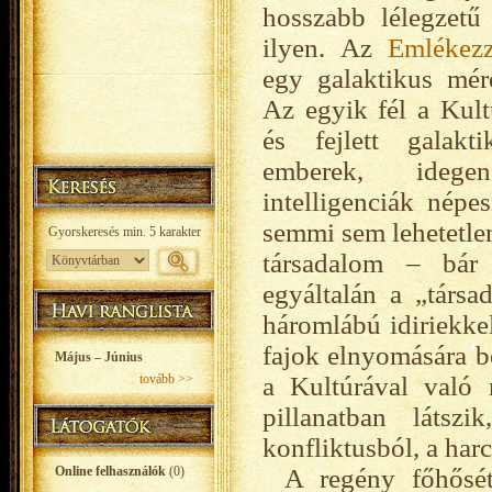
hosszabb lélegzetű
ilyen. Az
Emlékezz
egy galaktikus mér
Az egyik fél a Kult
és fejlett galakti
emberek, idege
intelligenciák népes
semmi sem lehetetlen
társadalom – bár 
egyáltalán a „társa
háromlábú idiriekkel
fajok elnyomására be
Május – Június
tovább >>
a Kultúrával való 
pillanatban látsz
konfliktusból, a har
Online felhasználók
(0)
A regény főhősét