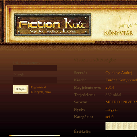
Vissza a sötétségbe
Felhasználónév:
Szerző:
Gyjakov, Andrej
Jelszó:
Kiadó:
Európa Könyvkia
Regisztráció
Megjelenés éve:
2014
Elfelejtett jelszó
Terjedelem:
332 oldal
Sorozat:
METRO UNIVERZU
Nyelv:
magyar
Kategória:
sci-fi
Értékelés: