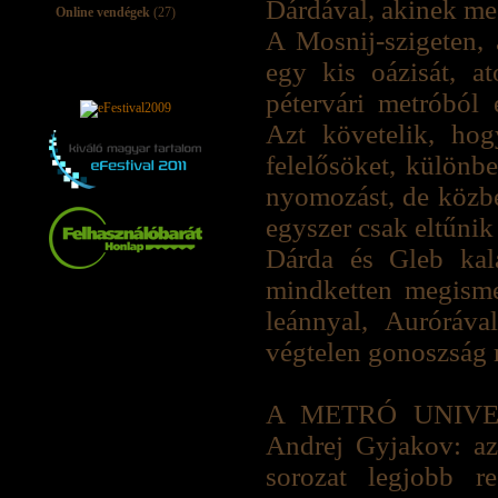
Dárdával, akinek meg
Online vendégek
(27)
A Mosnij-szigeten, 
egy kis oázisát, a
pétervári metróból 
Azt követelik, ho
felelősöket, különb
nyomozást, de közben
egyszer csak eltűnik
Dárda és Gleb kalan
mindketten megisme
leánnyal, Auróráv
végtelen gonoszság m
A METRÓ UNIVERZ
Andrej Gyjakov: az
sorozat legjobb r