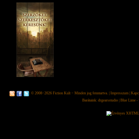
© 2008−2026
Fiction Kult
− Minden jog fenntartva. |
Impresszum
|
Kapc
Barátaink:
drgearsstudio
|
Blue Lime - 