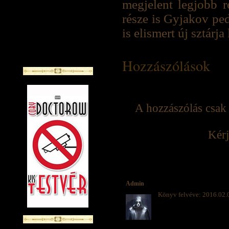
megjelent legjobb r
része is Gyjakov pe
is elismert új sztárja 
Hozzászólások
A hozzászólás csak 
Kérj
Admin
Könyv felvéve: 2016.02.