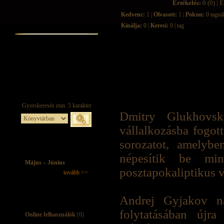
Értékelés:
0 (0) | É
Kedvenc:
1 |
Olvasott:
1 |
Polcon:
0 tagná
Kínálja:
0 |
Keresi:
0 | tag
Dmitry Glukhovs
vállalkozásba fogo
sorozatot, amelybe
népesítik be min
Május – Június
posztapokaliptikus v
tovább >>
Andrej Gyjakov na
folytatásában újra 
Online felhasználók
(0)