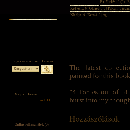
Értékelés:
0 (0) | É
Kedvenc:
0 |
Olvasott:
0 |
Polcon:
0 tagná
Kínálja:
0 |
Keresi:
0 | tag
The latest collect
painted for this book 
"4 Tonies out of 5! 
Május – Június
burst into my though
tovább >>
Hozzászólások
Online felhasználók
(0)