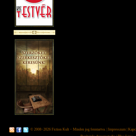
© 2008−2026
Fiction Kult
− Minden jog fenntartva. |
Impresszum
|
Kapc