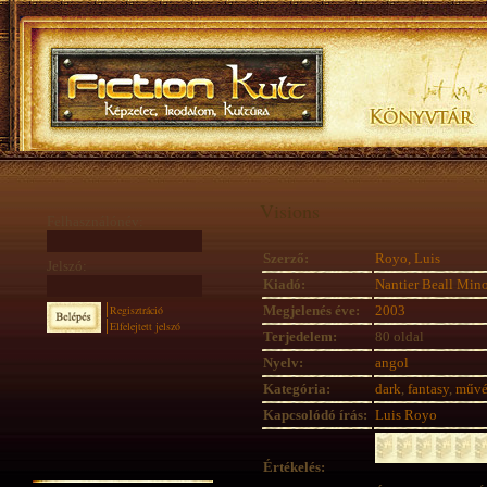
Visions
Felhasználónév:
Szerző:
Royo, Luis
Jelszó:
Kiadó:
Nantier Beall Min
Regisztráció
Megjelenés éve:
2003
Elfelejtett jelszó
Terjedelem:
80 oldal
Nyelv:
angol
Kategória:
dark
,
fantasy
,
művé
Kapcsolódó írás:
Luis Royo
Értékelés: