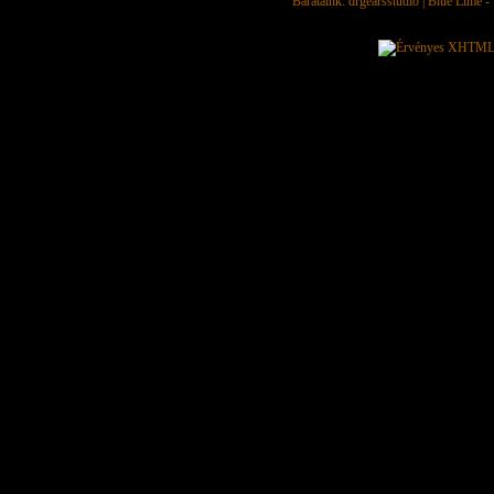
Barátaink:
drgearsstudio
|
Blue Lime - 