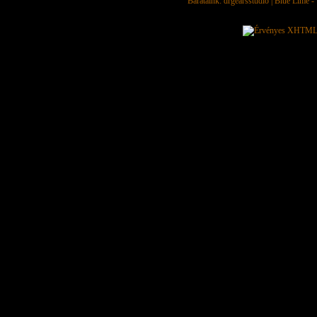
Barátaink:
drgearsstudio
|
Blue Lime - 