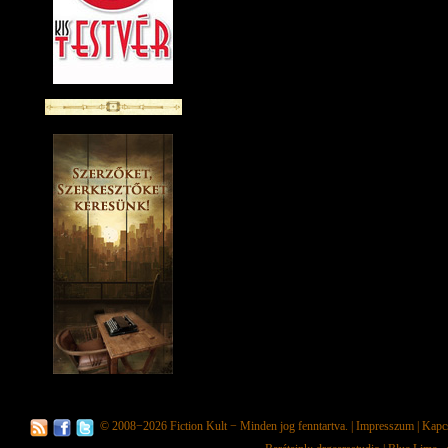
© 2008−2026
Fiction Kult
− Minden jog fenntartva. |
Impresszum
|
Kapc