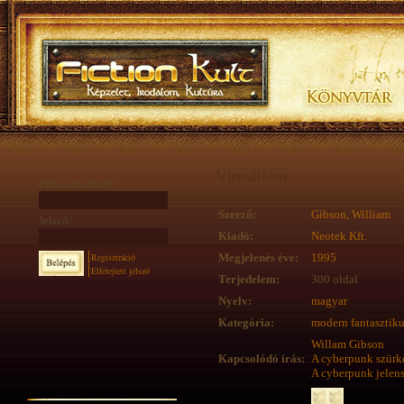
Virtuálfény
Felhasználónév:
Szerző:
Gibson, William
Jelszó:
Kiadó:
Neotek Kft.
Regisztráció
Megjelenés éve:
1995
Elfelejtett jelszó
Terjedelem:
300 oldal
Nyelv:
magyar
Kategória:
modern fantasztik
Willam Gibson
Kapcsolódó írás:
A cyberpunk szürk
A cyberpunk jelen