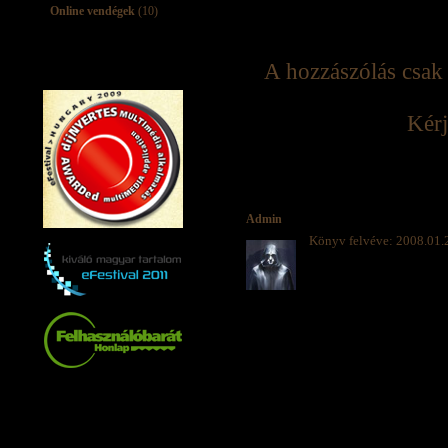
Online vendégek
(10)
A hozzászólás csak 
Kérj
Admin
Könyv felvéve: 2008.01.