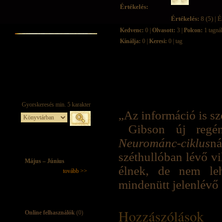
Értékelés:
Értékelés:
8 (5) | É
Kedvenc:
0 |
Olvasott:
3 |
Polcon:
1 tagná
Kínálja:
0 |
Keresi:
0 | tag
„Az információ is sz
Gibson új regé
Neurománc-ciklus
n
széthullóban lévő vi
Május – Június
élnek, de nem le
tovább >>
mindenütt jelenlévő 
Hozzászólások
Online felhasználók
(0)