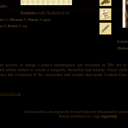
elés:
Értékelés:
0 (0) | Értékeld Te is!
enc:
0 |
Olvasott:
0 |
Polcon:
0 tagnál
ja:
0 |
Keresi:
0 | tag
Feltölt
Módosí
rt secrets of Image Comic's masterpiece are revealed in
The Art o
ted artists united to create a uniquely beautiful and kinetic visual sty
race the evolution of the characters and worlds that made Carbon Grey
ászólások
A hozzászólás csak regisztrált és bejelentkezett felhasználók számá
Kérjük jelentkezz be, vagy
regisztrálj
.