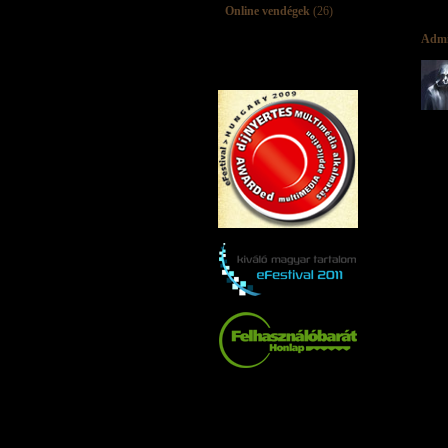
Online vendégek
(26)
Adm