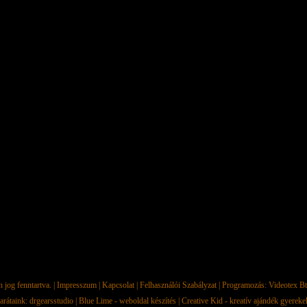
jog fenntartva. |
Impresszum
|
Kapcsolat
|
Felhasználói Szabályzat
| Programozás:
Videotex Bt
arátaink:
drgearsstudio
|
Blue Lime - weboldal készítés
|
Creative Kid - kreatív ajándék gyerek