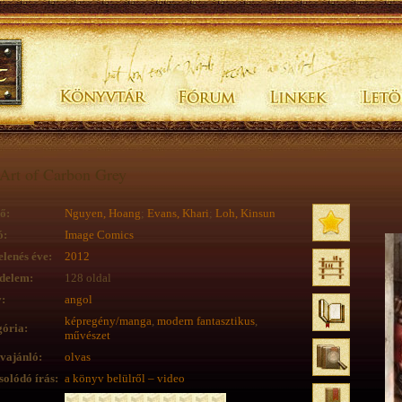
Art of Carbon Grey
ő:
Nguyen, Hoang
;
Evans, Khari
;
Loh, Kinsun
ó:
Image Comics
lenés éve:
2012
delem:
128 oldal
:
angol
képregény/manga
,
modern fantasztikus
,
ória:
művészet
vajánló:
olvas
olódó írás:
a könyv belülről – video