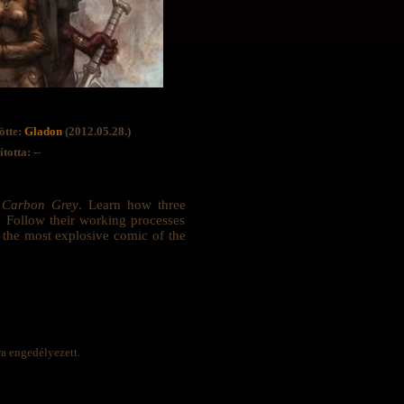
ötte:
Gladon
(2012.05.28.)
totta: --
f Carbon Grey
. Learn how three
le. Follow their working processes
 the most explosive comic of the
ra engedélyezett.