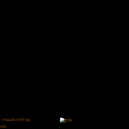
.
| Futásidő: 0.007 mp
eknek