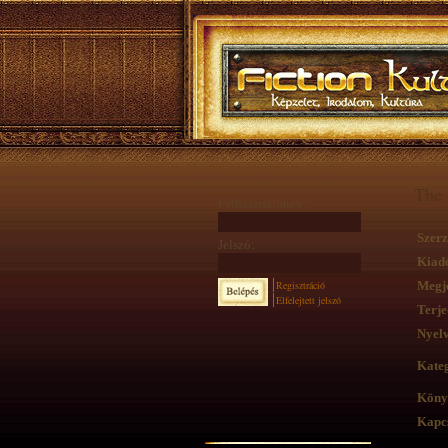
The 
Felhasználónév:
Szerz
Jelszó:
Kiad
Regisztráció
Megje
Elfelejtett jelszó
Terje
Nyelv
Kateg
Köny
Kapcs