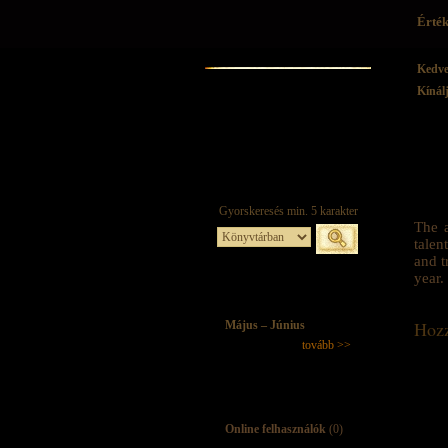
Érték
Kedv
Kínál
The a
talen
and t
year.
Hozz
Május – Június
tovább >>
Online felhasználók
(0)