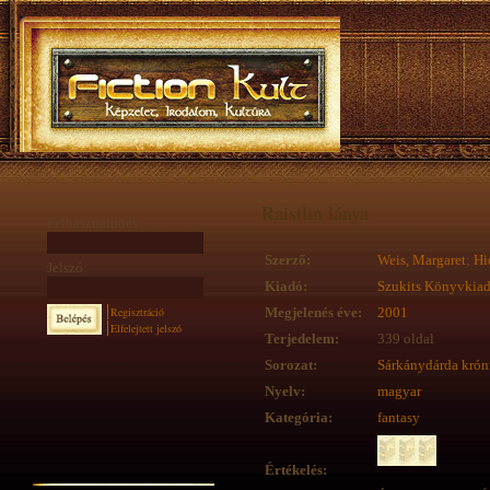
Raistlin lánya
Felhasználónév:
Szerző:
Weis, Margaret
;
Hi
Jelszó:
Kiadó:
Szukits Könyvkia
Regisztráció
Megjelenés éve:
2001
Elfelejtett jelszó
Terjedelem:
339 oldal
Sorozat:
Sárkánydárda krón
Nyelv:
magyar
Kategória:
fantasy
Értékelés: