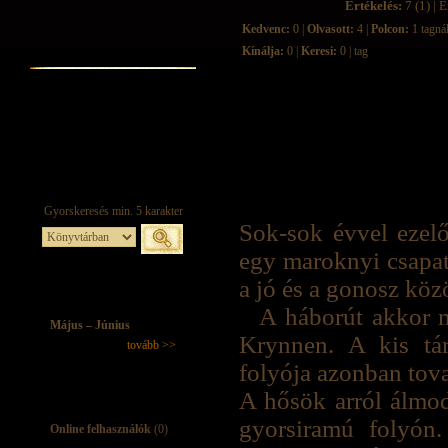
Értékelés:
7 (1) | É
Kedvenc:
0 |
Olvasott:
4 |
Polcon:
1 tagná
Kínálja:
0 |
Keresi:
0 | tag
Sok-sok évvel ezel
egy maroknyi csapat
a jó és a gonosz köz
A háborút akkor 
Május – Június
Krynnen. A kis tár
tovább >>
folyója azonban tov
A hősök arról álmod
gyorsiramú folyón
Online felhasználók
(0)