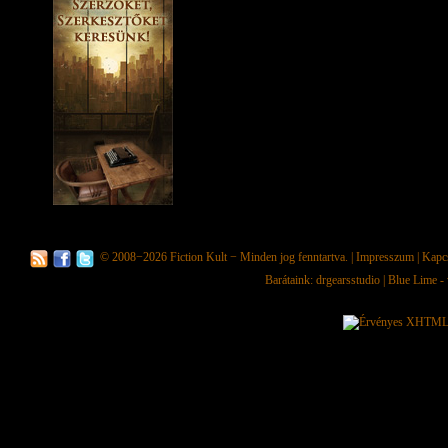
© 2008−2026
Fiction Kult
− Minden jog fenntartva. |
Impresszum
|
Kapc
Barátaink:
drgearsstudio
|
Blue Lime - 