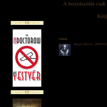
A hozzászólás csak 
Kérj
Admin
Könyv felvéve: 2008.02.