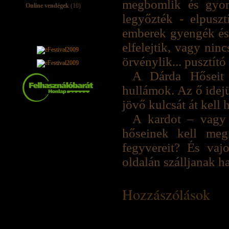
megbomlik és gyors
Online vendégek
(10)
legyőzték - elpuszt
emberek gyengék és 
elfelejtik, vagy nin
örvénylik... pusztít
A Dárda Hőseit
hullámok. Az ő idejü
jövő kulcsát át kell
A kardot – vagy
hőseinek kell meg
fegyvereit? És vaj
oldalán szálljanak h
Hozzászólások