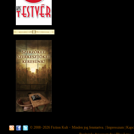
© 2008−2026
Fiction Kult
− Minden jog fenntartva. |
Impresszum
|
Kapc