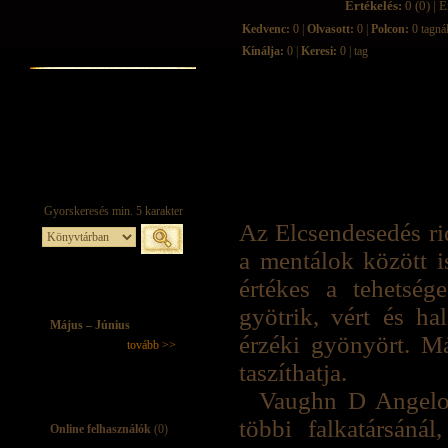
Értékelés:
0 (0) | É
Kedvenc:
0 |
Olvasott:
0 |
Polcon:
0 tagná
Kínálja:
0 |
Keresi:
0 | tag
Az Elcsendesedés ri
a mentálok között i
értékes a tehetség
gyötrik, vért és ha
Május – Június
érzéki gyönyört. Má
tovább >>
taszíthatja.
Vaughn D Angelo 
többi falkatársáná
Online felhasználók
(0)