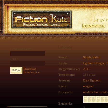
Látomás
Felhasználónév:
Szerző:
Singh, Nalini
Jelszó:
Kiadó:
Egmont-Hungary K
Regisztráció
Megjelenés éve:
2011
Elfelejtett jelszó
Terjedelem:
384 oldal
Sorozat:
Dark Egmont
Nyelv:
magyar
Kategória:
modern fantasztik
Értékelés: