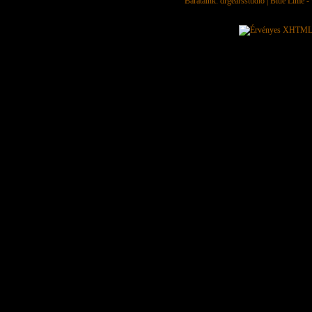
Barátaink:
drgearsstudio
|
Blue Lime - 