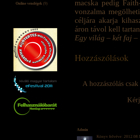
macska pedig Faith-
Online vendégek
(9)
vonzalma megölheti 
céljára akarja kiha
áron távol kell tart
Egy világ – két faj 
Hozzászólások
A hozzászólás csak 
Kérj
Admin
Könyv felvéve: 2012.08.