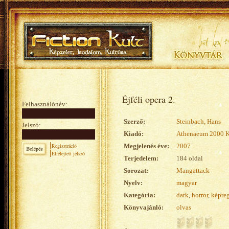
Éjféli opera 2.
Felhasználónév:
Szerző:
Steinbach, Hans
Jelszó:
Kiadó:
Athenaeum 2000 
Regisztráció
Megjelenés éve:
2007
Elfelejtett jelszó
Terjedelem:
184 oldal
Sorozat:
Mangattack
Nyelv:
magyar
Kategória:
dark
,
horror
,
képre
Könyvajánló:
olvas