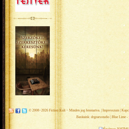
© 2008−2026
Fiction Kult
− Minden jog fenntartva. |
Impresszum
|
Kapc
Barátaink:
drgearsstudio
|
Blue Lime - 