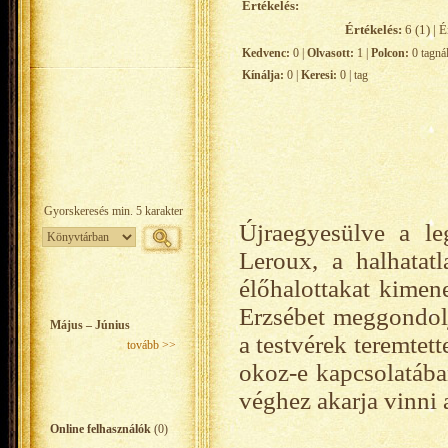
Értékelés:
Értékelés:
6 (1) | É
Kedvenc:
0 |
Olvasott:
1 |
Polcon:
0 tagná
Kínálja:
0 |
Keresi:
0 | tag
Újraegyesülve a l
Leroux, a halhatat
élőhalottakat kimen
Erzsébet meggondolj
Május – Június
a testvérek teremtet
tovább >>
okoz-e kapcsolatába
véghez akarja vinni a
Online felhasználók
(0)