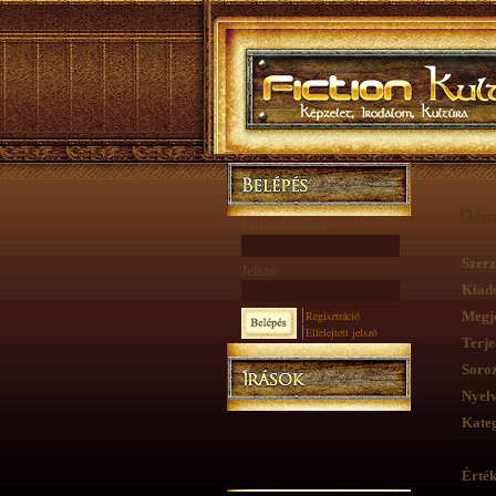
Dém
Felhasználónév:
Szerz
Jelszó:
Kiad
Regisztráció
Megje
Elfelejtett jelszó
Terje
Soroz
Nyelv
Kateg
Érték