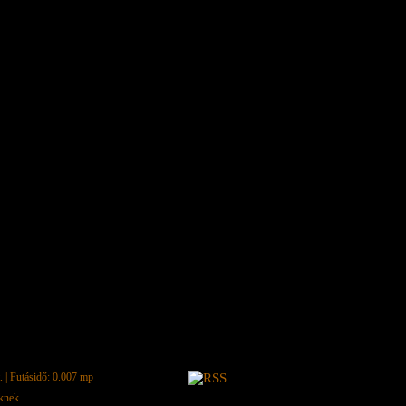
.
| Futásidő: 0.007 mp
eknek