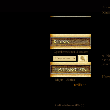
Kedv
Kínál
A Nu
csat
játsz
Hozz
Május – Június
tovább >>
Online felhasználók
(0)