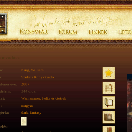
onvadász
ő:
King, William
ó:
Szukits Könyvkiadó
lenés éve:
2007
delem:
344 oldal
at:
Warhammer: Felix és Gotrek
:
magyar
ória:
dark
,
fantasy
elés: