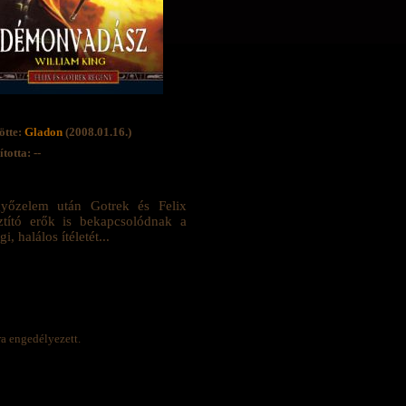
ötte:
Gladon
(2008.01.16.)
totta: --
győzelem után Gotrek és Felix
ztító erők is bekapcsolódnak a
 halálos ítéletét...
ra engedélyezett.