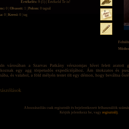
Értékelés:
9 (1) | Értékeld Te is!
enc:
0 |
Olvasott:
1 |
Polcon:
0 tagnál
ja:
0 |
Keresi:
0 | tag
Feltölt
Módosí
ln városában a Szarvas Patkány vérszomjas hívei felett aratott 
lakoznak egy agg törpetudós expedíciójához. Ám titokzatos és pus
mába, és valahol, a föld mélyén testet ölt egy démon, hogy beváltsa ősrégi,
ászólások
A hozzászólás csak regisztrált és bejelentkezett felhasználók számá
Kérjük jelentkezz be, vagy
regisztrálj
.