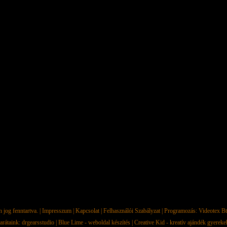
jog fenntartva. |
Impresszum
|
Kapcsolat
|
Felhasználói Szabályzat
| Programozás:
Videotex Bt
arátaink:
drgearsstudio
|
Blue Lime - weboldal készítés
|
Creative Kid - kreatív ajándék gyerek