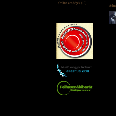
Online vendégek
(10)
Adm