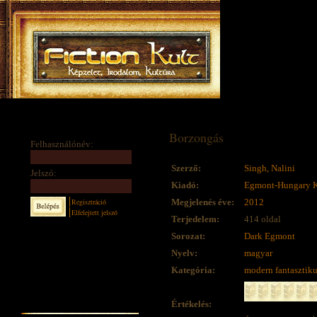
Borzongás
Felhasználónév:
Szerző:
Singh, Nalini
Jelszó:
Kiadó:
Egmont-Hungary K
Regisztráció
Megjelenés éve:
2012
Elfelejtett jelszó
Terjedelem:
414 oldal
Sorozat:
Dark Egmont
Nyelv:
magyar
Kategória:
modern fantasztik
Értékelés: