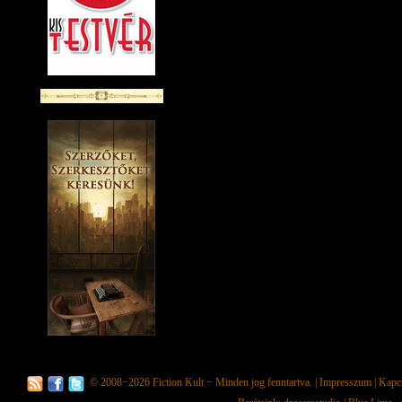
© 2008−2026
Fiction Kult
− Minden jog fenntartva. |
Impresszum
|
Kapc