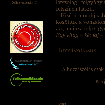
látszólag felgyóg
Online vendégek
(16)
felszínen látszik.
Kísérti a múltja. 
közöttük a vonzalom
azt, amire a teljes 
Egy világ – két faj 
Hozzászólások
A hozzászólás csak 
Kérj
Admin