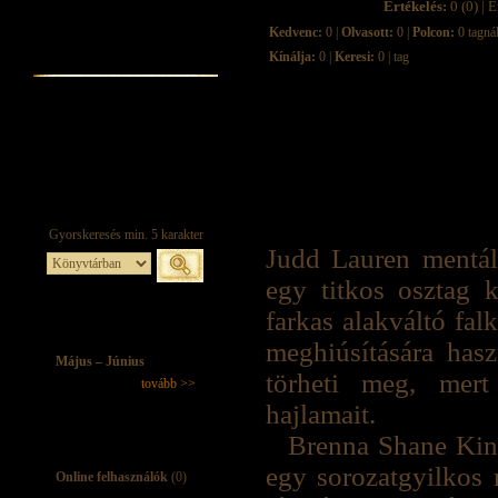
Értékelés:
0 (0) | É
Kedvenc:
0 |
Olvasott:
0 |
Polcon:
0 tagná
Kínálja:
0 |
Keresi:
0 | tag
Judd Lauren mentál
egy titkos osztag k
farkas alakváltó fa
meghiúsítására has
Május – Június
törheti meg, mert
tovább >>
hajlamait.
Brenna Shane Kinca
egy sorozatgyilkos 
Online felhasználók
(0)