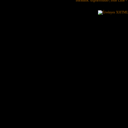
Barátaink:
drgearsstudio
|
Blue Lime - 