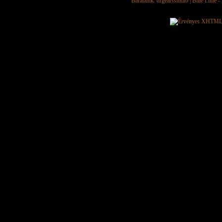
Barátaink:
drgearsstudio
|
Blue Lime - 