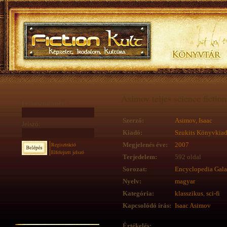
Asimov teljes science fictio
Felhasználónév:
Szerző:
Asimov, Isaac
Jelszó:
Kiadó:
Szukits Könyvkia
Regisztráció
Megjelenés éve:
2007
Elfelejtett jelszó
Terjedelem:
592 oldal
Sorozat:
Encyclopedia Galac
Nyelv:
magyar
Kategória:
klasszikus
,
sci-fi
Kapcsolódó írás:
Isaac Asimov
Értékelés: