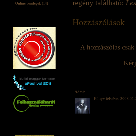
regény található:
Les
Online vendégek
(14)
Hozzászólások
A hozzászólás csak 
Kérj
Admin
Könyv felvéve: 2008.01.