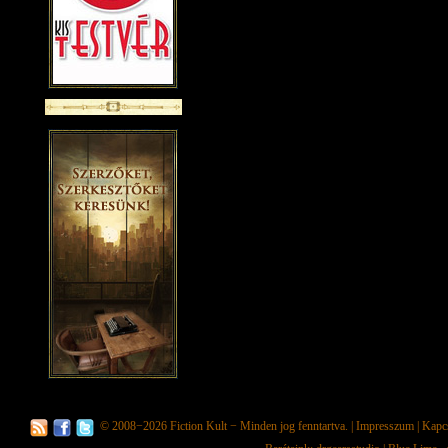
© 2008−2026
Fiction Kult
− Minden jog fenntartva. |
Impresszum
|
Kapc