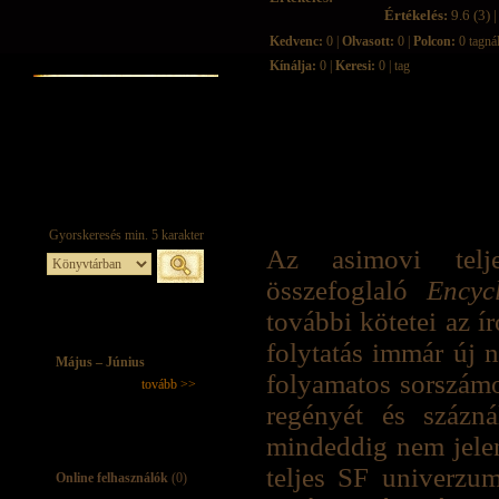
Értékelés:
9.6 (3) |
Kedvenc:
0 |
Olvasott:
0 |
Polcon:
0 tagná
Kínálja:
0 |
Keresi:
0 | tag
Az asimovi teljes
összefoglaló
Encyc
további kötetei az í
folytatás immár új 
Május – Június
folyamatos sorszámoz
tovább >>
regényét és százná
mindeddig nem jele
teljes SF univerzum
Online felhasználók
(0)