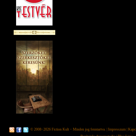
© 2008−2026
Fiction Kult
− Minden jog fenntartva. |
Impresszum
|
Kapc