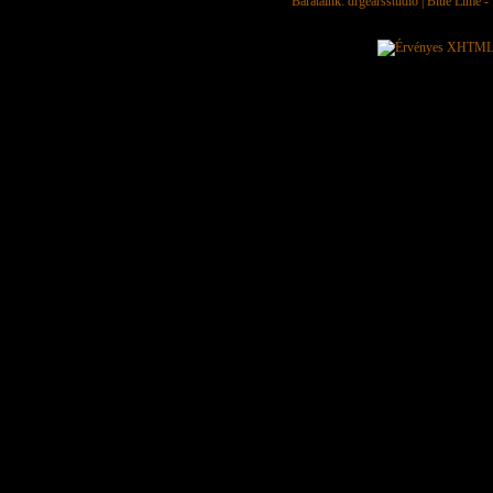
Barátaink:
drgearsstudio
|
Blue Lime - 