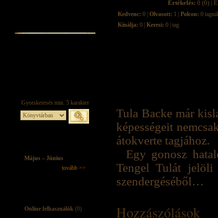
Értékelés:
0 (0) | É
Kedvenc:
0 |
Olvasott:
1 |
Polcon:
0 tagná
Kínálja:
0 |
Keresi:
0 | tag
Tula Backe már kis
képességeit nemcsak
átokverte tagjához.
Egy gonosz hatal
Május – Június
Tengel Tulát jelöli
tovább >>
szendergéséből…
Hozzászólások
Online felhasználók
(0)