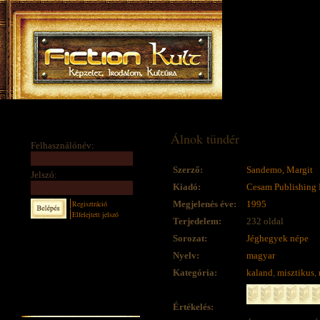
Álnok tündér
Felhasználónév:
Szerző:
Sandemo, Margit
Jelszó:
Kiadó:
Cesam Publishing 
Regisztráció
Megjelenés éve:
1995
Elfelejtett jelszó
Terjedelem:
232 oldal
Sorozat:
Jéghegyek népe
Nyelv:
magyar
Kategória:
kaland
,
misztikus
,
Értékelés: