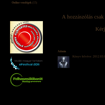
Online vendégek
(15)
A hozzászólás csak 
Kérj
Admin
Könyv felvéve: 2012.03.